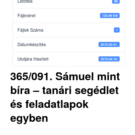
Letöltés
96
Fájlméret
120.99 KB
Fájlok Száma
1
Dátumkészítés
2015.02.01.
Utoljára frissített
2015.04.10.
365/091. Sámuel mint
bíra – tanári segédlet
és feladatlapok
egyben