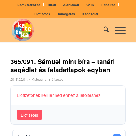
Bemutatkozás
Hírek
Ajánlások
GYIK
Feltöltés
Előfizetés
Támogatás
Kapcsolat
365/091. Sámuel mint bíra – tanári
segédlet és feladatlapok egyben
/
2015.02.01.
Kategória:
Előfizetés
Előfizetőnek kell lenned ehhez a letöltéshez!
Előfizetés