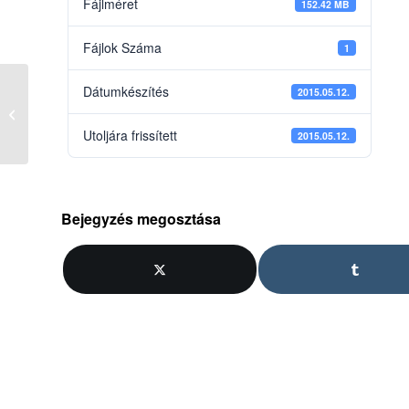
Fájlméret
152.42 MB
Fájlok Száma
1
Dátumkészítés
2015.05.12.
Átdolgozott tanmenet – felsős – Újsz
Utoljára frissített
2015.05.12.
Bejegyzés megosztása