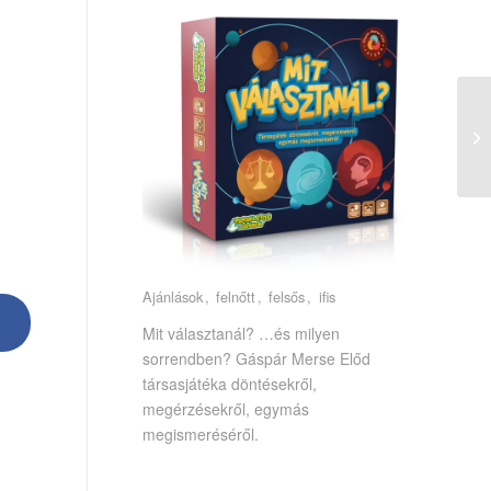
Em
Ajánlások
felnőtt
felsős
ifis
Mit választanál? …és milyen
sorrendben? Gáspár Merse Előd
társasjátéka döntésekről,
megérzésekről, egymás
megismeréséről.