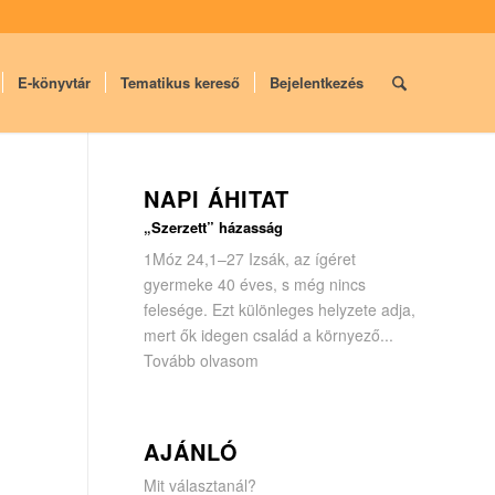
E-könyvtár
Tematikus kereső
Bejelentkezés
NAPI ÁHITAT
„Szerzett” házasság
1Móz 24,1–27 Izsák, az ígéret
gyermeke 40 éves, s még nincs
felesége. Ezt különleges helyzete adja,
mert ők idegen család a környező...
Tovább olvasom
AJÁNLÓ
Mit választanál?