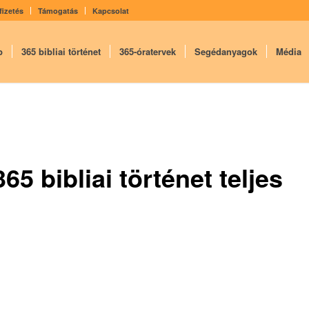
fizetés
Támogatás
Kapcsolat
p
365 bibliai történet
365-óratervek
Segédanyagok
Média
365 bibliai történet teljes