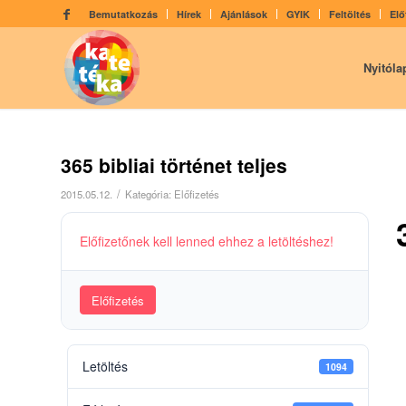
Bemutatkozás
Hírek
Ajánlások
GYIK
Feltöltés
Elő
Nyitóla
365 bibliai történet teljes
/
2015.05.12.
Kategória:
Előfizetés
Előfizetőnek kell lenned ehhez a letöltéshez!
Előfizetés
Letöltés
1094