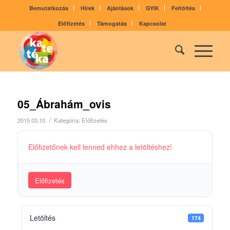
Bemutatkozás
Hírek
Ajánlások
GYIK
Feltöltés
Előfizetés
Támogatás
Kapcsolat
05_Ábrahám_ovis
/
2015.03.10.
Kategória:
Előfizetés
Előfizetőnek kell lenned ehhez a letöltéshez!
Előfizetés
Letöltés
174