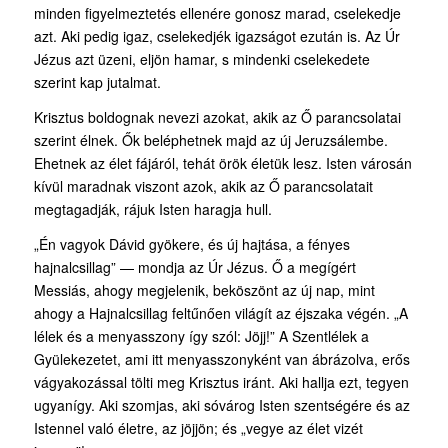
minden figyelmeztetés ellenére gonosz marad, cselekedje
azt. Aki pedig igaz, cselekedjék igazságot ezután is. Az Úr
Jézus azt üzeni, eljön hamar, s mindenki cselekedete
szerint kap jutalmat.
Krisztus boldognak nevezi azokat, akik az Ő parancsolatai
szerint élnek. Ők beléphetnek majd az új Jeruzsálembe.
Ehetnek az élet fájáról, tehát örök életük lesz. Isten városán
kívül maradnak viszont azok, akik az Ő parancsolatait
megtagadják, rájuk Isten haragja hull.
„Én vagyok Dávid gyökere, és új hajtása, a fényes
hajnalcsillag” — mondja az Úr Jézus. Ő a megígért
Messiás, ahogy megjelenik, beköszönt az új nap, mint
ahogy a Hajnalcsillag feltűnően világít az éjszaka végén. „A
lélek és a menyasszony így szól: Jöjj!” A Szentlélek a
Gyülekezetet, ami itt menyasszonyként van ábrázolva, erős
vágyakozással tölti meg Krisztus iránt. Aki hallja ezt, tegyen
ugyanígy. Aki szomjas, aki sóvárog Isten szentségére és az
Istennel való életre, az jöjjön; és „vegye az élet vizét