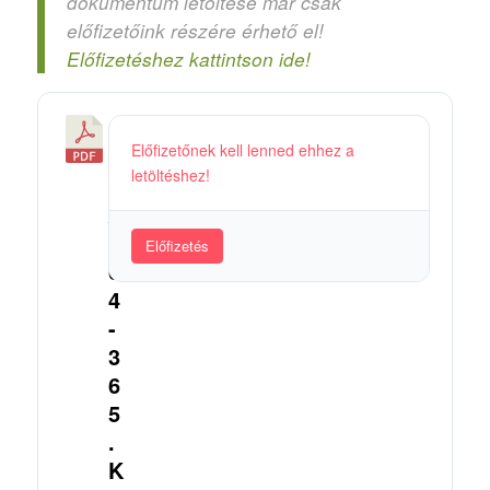
dokumentum letöltése már csak
előfizetőink részére érhető el!
Előfizetéshez kattintson ide!
3
Előfizetőnek kell lenned ehhez a
6
letöltéshez!
5
/
3
Előfizetés
6
4
-
3
6
5
.
K