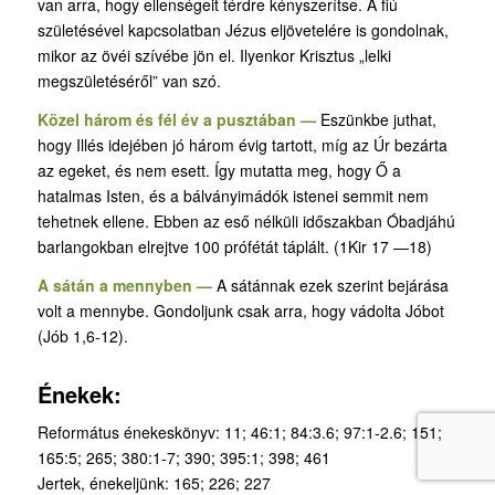
van arra, hogy ellenségeit térdre kényszerítse. A fiú
születésével kapcsolatban Jézus eljövetelére is gondolnak,
mikor az övéi szívébe jön el. Ilyenkor Krisztus „lelki
megszületéséről” van szó.
Közel három és fél év a pusztában —
Eszünkbe juthat,
hogy Illés idejében jó három évig tartott, míg az Úr bezárta
az egeket, és nem esett. Így mutatta meg, hogy Ő a
hatalmas Isten, és a bálványimádók istenei semmit nem
tehetnek ellene. Ebben az eső nélküli időszakban Óbadjáhú
barlangokban elrejtve 100 prófétát táplált. (1Kir 17 —18)
A sátán a mennyben —
A sátánnak ezek szerint bejárása
volt a mennybe. Gondoljunk csak arra, hogy vádolta Jóbot
(Jób 1,6-12).
Énekek:
Református énekeskönyv: 11; 46:1; 84:3.6; 97:1-2.6; 151;
165:5; 265; 380:1-7; 390; 395:1; 398; 461
Jertek, énekeljünk: 165; 226; 227