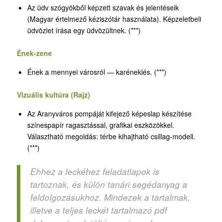
Az üdv szógyökből képzett szavak és jelentéseik
(Magyar értelmező kéziszótár használata). Képzeletbeli
üdvözlet írása egy üdvözültnek. (***)
Ének-zene
Ének a mennyei városról — karéneklés. (***)
Vizuális kultúra (Rajz)
Az Aranyváros pompáját kifejező képeslap készítése
színespapír ragasztással, grafikai eszközökkel.
Választható megoldás: térbe kihajtható csillag-modell.
(***)
Ehhez a leckéhez feladatlapok is
tartoznak, és külön tanári segédanyag a
feldolgozásukhoz. Mindezek a tartalmak,
illetve a teljes leckét tartalmazó pdf