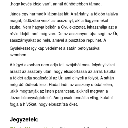
„hogy kevés ideje van”, annál dühödtebben támad.
János egy harmadik látomást lát: A sárkány, a földön találva
magát, üldözőbe veszi az asszonyt, aki a fiúgyermeket
szülte. Nem hagyja békén a Gyülekezetet, kihasználja azt a
rövid idejét, ami még van. De az asszonyon újra segít az Úr,
sasszárnyakat ad neki, amivel a pusztába repülhet. A
–
Gyülekezet így kap védelmet a sátán befolyásával Í
szemben.
A kígyó azonban nem adja fel, szájából most folyónyi vizet
áraszt az asszony után, hogy elsodortassa az árral. Ezúttal
a földet adja segítségül az Úr, ami elnyeli a folyót. A sátán
még dühödtebb lesz. Hadat indít az asszony utódai ellen,
„akik megtartják az Isten parancsait, akiknél megvan a
Jézus bizonyságtétele”. Amíg csak fennáll a világ, kutatni
fogja a hívőket, hogy elpusztítsa őket.
Jegyzetek: