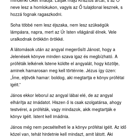
neve lesz a homlokukon, vagyis az Ő tulajdonai lesznek, s
hozzá fognak ragaszkodni.
Soha többé nem lesz éjszaka, nem lesz szükségük
lámpásra, napra, mert az Úr Isten világánál élnek. Vele
uralkodnak örökkön örökké.
A látomások után az angyal megerősíti Jánost, hogy a
Jelenések könyve minden szava igaz és megbízható. A
próféták lelkének Istene küldte el angyalát, hogy közölje,
aminek hamarosan meg kell történnie. Jézus így üzen:
„Íme, eljövök hamar: boldog, aki megtartja e könyv prófétai
igéit.”
János ekkor leborul az angyal lábai elé, de az angyal
elhárítja az imádatot. Hiszen ő is csak szolgatársa, ahogy
testvérei, a próféták, vagy mindazok, akik megtartják e
könyv igéit. Istent kell imádnia.
János még nem pecsételheti le a könyv prófétai igéit. Az idő
közel van, tehát hirdetnie kell mindazt, amit látott. Aki