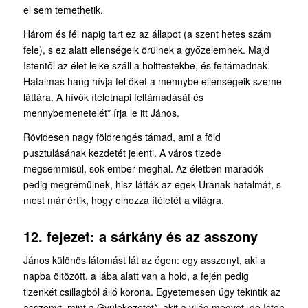
el sem temethetik.
Három és fél napig tart ez az állapot (a szent hetes szám
fele), s ez alatt ellenségeik örülnek a győzelemnek. Majd
Istentől az élet lelke száll a holttestekbe, és feltámadnak.
Hatalmas hang hívja fel őket a mennybe ellenségeik szeme
láttára. A hívők ítéletnapi feltámadását és
mennybemenetelét* írja le itt János.
Rövidesen nagy földrengés támad, ami a föld
pusztulásának kezdetét jelenti. A város tizede
megsemmisül, sok ember meghal. Az életben maradók
pedig megrémülnek, hisz látták az egek Urának hatalmát, s
most már értik, hogy elhozza ítéletét a világra.
12. fejezet: a sárkány és az asszony
János különös látomást lát az égen: egy asszonyt, aki a
napba öltözött, a lába alatt van a hold, a fején pedig
tizenkét csillagból álló korona. Egyetemesen úgy tekintik az
asszonyt, mint a Gyülekezetet*, akit a világ megvet, de Isten