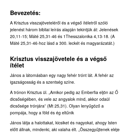
Bevezetés:
A Krisztus visszajöveteléről és a végső ítéletről szóló
jelenést három bibliai leírás alapján tekintjük át: Jelenések
20,11-15; Máté 25,31-46 és 1Thesszalonika 4,13-18. (A
Máté 25,31-46-hoz lásd a 300. leckét és magyarázatát.)
Krisztus visszajövetele és a végső
ítélet
János a látomásban egy nagy fehér trónt lát. A fehér az
igazságosság és a szentség színe.
A trónon Krisztus ül. „Amikor pedig az Emberfia eljön az Ő
dicsőségében, és vele az angyalok mind, akkor odaül
dicsősége trónjára” (Mt 25,31). Olyan lenyűgöző a
pompája, hogy a föld és ég eltűnik
János látja a halottakat, kicsiket és nagyokat, ahogy Isten
előtt állnak, mindenki, aki valaha élt. „Összegyűjtenek eléje