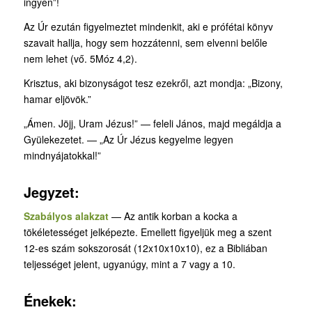
ingyen”!
Az Úr ezután figyelmeztet mindenkit, aki e prófétai könyv
szavait hallja, hogy sem hozzátenni, sem elvenni belőle
nem lehet (vő. 5Móz 4,2).
Krisztus, aki bizonyságot tesz ezekről, azt mondja: „Bizony,
hamar eljövök.”
„Ámen. Jöjj, Uram Jézus!” — feleli János, majd megáldja a
Gyülekezetet. — „Az Úr Jézus kegyelme legyen
mindnyájatokkal!”
Jegyzet:
Szabályos alakzat
— Az antik korban a kocka a
tökéletességet jelképezte. Emellett figyeljük meg a szent
12-es szám sokszorosát (12x10x10x10), ez a Bibliában
teljességet jelent, ugyanúgy, mint a 7 vagy a 10.
Énekek: