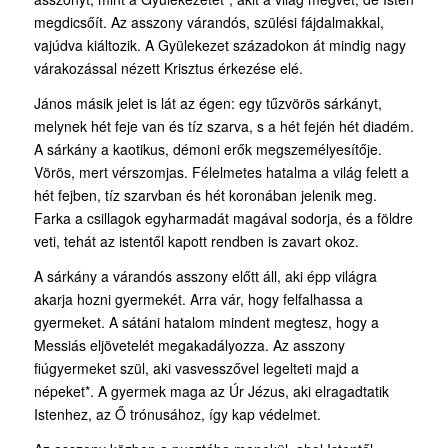
megdicsőít. Az asszony várandós, szülési fájdalmakkal,
vajúdva kiáltozik. A Gyülekezet századokon át mindig nagy
várakozással nézett Krisztus érkezése elé.
János másik jelet is lát az égen: egy tűzvörös sárkányt,
melynek hét feje van és tíz szarva, s a hét fején hét diadém.
A sárkány a kaotikus, démoni erők megszemélyesítője.
Vörös, mert vérszomjas. Félelmetes hatalma a világ felett a
hét fejben, tíz szarvban és hét koronában jelenik meg.
Farka a csillagok egyharmadát magával sodorja, és a földre
veti, tehát az istentől kapott rendben is zavart okoz.
A sárkány a várandós asszony előtt áll, aki épp világra
akarja hozni gyermekét. Arra vár, hogy felfalhassa a
gyermeket. A sátáni hatalom mindent megtesz, hogy a
Messiás eljövetelét megakadályozza. Az asszony
fiúgyermeket szül, aki vasvesszővel legelteti majd a
népeket*. A gyermek maga az Úr Jézus, aki elragadtatik
Istenhez, az Ő trónusához, így kap védelmet.