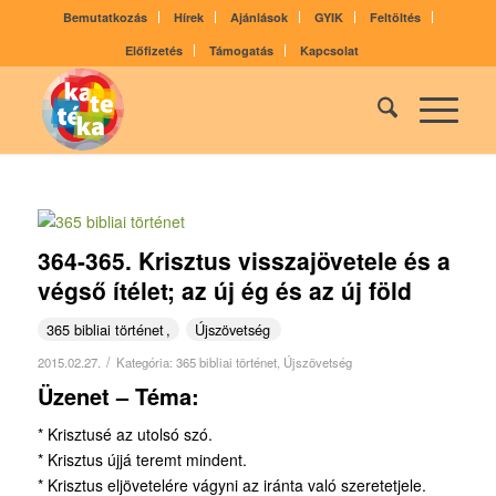
Bemutatkozás
Hírek
Ajánlások
GYIK
Feltöltés
Előfizetés
Támogatás
Kapcsolat
364-365. Krisztus visszajövetele és a
végső ítélet; az új ég és az új föld
365 bibliai történet
Újszövetség
/
2015.02.27.
Kategória:
365 bibliai történet
,
Újszövetség
Üzenet – Téma:
* Krisztusé az utolsó szó.
* Krisztus újjá teremt mindent.
* Krisztus eljövetelére vágyni az iránta való szeretetjele.