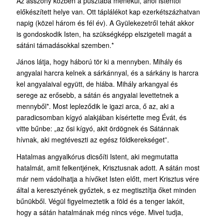
Az asszony közben a pusztába menekül, ahol Istentől
előkészített helye van. Ott táplálékot kap ezerkétszázhatvan
napig (közel három és fél év). A Gyülekezetről tehát akkor
is gondoskodik Isten, ha szükségképp elszigeteli magát a
sátáni támadásokkal szemben.*
János látja, hogy háború tör ki a mennyben. Mihály és
angyalai harcra kelnek a sárkánnyal, és a sárkány is harcra
kel angyalaival együtt, de hiába. Mihály arkangyal és
serege az erősebb, a sátán és angyalai levettetnek a
mennyből*. Most lepleződik le igazi arca, ő az, aki a
paradicsomban kígyó alakjában kísértette meg Évát, és
vitte bűnbe: „az ősi kígyó, akit ördögnek és Sátánnak
hívnak, aki megtéveszti az egész földkerekséget”.
Hatalmas angyalkórus dicsőíti Istent, aki megmutatta
hatalmát, amit felkentjének, Krisztusnak adott. A sátán most
már nem vádolhatja a hívőket Isten előtt, mert Krisztus vére
által a keresztyének győztek, s ez megtisztítja őket minden
bűnükből. Végül figyelmeztetik a föld és a tenger lakóit,
hogy a sátán hatalmának még nincs vége. Mivel tudja,