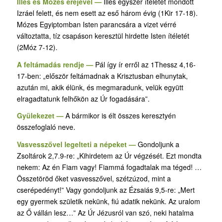
Illés és Mózes erejével —
Illés egyszer ítéletet mondott
Izráel felett, és nem esett az eső három évig (1Kir 17-18).
Mózes Egyiptomban Isten parancsára a vizet vérré
változtatta, tíz csapáson keresztül hirdette Isten ítéletét
(2Móz 7-12).
A feltámadás rendje —
Pál így ír erről az 1Thessz 4,16-
17-ben: „először feltámadnak a Krisztusban elhunytak,
azután mi, akik élünk, és megmaradunk, velük együtt
elragadtatunk felhőkön az Úr fogadására”.
Gyülekezet —
A bármikor is élt összes keresztyén
összefoglaló neve.
Vasvesszővel legelteti a népeket —
Gondoljunk a
Zsoltárok 2,7.9-re: „Kihirdetem az Úr végzését. Ezt mondta
nekem: Az én Fiam vagy! Fiammá fogadtalak ma téged! …
Összetöröd őket vasvesszővel, szétzúzod, mint a
cserépedényt!” Vagy gondoljunk az Ézsaiás 9,5-re: „Mert
egy gyermek születik nekünk, fiú adatik nekünk. Az uralom
az Ő vállán lesz…” Az Úr Jézusról van szó, neki hatalma