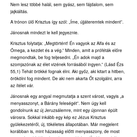
Nem lesz többé halál, sem gyász, sem fájdalom, sem
jajkiáltás.
A trónon ülő Krisztus így szól: „Íme, újjáteremtek mindent”.
Jánosnak mindezt le kell jegyeznie.
Krisztus folytatja: „Megtörtént! Én vagyok az Alfa és az
Ómega, a kezdet és a vég.” Minden, amit a próféták előre
megmondtak, be fog teljesedni. „Én adok majd a
szomjazónak az élet vizének forrásából ingyen.” (Lásd Ézs
55,1) Tehát örökké fognak élni. Aki győz, aki kitart a hitben,
örökölni fog mindent. De aki nem akarta Őt szolgálni, arra
az ítélet vár.
Jánosnak egy angyal megmutatja a szent várost, vagyis „a
menyasszonyt, a Bárány feleségét”. Nem úgy kell
gondolnunk az új Jeruzsálemre, mint egy újonnan épült
városra. Sokkal inkább egy kép ez Jézus Krisztus
gyülekezetéről, új, tökéletes állapotában. Már megjelent
korábban is, mint házasság előtti menyasszony, de most