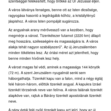
szentséggel felékesített, hogy örökké az Úr Jézussal éljen.
A város látványa fenséges, benne ott az Isten dicsősége,
ragyogása hasonló a legdrágább kőhöz, a kristályfényű
jáspishoz. A város Isten pompáját sugározza.
Az angyalnak arany mérővessző van a kezében, hogy
megmérje a várost. Tizenkétezer futamot (2220 km) állapít
meg hosszára, szélességére és magasságára is. A város
alakja tehát nagyon szabályszerű*. Az új Jeruzsálemben
minden tökéletes lesz. Az óriási méret azt jelentheti, hogy
benne minden hívőnek lesz hely.
A várost magas fal védi, aminek a magassága 144 könyök
(72 m). A szent Jeruzsálem nyugalmát senki sem
háborgathatja. Tizenkét kapu van a falon, mind a négy égtáj
felé három-három, előttük tizenkét angyal. A kapukra Izráel
tizenkét törzsének neve van felírva. A város falának tizenkét
alapköve van, rajtuk a Bárány tizenkét apostolának tizenkét
neve.
A négy égtáj felé nyíló tizenkét kapu azt jelzi, hogy az új