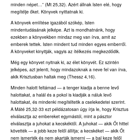
minden népet…” (Mt 25,32). Azért állnak Isten elé, hogy
megítélje őket. Könyvek nyittatnak ki.
A könyvek említése igazából szókép, Isten
mindentudásának jelképe. Azt is mondhatnánk, hogy
ezekben a könyvekben mindaz meg van írva, amit az
emberek tettek. Isten mindent tud minden egyes emberről.
A könyveket kinyitják, vagyis az ítélkezés megkezdődik.
Még egy könyvet nyitnak ki, az élet könyvét. Ez szintén
jelképes, azt jelenti, hogy mindazoknak a neve fel van írva,
akik Krisztusban haltak meg (Thessz 4,16).
Minden halott feltámad — a tenger kiadja a benne levő
halottakat, a halál és a pokol is kiadják a náluk levő
halottakat, és mindenki megítéltetik a cselekedetei szerint.
A Máté 25,32-33 ezt példázatosan úgy írja le, hogy Krisztus
elválasztja az embereket egymástól, mint a pásztor
elválasztja a juhokat a kecskéktől. A juhokat — akik Őt hittel
követték — a jobb keze felől állítja; a kecskéket — akik Őt
nem ismerték és nem akarták ismerni — a bal keze felől