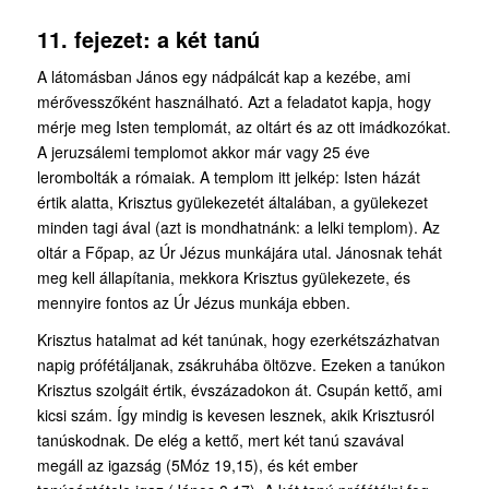
11. fejezet: a két tanú
A látomásban János egy nádpálcát kap a kezébe, ami
mérővesszőként használható. Azt a feladatot kapja, hogy
mérje meg Isten templomát, az oltárt és az ott imádkozókat.
A jeruzsálemi templomot akkor már vagy 25 éve
lerombolták a rómaiak. A templom itt jelkép: Isten házát
értik alatta, Krisztus gyülekezetét általában, a gyülekezet
minden tagi ával (azt is mondhatnánk: a lelki templom). Az
oltár a Főpap, az Úr Jézus munkájára utal. Jánosnak tehát
meg kell állapítania, mekkora Krisztus gyülekezete, és
mennyire fontos az Úr Jézus munkája ebben.
Krisztus hatalmat ad két tanúnak, hogy ezerkétszázhatvan
napig prófétáljanak, zsákruhába öltözve. Ezeken a tanúkon
Krisztus szolgáit értik, évszázadokon át. Csupán kettő, ami
kicsi szám. Így mindig is kevesen lesznek, akik Krisztusról
tanúskodnak. De elég a kettő, mert két tanú szavával
megáll az igazság (5Móz 19,15), és két ember