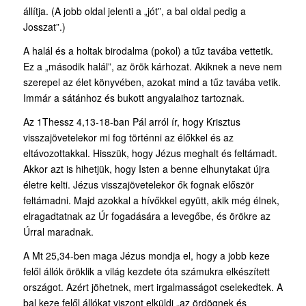
állítja. (A jobb oldal jelenti a „jót”, a bal oldal pedig a
Josszat”.)
A halál és a holtak birodalma (pokol) a tűz tavába vettetik.
Ez a „második halál”, az örök kárhozat. Akiknek a neve nem
szerepel az élet könyvében, azokat mind a tűz tavába vetik.
Immár a sátánhoz és bukott angyalaihoz tartoznak.
Az 1Thessz 4,13-18-ban Pál arról ír, hogy Krisztus
visszajövetelekor mi fog történni az élőkkel és az
eltávozottakkal. Hisszük, hogy Jézus meghalt és feltámadt.
Akkor azt is hihetjük, hogy Isten a benne elhunytakat újra
életre kelti. Jézus visszajövetelekor ők fognak először
feltámadni. Majd azokkal a hívőkkel együtt, akik még élnek,
elragadtatnak az Úr fogadására a levegőbe, és örökre az
Úrral maradnak.
A Mt 25,34-ben maga Jézus mondja el, hogy a jobb keze
felől állók öröklik a világ kezdete óta számukra elkészített
országot. Azért jöhetnek, mert irgalmasságot cselekedtek. A
bal keze felől állókat viszont elküldi „az ördögnek és