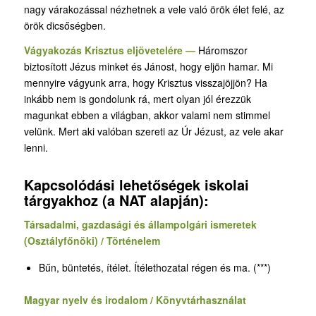
nagy várakozással nézhetnek a vele való örök élet felé, az
örök dicsőségben.
Vágyakozás Krisztus eljövetelére —
Háromszor
biztosított Jézus minket és Jánost, hogy eljön hamar. Mi
mennyire vágyunk arra, hogy Krisztus visszajöjjön? Ha
inkább nem is gondolunk rá, mert olyan jól érezzük
magunkat ebben a világban, akkor valami nem stimmel
velünk. Mert aki valóban szereti az Úr Jézust, az vele akar
lenni.
Kapcsolódási lehetőségek iskolai
tárgyakhoz (a NAT alapján):
Társadalmi, gazdasági és állampolgári ismeretek
(Osztályfőnöki) / Történelem
Bűn, büntetés, ítélet. Ítélethozatal régen és ma. (***)
Magyar nyelv és irodalom / Könyvtárhasználat