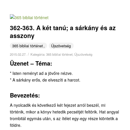
362-363. A két tanú; a sárkány és az
asszony
365 bibliai történet
Újszövetség
/
2015.02.27.
Kategória:
365 bibliai történet
,
Újszövetség
Üzenet – Téma:
* Isten reményt ad a jövőre nézve.
* A sárkány erős, de elveszíti a harcot.
Bevezetés:
A nyolcadik és következő két fejezet arról beszél, mi
történik, mikor a könyv hetedik pecsétjét feltörik. Hat angyal
trombitál egymás után, s az ítélet egy-egy része kiöntetik a
földre.