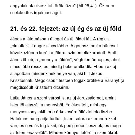
angyalainak elkészített örök tűzre” (Mt 25,41). Ők nem
cselekedtek irgalmasságot.
21. és 22. fejezet: az új ég és az új föld
János a látomásban új eget és új földet lát. A régiek
„elmúltak”. Tenger sincs többé. A gonosz, ami a bűneset
következtében került a földre, szintén eltakarodott. Amit
János itt leír, a „menny a földön”, végtelen ünneplés, ahol
nincs több rossz, és mindig béke uralkodik. Ebben az új
állapotban mindenkinek helye van, aki hitt Jézus
Krisztusnak. Megdicsőült testben fogják örökké a Bárányt (a
megdicsőült Krisztust) dicsérni.
Látja János a szent várost is, az új Jeruzsálemet, amint
Istentől alászáll a mennyből. Felékesített, mint egy
menyasszony, akit férje érkezésére öltöztettek díszbe.
Hatalmas hang adja tudtul: „Isten sátora az emberekkel
van, és ő velük fog lakni, ők pedig népei lesznek, és maga
az Isten lesz velük”. Minden könnyet letöröl a szemükről.