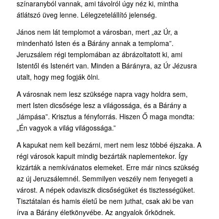
színaranyból vannak, ami távolról úgy néz ki, mintha
átlátszó üveg lenne. Lélegzetelállító jelenség.
János nem lát templomot a városban, mert „az Úr, a
mindenható Isten és a Bárány annak a temploma”.
Jeruzsálem régi templomában az ábrázoltatott ki, ami
Istentől és Istenért van. Minden a Bárányra, az Úr Jézusra
utalt, hogy meg fogják ölni.
A városnak nem lesz szüksége napra vagy holdra sem,
mert Isten dicsősége lesz a világossága, és a Bárány a
„lámpása”. Krisztus a fényforrás. Hiszen Ő maga mondta:
„Én vagyok a világ világossága.”
A kapukat nem kell bezárni, mert nem lesz többé éjszaka. A
régi városok kapuit mindig bezárták naplementekor. Így
kizárták a nemkívánatos elemeket. Erre már nincs szükség
az új Jeruzsálemnél. Semmilyen veszély nem fenyegeti a
várost. A népek odaviszik dicsőségüket és tisztességüket.
Tisztátalan és hamis életű be nem juthat, csak aki be van
írva a Bárány életkönyvébe. Az angyalok őrködnek.