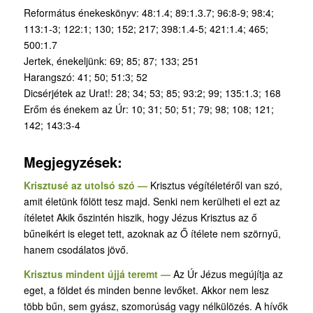
Református énekeskönyv: 48:1.4; 89:1.3.7; 96:8-9; 98:4;
113:1-3; 122:1; 130; 152; 217; 398:1.4-5; 421:1.4; 465;
500:1.7
Jertek, énekeljünk: 69; 85; 87; 133; 251
Harangszó: 41; 50; 51:3; 52
Dicsérjétek az Urat!: 28; 34; 53; 85; 93:2; 99; 135:1.3; 168
Erőm és énekem az Úr: 10; 31; 50; 51; 79; 98; 108; 121;
142; 143:3-4
Megjegyzések:
Krisztusé az utolsó szó —
Krisztus végítéletéről van szó,
amit életünk fölött tesz majd. Senki nem kerülheti el ezt az
ítéletet Akik őszintén hiszik, hogy Jézus Krisztus az ő
bűneikért is eleget tett, azoknak az Ő ítélete nem szörnyű,
hanem csodálatos jövő.
Krisztus mindent újjá teremt —
Az Úr Jézus megújítja az
eget, a földet és minden benne levőket. Akkor nem lesz
több bűn, sem gyász, szomorúság vagy nélkülözés. A hívők