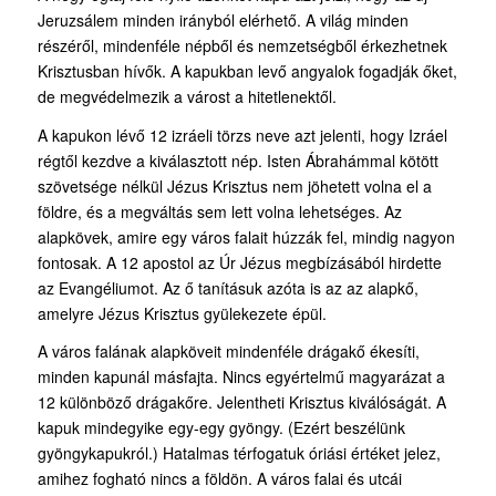
Jeruzsálem minden irányból elérhető. A világ minden
részéről, mindenféle népből és nemzetségből érkezhetnek
Krisztusban hívők. A kapukban levő angyalok fogadják őket,
de megvédelmezik a várost a hitetlenektől.
A kapukon lévő 12 izráeli törzs neve azt jelenti, hogy Izráel
régtől kezdve a kiválasztott nép. Isten Ábrahámmal kötött
szövetsége nélkül Jézus Krisztus nem jöhetett volna el a
földre, és a megváltás sem lett volna lehetséges. Az
alapkövek, amire egy város falait húzzák fel, mindig nagyon
fontosak. A 12 apostol az Úr Jézus megbízásából hirdette
az Evangéliumot. Az ő tanításuk azóta is az az alapkő,
amelyre Jézus Krisztus gyülekezete épül.
A város falának alapköveit mindenféle drágakő ékesíti,
minden kapunál másfajta. Nincs egyértelmű magyarázat a
12 különböző drágakőre. Jelentheti Krisztus kiválóságát. A
kapuk mindegyike egy-egy gyöngy. (Ezért beszélünk
gyöngykapukról.) Hatalmas térfogatuk óriási értéket jelez,
amihez fogható nincs a földön. A város falai és utcái