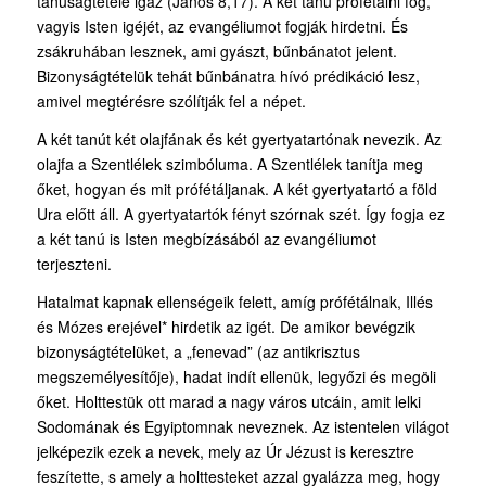
tanúságtétele igaz (János 8,17). A két tanú prófétálni fog,
vagyis Isten igéjét, az evangéliumot fogják hirdetni. És
zsákruhában lesznek, ami gyászt, bűnbánatot jelent.
Bizonyságtételük tehát bűnbánatra hívó prédikáció lesz,
amivel megtérésre szólítják fel a népet.
A két tanút két olajfának és két gyertyatartónak nevezik. Az
olajfa a Szentlélek szimbóluma. A Szentlélek tanítja meg
őket, hogyan és mit prófétáljanak. A két gyertyatartó a föld
Ura előtt áll. A gyertyatartók fényt szórnak szét. Így fogja ez
a két tanú is Isten megbízásából az evangéliumot
terjeszteni.
Hatalmat kapnak ellenségeik felett, amíg prófétálnak, Illés
és Mózes erejével* hirdetik az igét. De amikor bevégzik
bizonyságtételüket, a „fenevad” (az antikrisztus
megszemélyesítője), hadat indít ellenük, legyőzi és megöli
őket. Holttestük ott marad a nagy város utcáin, amit lelki
Sodomának és Egyiptomnak neveznek. Az istentelen világot
jelképezik ezek a nevek, mely az Úr Jézust is keresztre
feszítette, s amely a holttesteket azzal gyalázza meg, hogy