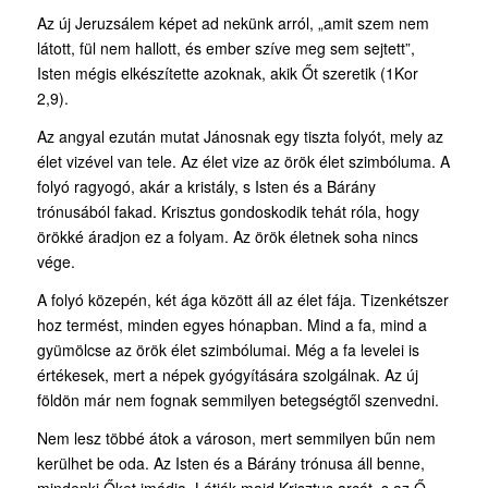
Az új Jeruzsálem képet ad nekünk arról, „amit szem nem
látott, fül nem hallott, és ember szíve meg sem sejtett”,
Isten mégis elkészítette azoknak, akik Őt szeretik (1Kor
2,9).
Az angyal ezután mutat Jánosnak egy tiszta folyót, mely az
élet vizével van tele. Az élet vize az örök élet szimbóluma. A
folyó ragyogó, akár a kristály, s Isten és a Bárány
trónusából fakad. Krisztus gondoskodik tehát róla, hogy
örökké áradjon ez a folyam. Az örök életnek soha nincs
vége.
A folyó közepén, két ága között áll az élet fája. Tizenkétszer
hoz termést, minden egyes hónapban. Mind a fa, mind a
gyümölcse az örök élet szimbólumai. Még a fa levelei is
értékesek, mert a népek gyógyítására szolgálnak. Az új
földön már nem fognak semmilyen betegségtől szenvedni.
Nem lesz többé átok a városon, mert semmilyen bűn nem
kerülhet be oda. Az Isten és a Bárány trónusa áll benne,
mindenki Őket imádja. Látják majd Krisztus arcát, s az Ő