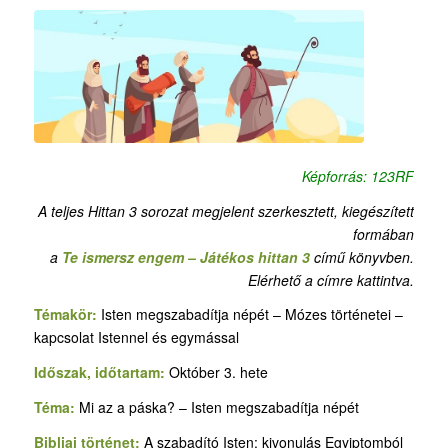
Képforrás: 123RF
A teljes Hittan 3 sorozat megjelent szerkesztett, kiegészített
formában
a
Te ismersz engem – Játékos hittan 3
című könyvben.
Elérhető a címre kattintva.
Témakör:
Isten megszabadítja népét – Mózes történetei –
kapcsolat Istennel és egymással
Időszak, időtartam:
Október 3. hete
Téma:
Mi az a páska? – Isten megszabadítja népét
Bibliai történet:
A szabadító Isten: kivonulás Egyiptomból