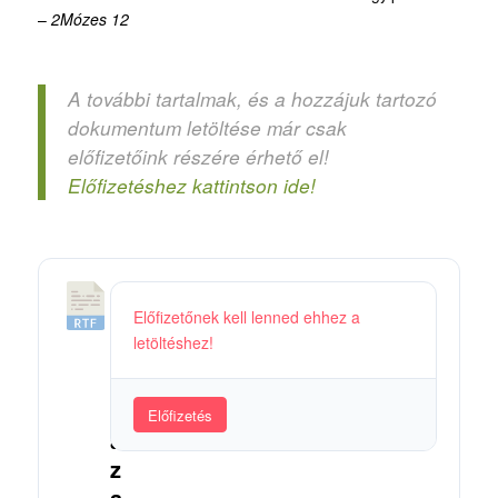
–
2Mózes 12
A további tartalmak, és a hozzájuk tartozó
dokumentum letöltése már csak
előfizetőink részére érhető el!
Előfizetéshez kattintson ide!
0
Előfizetőnek kell lenned ehhez a
7
letöltéshez!
.
M
i
Előfizetés
a
z
a