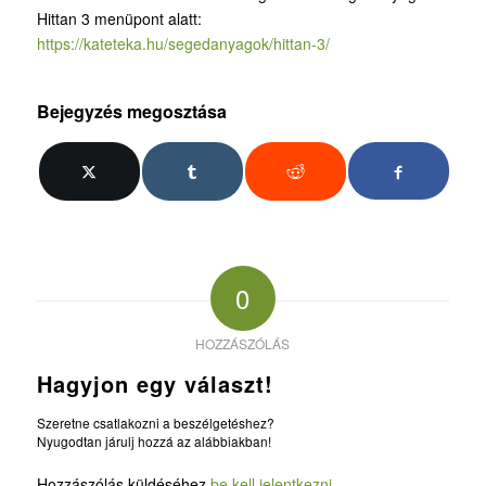
Hittan 3 menüpont alatt:
https://kateteka.hu/segedanyagok/hittan-3/
Bejegyzés megosztása
0
HOZZÁSZÓLÁS
Hagyjon egy választ!
Szeretne csatlakozni a beszélgetéshez?
Nyugodtan járulj hozzá az alábbiakban!
Hozzászólás küldéséhez
be kell jelentkezni
.