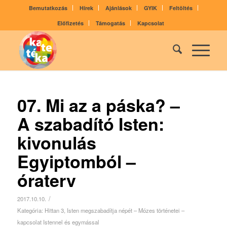
Bemutatkozás
Hírek
Ajánlások
GYIK
Feltöltés
Előfizetés
Támogatás
Kapcsolat
07. Mi az a páska? –
A szabadító Isten:
kivonulás
Egyiptomból –
óraterv
/
2017.10.10.
Kategória:
Hittan 3
,
Isten megszabadítja népét – Mózes történetei –
kapcsolat Istennel és egymással