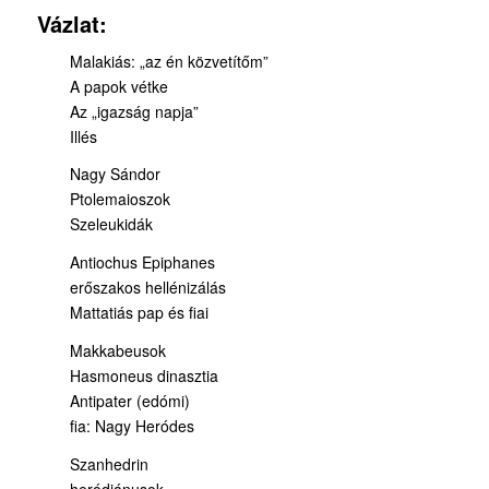
Vázlat:
Malakiás: „az én közvetítőm”
A papok vétke
Az „igazság napja”
Illés
Nagy Sándor
Ptolemaioszok
Szeleukidák
Antiochus Epiphanes
erőszakos hellénizálás
Mattatiás pap és fiai
Makkabeusok
Hasmoneus dinasztia
Antipater (edómi)
fia: Nagy Heródes
Szanhedrin