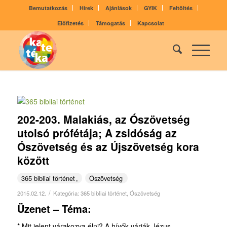
Bemutatkozás
Hírek
Ajánlások
GYIK
Feltöltés
Előfizetés
Támogatás
Kapcsolat
202-203. Malakiás, az Ószövetség
utolsó prófétája; A zsidóság az
Ószövetség és az Újszövetség kora
között
365 bibliai történet
Ószövetség
/
2015.02.12.
Kategória:
365 bibliai történet
,
Ószövetség
Üzenet – Téma:
* Mit jelent várakozva élni? A hívők várják Jézus