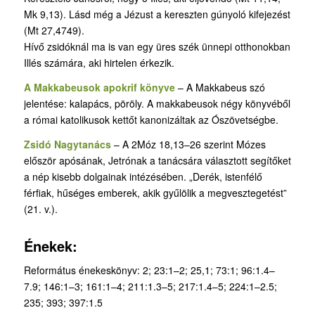
Mk 9,13). Lásd még a Jézust a kereszten gúnyoló kifejezést
(Mt 27,47­49).
Hívő zsidóknál ma is van egy üres szék ünnepi otthonokban
Illés számára, aki hirtelen érkezik.
A Makkabeusok apokrif könyve
– A Makkabeus szó
jelentése: kalapács, pöröly. A makkabeusok négy könyvéből
a római katolikusok kettőt kanonizáltak az Ószövetségbe.
Zsidó Nagytanács
– A 2Móz 18,13–26 szerint Mózes
először apósának, Jetrónak a tanácsára választott segítőket
a nép kisebb dolgainak intézésében. „Derék, istenfélő
férfiak, hűséges emberek, akik gyűlölik a megvesztegetést”
(21. v.).
Énekek:
Református énekeskönyv: 2; 23:1–2; 25,1; 73:1; 96:1.4–
7.9; 146:1–3; 161:1–4; 211:1.3–5; 217:1.4–5; 224:1–2.5;
235; 393; 397:1.5