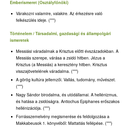
Emberismeret (Osztályfőnöki)
Várakozni valamire, valakire. Az érkezésre való
felkészülés ideje. (***)
Történelem / Társadalmi, gazdasági és állampolgári
ismeretek
Messiási váradalmak a Krisztus előtti évszázadokban. A
Messiás szerepe, várása a zsidó hitben. Jézus a
Krisztus (a Messiás) a keresztény hitben. Krisztus
visszajövetelének váradalma. (***)
A görög kultúra jellemzői. Vallás, tudomány, művészet.
(***)
Nagy Sándor birodalma, és utódállamai. A hellénizmus,
és hatása a zsidóságra. Antiochus Epiphanes erőszakos
hellénizációja. (***)
Forrásszemelvény megismerése és feldolgozása a
Makkabeusok 1. könyvéből: Mattatiás fellépése. (***)