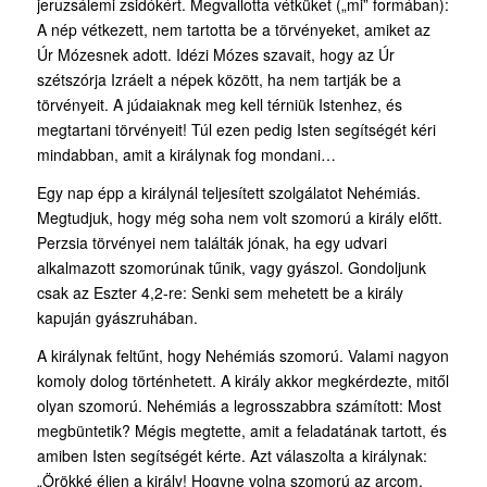
jeruzsálemi zsidókért. Megvallotta vétküket („mi” formában):
A nép vétkezett, nem tartotta be a törvényeket, amiket az
Úr Mózesnek adott. Idézi Mózes szavait, hogy az Úr
szétszórja Izráelt a népek között, ha nem tartják be a
törvényeit. A júdaiaknak meg kell térniük Istenhez, és
megtartani törvényeit! Túl ezen pedig Isten segítségét kéri
mindabban, amit a királynak fog mondani…
Egy nap épp a királynál teljesített szolgálatot Nehémiás.
Megtudjuk, hogy még soha nem volt szomorú a király előtt.
Perzsia törvényei nem találták jónak, ha egy udvari
alkalmazott szomorúnak tűnik, vagy gyászol. Gondoljunk
csak az Eszter 4,2-re: Senki sem mehetett be a király
kapuján gyászruhában.
A királynak feltűnt, hogy Nehémiás szomorú. Valami nagyon
komoly dolog történhetett. A király akkor megkérdezte, mitől
olyan szomorú. Nehémiás a legrosszabbra számított: Most
megbüntetik? Mégis megtette, amit a feladatának tartott, és
amiben Isten segítségét kérte. Azt válaszolta a királynak:
„Örökké éljen a király! Hogyne volna szomorú az arcom,