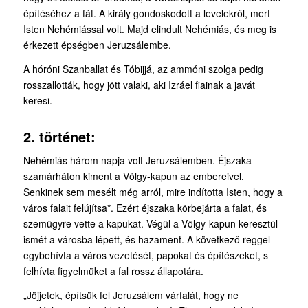
építéséhez a fát. A király gondoskodott a levelekről, mert
Isten Nehémiással volt. Majd elindult Nehémiás, és meg is
érkezett épségben Jeruzsálembe.
A hóróni Szanballat és Tóbijjá, az ammóni szolga pedig
rosszallották, hogy jött valaki, aki Izráel fiainak a javát
keresi.
2. történet:
Nehémiás három napja volt Jeruzsálemben. Éjszaka
szamárháton kiment a Völgy-kapun az embereivel.
Senkinek sem mesélt még arról, mire indította Isten, hogy a
város falait felújítsa*. Ezért éjszaka körbejárta a falat, és
szemügyre vette a kapukat. Végül a Völgy-kapun keresztül
ismét a városba lépett, és hazament. A következő reggel
egybehívta a város vezetését, papokat és építészeket, s
felhívta figyelmüket a fal rossz állapotára.
„Jöjjetek, építsük fel Jeruzsálem várfalát, hogy ne