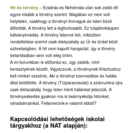
Hit és törvény
– Ezsdrás és Nehémiás után sok zsidó élt
egyre inkább a törvény szerint. Magában ez nem volt
helytelen, csakhogy a törvényt önmaguk és Isten közé
állították. A törvény lett a legfontosabb. Ez tulajdonképpen
bálványimádás. A törvény Istenné lett, miközben
rendeltetése szerint csak életszabály az Úr és Izráel közti
szövetségben. A hit nem kapott hangsúlyt, így a törvény
betartásában sem volt elég öröm.
A mi korunkban is előfordul ez, úgy zsidók, mint
keresztyének között. Vigyázzunk, a törvénynek Krisztushoz
kell minket vezetnie, Aki a törvényt szenvedése és halála
által betöltötte. A törvény (Tízparancsolat) a számunkra újra
csak életszabály, hogy Isten iránti hálánkat jelezzük. A
törvényeskedés gyakran ma is beárnyékolja hitünket,
váradalmainkat. Felismerünk-e valamit ebből?
Kapcsolódási lehetőségek iskolai
tárgyakhoz (a NAT alapján):