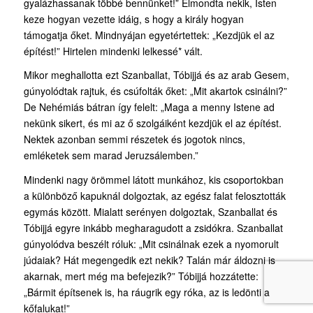
gyalázhassanak többé bennünket!” Elmondta nekik, Isten
keze hogyan vezette idáig, s hogy a király hogyan
támogatja őket. Mindnyájan egyetértettek: „Kezdjük el az
építést!” Hirtelen mindenki lelkessé* vált.
Mikor meghallotta ezt Szanballat, Tóbijjá és az arab Gesem,
gúnyolódtak rajtuk, és csúfolták őket: „Mit akartok csinálni?”
De Nehémiás bátran így felelt: „Maga a menny Istene ad
nekünk sikert, és mi az ő szolgáiként kezdjük el az építést.
Nektek azonban semmi részetek és jogotok nincs,
emléketek sem marad Jeruzsálemben.”
Mindenki nagy örömmel látott munkához, kis csoportokban
a különböző kapuknál dolgoztak, az egész falat felosztották
egymás között. Mialatt serényen dolgoztak, Szanballat és
Tóbijjá egyre inkább megharagudott a zsidókra. Szanballat
gúnyolódva beszélt róluk: „Mit csinálnak ezek a nyomorult
júdaiak? Hát megengedik ezt nekik? Talán már áldozni is
akarnak, mert még ma befejezik?” Tóbijjá hozzátette:
„Bármit építsenek is, ha ráugrik egy róka, az is ledönti a
kőfalukat!”