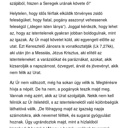
szájából, hiszen a Seregek urának követe ő!”
Helytelen, hogy idős férfiak elküldik törvényes zsidó
feleségüket, hogy fiatal, pogány asszonyt vehessenek
feleségül („idegen isten lánya”). Joggal kérdezik, hogy lehet
az, hogy az istentelenek gyakran jobban boldogulnak, mint
az igazak. Az Úr majd követet küld, aki egyengeti előtte az
utat. Ezt Keresztelő Jánosra is vonatkoztatják (Lk 7,27kk),
aki után jön a Messiás, Jézus Krisztus, aki elítéli az
istenteleneket: a varázslókat és paráznákat, azokat, akik
kizsarolják a napszámost, özvegyet, árvát és jövevényt, akik
nem félik az Urat.
Az Úr nem változott, még ha sokan úgy vélik is. Megtérésre
hívja a népét. De ha nem, a pogányok teszik majd meg.
Vannak még azért, akik az Urat szolgálják. Nekik nem kell
félniük az Úr ítéletétől, s az istentelenektől való különbségük
láthatóvá válik. „De fölragyog majd az igazság napja
számotokra, akik nevemet félitek, és sugarai gyógyulást
hoznak. Úgy ugrándoztok majd, mint a hízlalóból