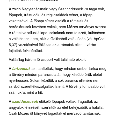
A zsidó Nagytanácsnak* vagy Szanhedrinnek 70 tagja volt,
főpapok, írástudók, és régi családok vénei, a főpap
vezetésével. A főpapi címet viselők a rómaiak és
heródiánusok kezében voltak, nem Mózes törvényei szerint.
A római vazallusi állapot sokaknak nem tetszett, különösen
a zélótáknak nem, akik a Galileából való Júdás (vö. ApCsel
5,37) vezetésével föllázadtak a rómaiak ellen – vérbe
fojtották felkelésüket.
Vallásilag három fő csoport volt található ekkor:
A
farizeusok
azt tanították, hogy minden ember tartsa meg
a törvény minden parancsolatát, hogy később örök életet
nyerhessen. Sokan közülük a sok parancs ellenére nem
szívből szerették/szolgálták Istent. A törvény fontosabb volt
számukra, mint a hit.
A
szadduceusok
előkelő főpapok voltak. Tagadták az
angyalok létezését, szerintük az élet befejeződik a halállal.
Csak Mózes öt könyvét fogadták el mérvadó tanításnak.