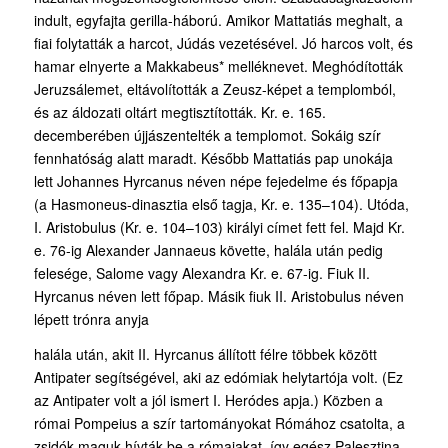
indult, egyfajta gerilla-háború. Amikor Mattatiás meghalt, a
fiai folytatták a harcot, Júdás vezetésével. Jó harcos volt, és
hamar elnyerte a Makkabeus* melléknevet. Meghódították
Jeruzsálemet, eltávolították a Zeusz-képet a templomból,
és az áldozati oltárt megtisztították. Kr. e. 165.
decemberében újjászentelték a templomot. Sokáig szír
fennhatóság alatt maradt. Később Mattatiás pap unokája
lett Johannes Hyrcanus néven népe fejedelme és főpapja
(a Hasmoneus-dinasztia első tagja, Kr. e. 135–104). Utóda,
I. Aristobulus (Kr. e. 104–103) királyi címet fett fel. Majd Kr.
e. 76-ig Alexander Jannaeus követte, halála után pedig
felesége, Salome vagy Alexandra Kr. e. 67-ig. Fiuk II.
Hyrcanus néven lett főpap. Másik fiuk II. Aristobulus néven
lépett trónra anyja
halála után, akit II. Hyrcanus állított félre többek között
Antipater segítségével, aki az edómiak helytartója volt. (Ez
az Antipater volt a jól ismert I. Heródes apja.) Közben a
római Pompeius a szír tartományokat Rómához csatolta, a
zsidók maguk hívták be a rómaiakat, így egész Palesztina