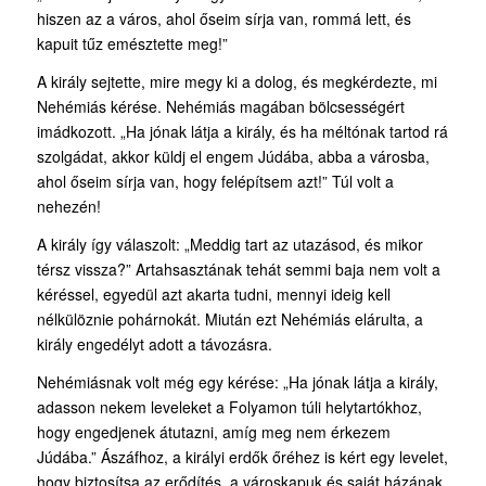
hiszen az a város, ahol őseim sírja van, rommá lett, és
kapuit tűz emésztette meg!”
A király sejtette, mire megy ki a dolog, és megkérdezte, mi
Nehémiás kérése. Nehémiás magában bölcsességért
imádkozott. „Ha jónak látja a király, és ha méltónak tartod rá
szolgádat, akkor küldj el engem Júdába, abba a városba,
ahol őseim sírja van, hogy felépítsem azt!” Túl volt a
nehezén!
A király így válaszolt: „Meddig tart az utazásod, és mikor
térsz vissza?” Artahsasztának tehát semmi baja nem volt a
kéréssel, egyedül azt akarta tudni, mennyi ideig kell
nélkülöznie pohárnokát. Miután ezt Nehémiás elárulta, a
király engedélyt adott a távozásra.
Nehémiásnak volt még egy kérése: „Ha jónak látja a király,
adasson nekem leveleket a Folyamon túli helytartókhoz,
hogy engedjenek átutazni, amíg meg nem érkezem
Júdába.” Ászáfhoz, a királyi erdők őréhez is kért egy levelet,
hogy biztosítsa az erődítés, a városkapuk és saját házának