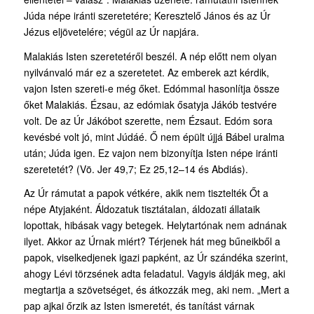
Júda népe iránti szeretetére; Keresztelő János és az Úr
Jézus eljövetelére; végül az Úr napjára.
Malakiás Isten szeretetéről beszél. A nép előtt nem olyan
nyilvánvaló már ez a szeretetet. Az emberek azt kérdik,
vajon Isten szereti-e még őket. Edómmal hasonlítja össze
őket Malakiás. Ézsau, az edómiak ősatyja Jákób testvére
volt. De az Úr Jákóbot szerette, nem Ézsaut. Edóm sora
kevésbé volt jó, mint Júdáé. Ő nem épült újjá Bábel uralma
után; Júda igen. Ez vajon nem bizonyítja Isten népe iránti
szeretetét? (Vö. Jer 49,7; Ez 25,12–14 és Abdiás).
Az Úr rámutat a papok vétkére, akik nem tisztelték Őt a
népe Atyjaként. Áldozatuk tisztátalan, áldozati állataik
lopottak, hibásak vagy betegek. Helytartónak nem adnának
ilyet. Akkor az Úrnak miért? Térjenek hát meg bűneikből a
papok, viselkedjenek igazi papként, az Úr szándéka szerint,
ahogy Lévi törzsének adta feladatul. Vagyis áldják meg, aki
megtartja a szövetséget, és átkozzák meg, aki nem. „Mert a
pap ajkai őrzik az Isten ismeretét, és tanítást várnak