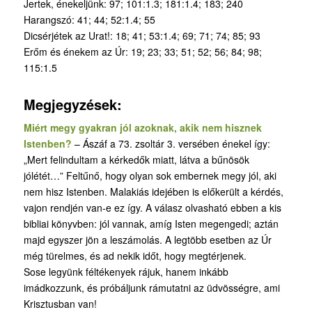
Jertek, énekeljünk: 97; 101:1.3; 181:1.4; 183; 240
Harangszó: 41; 44; 52:1.4; 55
Dicsérjétek az Urat!: 18; 41; 53:1.4; 69; 71; 74; 85; 93
Erőm és énekem az Úr: 19; 23; 33; 51; 52; 56; 84; 98;
115:1.5
Megjegyzések:
Miért megy gyakran jól azoknak, akik nem hisznek
Istenben?
– Ászáf a 73. zsoltár 3. versében énekel így:
„Mert felindultam a kérkedők miatt, látva a bűnösök
jólétét…” Feltűnő, hogy olyan sok embernek megy jól, aki
nem hisz Istenben. Malakiás idejében is előkerült a kérdés,
vajon rendjén van-e ez így. A válasz olvasható ebben a kis
bibliai könyvben: jól vannak, amíg Isten megengedi; aztán
majd egyszer jön a leszámolás. A legtöbb esetben az Úr
még türelmes, és ad nekik időt, hogy megtérjenek.
Sose legyünk féltékenyek rájuk, hanem inkább
imádkozzunk, és próbáljunk rámutatni az üdvösségre, ami
Krisztusban van!