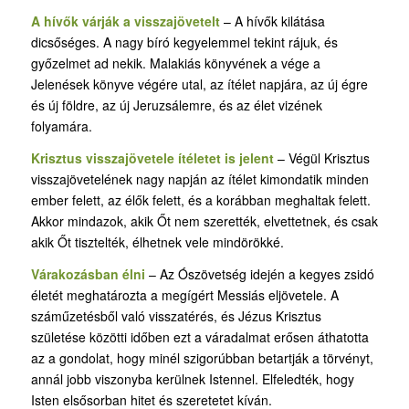
A hívők várják a visszajövetelt
– A hívők kilátása
dicsőséges. A nagy bíró kegyelemmel tekint rájuk, és
győzelmet ad nekik. Malakiás könyvének a vége a
Jelenések könyve végére utal, az ítélet napjára, az új égre
és új földre, az új Jeruzsálemre, és az élet vizének
folyamára.
Krisztus visszajövetele ítéletet is jelent
– Végül Krisztus
visszajövetelének nagy napján az ítélet kimondatik minden
ember felett, az élők felett, és a korábban meghaltak felett.
Akkor mindazok, akik Őt nem szerették, elvettetnek, és csak
akik Őt tisztelték, élhetnek vele mindörökké.
Várakozásban élni
– Az Ószövetség idején a kegyes zsidó
életét meghatározta a megígért Messiás eljövetele. A
száműzetésből való visszatérés, és Jézus Krisztus
születése közötti időben ezt a váradalmat erősen áthatotta
az a gondolat, hogy minél szigorúbban betartják a törvényt,
annál jobb viszonyba kerülnek Istennel. Elfeledték, hogy
Isten elsősorban hitet és szeretetet kíván.