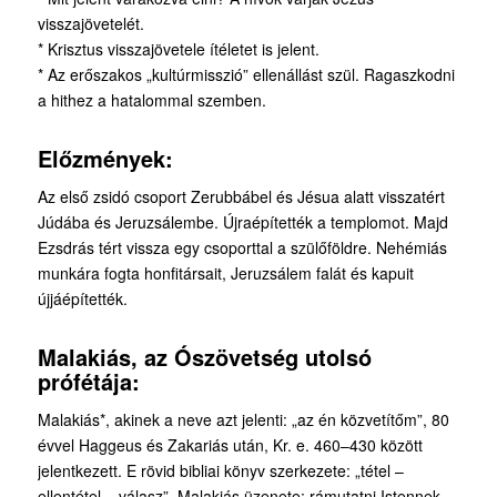
visszajövetelét.
* Krisztus visszajövetele ítéletet is jelent.
* Az erőszakos „kultúrmisszió” ellenállást szül. Ragaszkodni
a hithez a hatalommal szem­ben.
Előzmények:
Az első zsidó csoport Zerubbábel és Jésua alatt visszatért
Júdába és Jeruzsálembe. Újraépítették a templomot. Majd
Ezsdrás tért vissza egy csoporttal a szülőföldre. Nehémiás
munkára fogta honfitársait, Jeruzsálem falát és kapuit
újjáépítették.
Malakiás, az Ószövetség utolsó
prófétája:
Malakiás*, akinek a neve azt jelenti: „az én közvetítőm”, 80
évvel Haggeus és Zakariás után, Kr. e. 460–430 között
jelentkezett. E rövid bibliai könyv szerkezete: „tétel –
ellentétel – válasz”. Malakiás üzenete: rámutatni Istennek