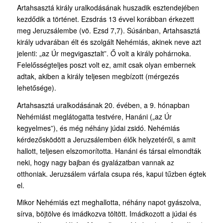
Artahsasztá király uralkodásának huszadik esztendejében
kezdődik a történet. Ezsdrás 13 évvel korábban érkezett
meg Jeruzsálembe (vö. Ezsd 7,7). Súsánban, Artahsasztá
király udvarában élt és szolgált Nehémiás, akinek neve azt
jelenti: „az Úr megvigasztalt”. Ő volt a király pohárnoka.
Felelősségteljes poszt volt ez, amit csak olyan embernek
adtak, akiben a király teljesen megbízott (mérgezés
lehetősége).
Artahsasztá uralkodásának 20. évében, a 9. hónapban
Nehémiást meglátogatta testvére, Hanáni („az Úr
kegyelmes”), és még néhány júdai zsidó. Nehémiás
kérdezősködött a Jeruzsálemben élők helyzetéről, s amit
hallott, teljesen elszomorította. Hanáni és társai elmondták
neki, hogy nagy bajban és gyalázatban vannak az
otthoniak. Jeruzsálem várfala csupa rés, kapui tűzben égtek
el.
Mikor Nehémiás ezt meghallotta, néhány napot gyászolva,
sírva, böjtölve és imádkozva töltött. Imádkozott a júdai és