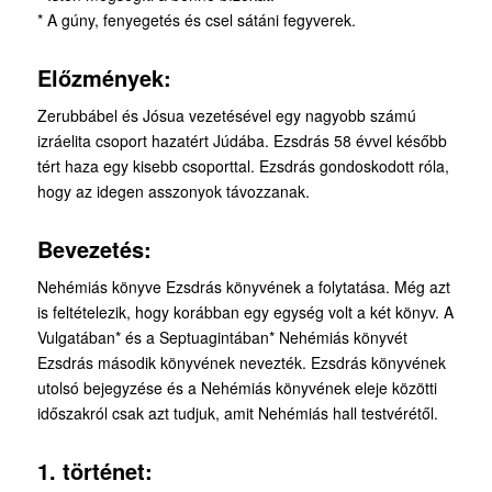
* A gúny, fenyegetés és csel sátáni fegyverek.
Előzmények:
Zerubbábel és Jósua vezetésével egy nagyobb számú
izráelita csoport hazatért Júdába. Ezsdrás 58 évvel később
tért haza egy kisebb csoporttal. Ezsdrás gondoskodott róla,
hogy az idegen asszonyok távozzanak.
Bevezetés:
Nehémiás könyve Ezsdrás könyvének a folytatása. Még azt
is feltételezik, hogy korábban egy egység volt a két könyv. A
Vulgatában* és a Septuagintában* Nehémiás könyvét
Ezsdrás második könyvének nevezték. Ezsdrás könyvének
utolsó bejegyzése és a Nehémiás könyvének eleje közötti
időszakról csak azt tudjuk, amit Nehémiás hall testvérétől.
1. történet: