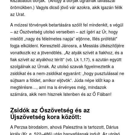
kiszabadult borjak.” (Ahogy a borjak ugrálnak tavasszal
örömükben.) Vagyis dicső jövő vár azokra, akik igazán félik
az Urat.
A mózesi törvények betartására szólít fel mindenkit, s végül
– az Ószövetség utolsó verseiben – azt ígéri az Úr, hogy
mielőtt „nagy és félelmetes napja” eljönne, Illés prófétát*
fogja elküldeni. Keresztelő Jánosra, a Messiás útkészítőjére
vonatkozik ez a jövendölés. „Az atyák szívét a fiakhoz, és a
fiak szívét az atyákhoz téríti” (vö. Lk 1,17), s azután együtt
szolgálnak az Úrnak. Az utolsó szavak figyelmeztetik a
zsidókat és a nem-zsidókat egyaránt: „hogy pusztulással ne
sújtsam a földet, amikor eljövök”. Júda népe időt kap a
megtérésre…, ami ma is érvényes még, mindazok
számára, akik nem hisznek Istenben és az Ő Fiában!
Zsidók az Ószövetség és az
Újszövetség kora között:
A Perzsa birodalom, ahová Palesztina is tartozott, Dárius
király (Kr. e. 522–486) után hanyatlásnak indult. Az utolsó