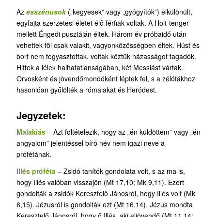
Az
esszénusok
(„kegyesek” vagy „gyógyítók”) elkülönült,
egyfajta szerzetesi életet élő férfiak voltak. A Holt-tenger
mellett Éngedi pusztáján éltek. Három év próbaidő után
vehettek föl csak valakit, vagyonközösségben éltek. Húst és
bort nem fogyasztottak, voltak köztük házasságot tagadók.
Hittek a lélek halhatatlanságában, két Messiást vártak.
Orvosként és jövendőmondóként léptek fel, s a zélótákhoz
hasonlóan gyűlölték a rómaiakat és Heródest.
Jegyzetek:
Malakiás
– Azt föltételezik, hogy az „én küldöttem” vagy „én
angyalom” jelentéssel bíró név nem igazi neve a
prófétának.
Illés próféta
– Zsidó tanítók gondolata volt, s az ma is,
hogy Illés valóban visszajön (Mt 17,10; Mk 9,11). Ezért
gondolták a zsidók Keresztelő Jánosról, hogy Illés volt (Mk
6,15). Jézusról is gondolták ezt (Mt 16,14). Jézus mondta
Keresztelő Jánosról, hogy ő Illés, aki eljövendő (Mt 11,14;