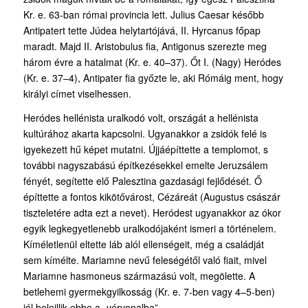
Kr. e. 63-ban római provincia lett. Julius Caesar később
Antipatert tette Júdea helytartójává, II. Hyrcanus főpap
maradt. Majd II. Aristobulus fia, Antigonus szerezte meg
három évre a hatalmat (Kr. e. 40–37). Őt I. (Nagy) Heródes
(Kr. e. 37–4), Antipater fia győzte le, aki Rómáig ment, hogy
királyi címet viselhessen.
Heródes hellénista uralkodó volt, országát a hellénista
kultúrához akarta kapcsolni. Ugyanakkor a zsidók felé is
igyekezett hű képet mutatni. Újjáépíttette a templomot, s
további nagyszabású építkezésekkel emelte Jeruzsálem
fényét, segítette elő Palesztina gazdasági fejlődését. Ő
építtette a fontos kikötővárost, Cézáreát (Augustus császár
tiszteletére adta ezt a nevet). Heródest ugyanakkor az ókor
egyik legkegyetlenebb uralkodójaként ismeri a történelem.
Kíméletlenül eltette láb alól ellenségeit, még a családját
sem kímélte. Mariamne nevű feleségétől való fiait, mivel
Mariamne hasmoneus származású volt, megölette. A
betlehemi gyermek­gyilkosság (Kr. e. 7-ben vagy 4–5-ben)
jól beleillik ebbe a „vérvonalba”.