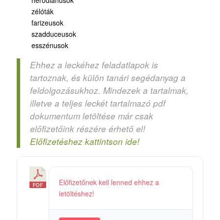
heródiánusok
zélóták
farizeusok
szadduceusok
esszénusok
Ehhez a leckéhez feladatlapok is
tartoznak, és külön tanári segédanyag a
feldolgozásukhoz. Mindezek a tartalmak,
illetve a teljes leckét tartalmazó pdf
dokumentum letöltése már csak
előfizetőink részére érhető el!
Előfizetéshez kattintson ide!
3
Előfizetőnek kell lenned ehhez a
6
letöltéshez!
5
/