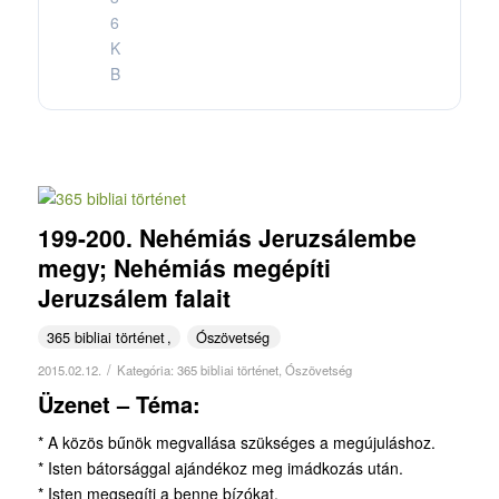
6
K
B
199-200. Nehémiás Jeruzsálembe
megy; Nehémiás megépíti
Jeruzsálem falait
365 bibliai történet
Ószövetség
/
2015.02.12.
Kategória:
365 bibliai történet
,
Ószövetség
Üzenet – Téma:
* A közös bűnök megvallása szükséges a megújuláshoz.
* Isten bátorsággal ajándékoz meg imádkozás után.
* Isten megsegíti a benne bízókat.