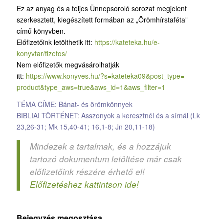
Ez az anyag és a teljes Ünnepsoroló sorozat megjelent
szerkesztett, kiegészített formában az „Örömhírstaféta”
című könyvben.
Előfizetőink letölthetik itt:
https://kateteka.hu/e-
konyvtar/fizetos/
Nem előfizetők megvásárolhatják
itt:
https://www.konyves.hu/?
s=kateteka09&post_type=
product&type_aws=true&aws_id=
1&aws_filter=1
TÉMA CÍME: Bánat- és örömkönnyek
BIBLIAI TÖRTÉNET: Asszonyok a keresztnél és a sírnál (Lk
23,26-31; Mk 15,40-41; 16,1-8; Jn 20,11-18)
Mindezek a tartalmak, és a hozzájuk
tartozó dokumentum letöltése már csak
előfizetőink részére érhető el!
Előfizetéshez kattintson ide!
Bejegyzés megosztása