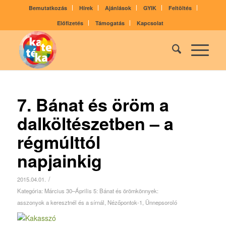
Bemutatkozás
Hírek
Ajánlások
GYIK
Feltöltés
Előfizetés
Támogatás
Kapcsolat
7. Bánat és öröm a
dalköltészetben – a
régmúlttól
napjainkig
/
2015.04.01.
Kategória:
Március 30–Április 5: Bánat­ és örömkönnyek:
asszonyok a keresztnél és a sírnál
,
Nézőpontok-1
,
Ünnepsoroló