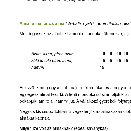
Alma, alma, piros alma
(Verbális-nyelvi, zenei-ritmikus, te
Mondogassuk az alábbi kiszámoló mondókát ütemezve, ujjun
Alma, alma, piros alma,
ti-ti-ti-ti ti-ti-ti-ti
zöld levelű piros alma,
ti-ti-ti-ti ti-ti-ti-ti
hamm!
tá
Felezzünk meg egy almát, majd a fél almákat és a negyed a
egy egész almát tesz ki. A fenti mondókával számoljuk ki 
bekapjuk, amire a „hamm” jut. A vállalkozó gyerekek folytat
Négyfős kis csoportokban is végezhetjük az almakiszámolót,
almákat kapnak.
Milyen íze volt az almáknak? (édes, savanykás)