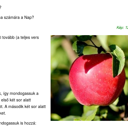
?
alma számára a Nap?
Kép: 
tovább (a teljes vers
ek, így mondogassuk a
első két sor alatt
öt. A második két sor alatt
ket.
ondogassuk is hozzá: