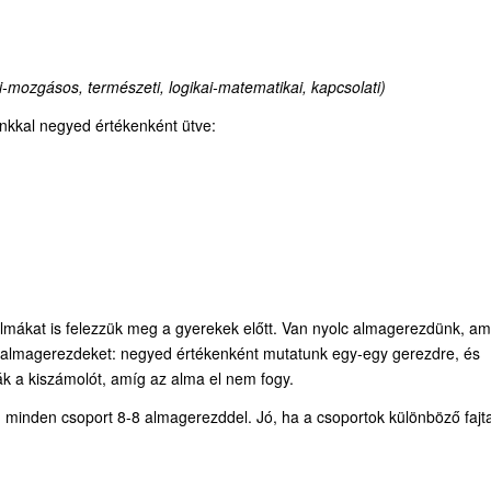
sti-mozgásos, természeti, logikai-matematikai, kapcsolati)
kkal negyed értékenként ütve:
lmákat is felezzük meg a gyerekek előtt. Van nyolc almagerezdünk, am
az almagerezdeket: negyed értékenként mutatunk egy-egy gerezdre, és
ják a kiszámolót, amíg az alma el nem fogy.
 minden csoport 8-8 almagerezddel. Jó, ha a csoportok különböző fajt