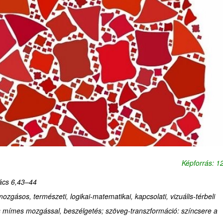
Képforrás: 
ács 6,43–44
-mozgásos, természeti, logikai-matematikai, kapcsolati, vizuális-térbeli
mímes mozgással, beszélgetés; szöveg-transzformáció: színcsere a