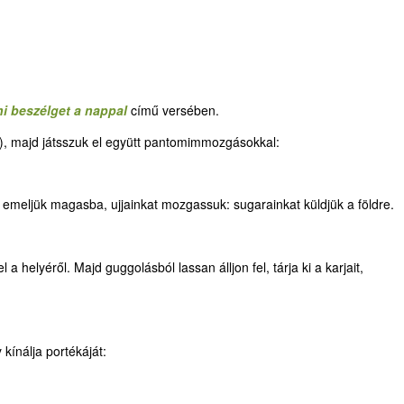
i beszélget a nappal
című versében.
va), majd játsszuk el együtt pantomimmozgásokkal:
 emeljük magasba, ujjainkat mozgassuk: sugarainkat küldjük a földre.
a helyéről. Majd guggolásból lassan álljon fel, tárja ki a karjait,
 kínálja portékáját: