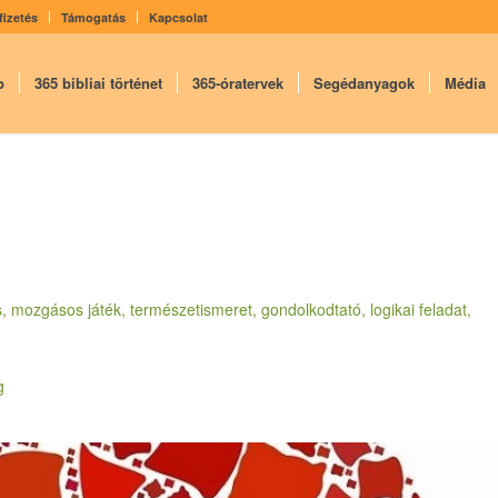
fizetés
Támogatás
Kapcsolat
p
365 bibliai történet
365-óratervek
Segédanyagok
Média
us, mozgásos játék, természetismeret, gondolkodtató, logikai feladat,
g