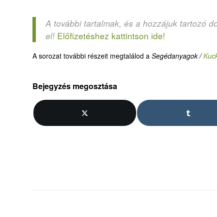
A további tartalmak, és a hozzájuk tartozó d
Előfizetéshez kattintson ide!
el!
A sorozat további részeit megtalálod a
Segédanyagok /
Kuc
Bejegyzés megosztása