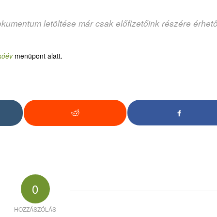
okumentum letöltése már csak előfizetőink részére érhet
kóév
menüpont alatt.
0
HOZZÁSZÓLÁS