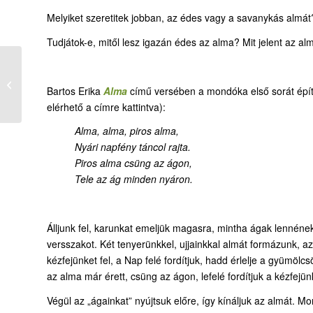
Melyiket szeretitek jobban, az édes vagy a savanykás almát
Tudjátok-e, mitől lesz igazán édes az alma? Mit jelent az 
12-7. Naplufi meséje
Bartos Erika
Alma
című versében a mondóka első sorát építi 
elérhető a címre kattintva):
Alma, alma, piros alma,
Nyári napfény táncol rajta.
Piros alma csüng az ágon,
Tele az ág minden nyáron.
Álljunk fel, karunkat emeljük magasra, mintha ágak lennén
versszakot. Két tenyerünkkel, ujjainkkal almát formázunk, az 
kézfejünket fel, a Nap felé fordítjuk, hadd érlelje a gyümölcs
az alma már érett, csüng az ágon, lefelé fordítjuk a kézfejün
Végül az „ágainkat” nyújtsuk előre, így kínáljuk az almát. M