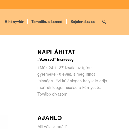
E-könyvtár
Tematikus kereső
Bejelentkezés
NAPI ÁHITAT
„Szerzett” házasság
1Móz 24,1–27 Izsák, az ígéret
gyermeke 40 éves, s még nincs
felesége. Ezt különleges helyzete adja,
mert ők idegen család a környező...
Tovább olvasom
AJÁNLÓ
Mit választanál?