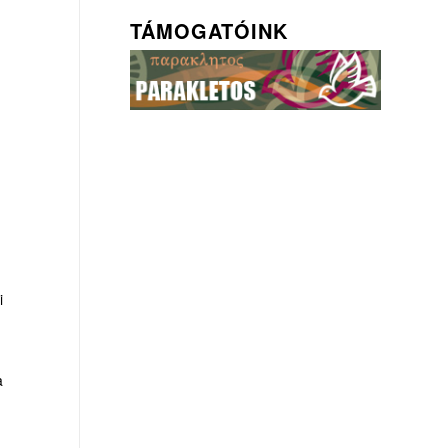
TÁMOGATÓINK
i
a