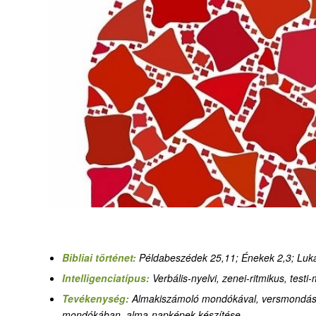
Bibliai történet:
Példabeszédek 25,11; Énekek 2,3; Luk
Intelligenciatípus:
Verbális-nyelvi, zenei-ritmikus, testi
Tevékenység:
Almakiszámoló mondókával, versmondás 
mondókában, alma-napképek készítése