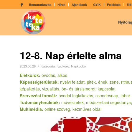
Bemutatkozás
Hírek
Ajánlások
GYIK
Feltöltés
Elő
Nyitóla
12-8. Nap érlelte alma
/
2023.06.28.
Kategória:
Kuckóév
,
Napkuckó
Életkorok:
óvodás, alsós
Képességterületek:
nyelvi feladat, játék, ének, zene, ritm
képalkotás, vizualitás, ön- és társismeret, kapcsolat
Szervezési formák:
óvodai foglalkozás, csendesnap, tábor
Tudományterületek:
művészetek, módszertani segédanya
Multimédia:
online szöveg, kézműves oldal