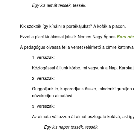
Egy kis almát tessék, tessék.
Kik szokták így kínálni a portékájukat? A kofák a piacon.
Ezzel a piaci kínálással játszik Nemes Nagy Ágnes
Bors nén
A pedagógus olvassa fel a verset (elérhető a címre kattint
1. versszak:
Kézfogással álljunk körbe, mi vagyunk a Nap. Karokat
2. versszak:
Guggoljunk le, kuporodjunk össze, mindenki guruljon el 
növekedjen almafává.
3. versszak:
Az almafa változzon át almát osztogató kofává, aki így
Egy kis napot tessék, tessék.