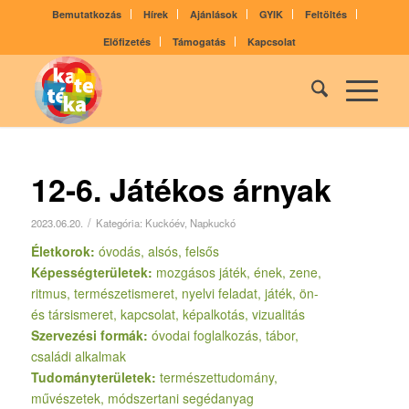
Bemutatkozás
Hírek
Ajánlások
GYIK
Feltöltés
Előfizetés
Támogatás
Kapcsolat
12-6. Játékos árnyak
/
2023.06.20.
Kategória:
Kuckóév
,
Napkuckó
Életkorok:
óvodás, alsós, felsős
Képességterületek:
mozgásos játék, ének, zene,
ritmus, természetismeret, nyelvi feladat, játék, ön-
és társismeret, kapcsolat, képalkotás, vizualitás
Szervezési formák:
óvodai foglalkozás, tábor,
családi alkalmak
Tudományterületek:
természettudomány,
művészetek, módszertani segédanyag