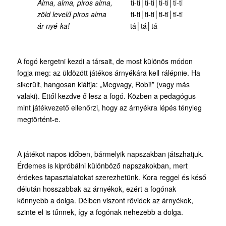
Alma, alma, piros alma,
ti-ti│ti-ti│ti-ti│ti-ti
zöld levelű piros alma
ti-ti│ti-ti│ti-ti│ti-ti
ár-nyé-ka!
tá│tá│tá
A fogó kergetni kezdi a társait, de most különös módon
fogja meg: az üldözött játékos árnyékára kell rálépnie. Ha
sikerült, hangosan kiáltja: „Megvagy, Robi!” (vagy más
valaki). Ettől kezdve ő lesz a fogó. Közben a pedagógus
mint játékvezető ellenőrzi, hogy az árnyékra lépés tényleg
megtörtént-e.
A játékot napos időben, bármelyik napszakban játszhatjuk.
Érdemes is kipróbálni különböző napszakokban, mert
érdekes tapasztalatokat szerezhetünk. Kora reggel és késő
délután hosszabbak az árnyékok, ezért a fogónak
könnyebb a dolga. Délben viszont rövidek az árnyékok,
szinte el is tűnnek, így a fogónak nehezebb a dolga.