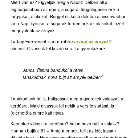
Miért van ez? Figyeljük meg a Napot: Délben áll a
legmagasabban az égen, a sugarai függőlegesen érik a
tárgyakat, alakokat. Reggel és késő délután alacsonyabban
jár a Nap, ilyenkor a sugarak ferdén érik az alakokat, ezért
megnyúlnak az árnyak.
Tarbay Ede verset is írt erről
Hova bújt az árnyék?
címmel. Olvassuk fel kezdő sorait a gyerekeknek:
János, Panna bandukol a réten,
tanakodnak, hova bújt az árnyék délben?
Tanakodjunk mi is, hallgassuk meg a gyerekek válaszait a
kérdésre. Majd olvassuk fel nekik a vers folytatását is
(elérhető a címre kattintva).
Kapunk-e választ a kérdésre? Vajon hová bújt a válasz?
Honnan bújik elő? – Amíg mennek, telik az idő, lassan
délután lesz, a Nap alacsonyabbra száll, sugarai már ferdén