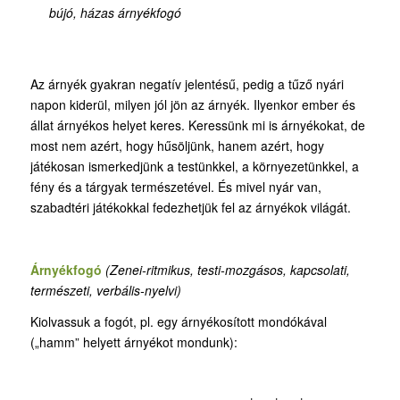
bújó, házas árnyékfogó
Az árnyék gyakran negatív jelentésű, pedig a tűző nyári
napon kiderül, milyen jól jön az árnyék. Ilyenkor ember és
állat árnyékos helyet keres. Keressünk mi is árnyékokat, de
most nem azért, hogy hűsöljünk, hanem azért, hogy
játékosan ismerkedjünk a testünkkel, a környezetünkkel, a
fény és a tárgyak természetével. És mivel nyár van,
szabadtéri játékokkal fedezhetjük fel az árnyékok világát.
Árnyékfogó
(Zenei-ritmikus, testi-mozgásos, kapcsolati,
természeti, verbális-nyelvi)
Kiolvassuk a fogót, pl. egy árnyékosított mondókával
(„hamm” helyett árnyékot mondunk):