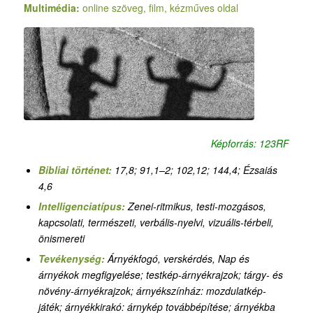
Multimédia:
online szöveg, film, kézműves oldal
Képforrás: 123RF
Bibliai történet:
17,8; 91,1–2; 102,12; 144,4;
Ézsaiás
4,6
Intelligenciatípus:
Zenei-ritmikus, testi-mozgásos,
kapcsolati, természeti, verbális-nyelvi, vizuális-térbeli,
önismereti
Tevékenység:
Árnyékfogó, verskérdés, Nap és
árnyékok megfigyelése; testkép-árnyékrajzok; tárgy- és
növény-árnyékrajzok; árnyékszínház: mozdulatkép-
játék; árnyékkirakó: árnykép továbbépítése; árnyékba