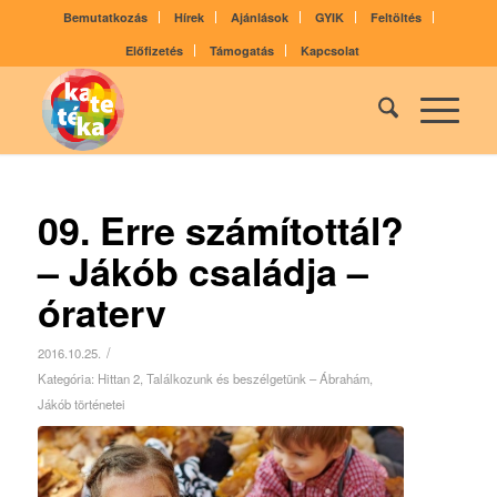
Bemutatkozás
Hírek
Ajánlások
GYIK
Feltöltés
Előfizetés
Támogatás
Kapcsolat
09. Erre számítottál?
– Jákób családja –
óraterv
/
2016.10.25.
Kategória:
Hittan 2
,
Találkozunk és beszélgetünk – Ábrahám,
Jákób történetei