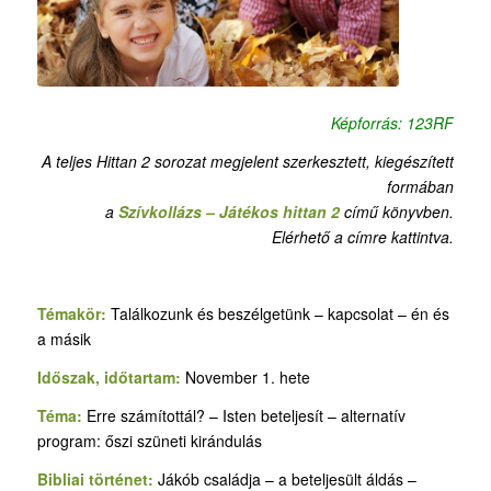
Képforrás: 123RF
A teljes Hittan 2 sorozat megjelent szerkesztett, kiegészített
formában
a
Szívkollázs – Játékos hittan 2
című könyvben.
Elérhető a címre kattintva.
Témakör:
Találkozunk és beszélgetünk – kapcsolat – én és
a másik
Időszak, időtartam:
November 1. hete
Téma:
Erre számítottál? – Isten beteljesít – alternatív
program: őszi szüneti kirándulás
Bibliai történet:
Jákób családja – a beteljesült áldás –