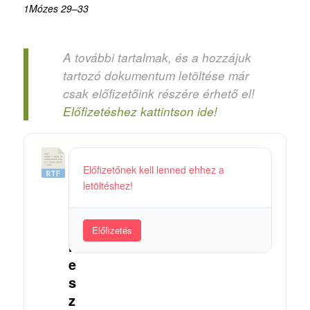
1Mózes 29–33
A további tartalmak, és a hozzájuk
tartozó dokumentum letöltése már
csak előfizetőink részére érhető el!
Előfizetéshez kattintson ide!
0
Előfizetőnek kell lenned ehhez a
9
letöltéshez!
.
E
r
Előfizetés
r
e
s
z