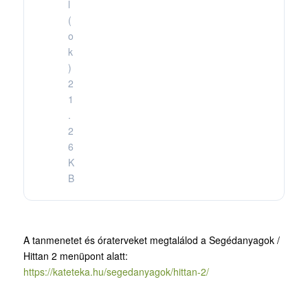
l
(
o
k
)
2
1
.
2
6
K
B
A tanmenetet és óraterveket megtalálod a Segédanyagok /
Hittan 2 menüpont alatt:
https://kateteka.hu/segedanyagok/hittan-2/