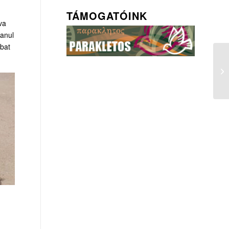
TÁMOGATÓINK
va
lanul
ábat