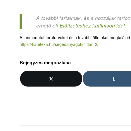
A további tartalmak, és a hozzájuk tarto
érhető el!
Előfizetéshez kattintson ide!
A tanmenetet, óraterveket és a további ötleteket megtalálo
https://kateteka.hu/segedanyagok/hittan-2/
Bejegyzés megosztása