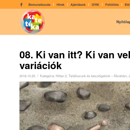
Bemutatkozás
Hírek
Ajánlások
GYIK
Feltöltés
Elő
Nyitóla
08. Ki van itt? Ki van v
variációk
/
2016.10.20.
Kategória:
Hittan 2
,
Találkozunk és beszélgetünk – Ábrahám, J