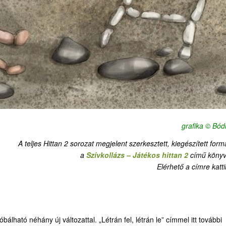
grafika © Bódi
A teljes Hittan 2 sorozat megjelent szerkesztett, kiegészített for
a
Szívkollázs – Játékos hittan 2
című könyv
Elérhető a címre katti
álható néhány új változattal. „Létrán fel, létrán le” címmel itt további