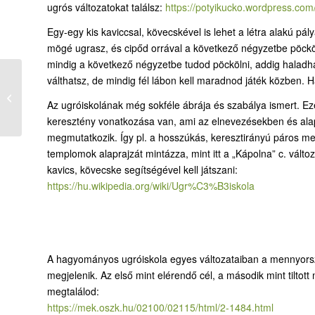
ugrós változatokat találsz:
https://potyikucko.wordpress.co
Egy-egy kis kaviccsal, kövecskével is lehet a létra alakú pá
mögé ugrasz, és cipőd orrával a következő négyzetbe pöcköl
mindig a következő négyzetbe tudod pöckölni, addig haladh
válthatsz, de mindig fél lábon kell maradnod játék közben. Ha
Adventi ábécé
Az ugróiskolának még sokféle ábrája és szabálya ismert. Ez
keresztény vonatkozása van, ami az elnevezésekben és ala
megmutatkozik. Így pl. a hosszúkás, keresztirányú páros m
templomok alaprajzát mintázza, mint itt a „Kápolna” c. változ
kavics, kövecske segítségével kell játszani:
https://hu.wikipedia.org/wiki/Ugr%C3%B3iskola
A hagyományos ugróiskola egyes változataiban a mennyors
megjelenik. Az első mint elérendő cél, a második mint tiltott
megtalálod:
https://mek.oszk.hu/02100/02115/html/2-1484.html