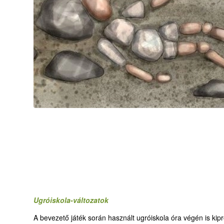
Ugróiskola-változatok
A bevezető játék során használt ugróiskola óra végén is kiprób