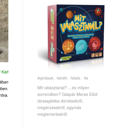
 Kati
Ajánlások
felnőtt
felsős
ifis
mában
Mit választanál? …és milyen
ben.
sorrendben? Gáspár Merse Előd
ntva.
társasjátéka döntésekről,
megérzésekről, egymás
megismeréséről.