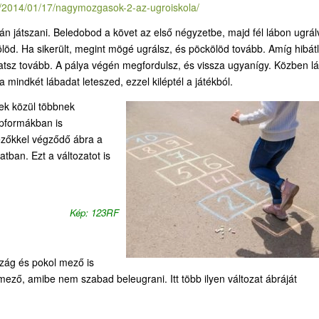
m/2014/01/17/nagymozgasok-2-az-ugroiskola/
lyán játszani. Beledobod a követ az első négyzetbe, majd fél lábon ugrál
öd. Ha sikerült, megint mögé ugrálsz, és pöckölöd tovább. Amíg hibát
atsz tovább. A pálya végén megfordulsz, és vissza ugyanígy. Közben l
 mindkét lábadat leteszed, ezzel kiléptél a játékból.
ek közül többnek
pformákban is
ezőkkel végződő ábra a
atban. Ezt a változatot is
Kép: 123RF
zág és pokol mező is
 mező, amibe nem szabad beleugrani. Itt több ilyen változat ábráját