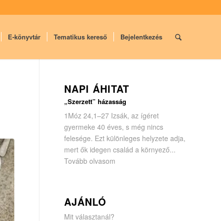
E-könyvtár
Tematikus kereső
Bejelentkezés
NAPI ÁHITAT
„Szerzett” házasság
1Móz 24,1–27 Izsák, az ígéret
gyermeke 40 éves, s még nincs
felesége. Ezt különleges helyzete adja,
mert ők idegen család a környező...
Tovább olvasom
AJÁNLÓ
Mit választanál?