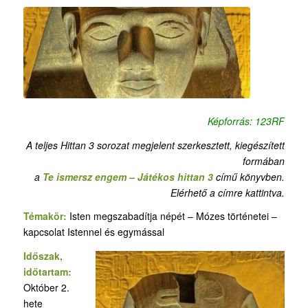
Képforrás: 123RF
A teljes Hittan 3 sorozat megjelent szerkesztett, kiegészített
formában
a
Te ismersz engem – Játékos hittan 3
című könyvben.
Elérhető a címre kattintva.
Témakör:
Isten megszabadítja népét – Mózes történetei –
kapcsolat Istennel és egymással
Időszak,
időtartam:
Október 2.
hete