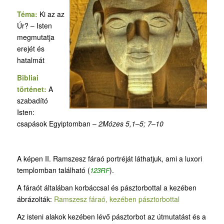
Téma:
Ki az az
Úr? – Isten
megmutatja
erejét és
hatalmát
Bibliai
történet:
A
szabadító
Isten:
csapások Egyiptomban –
2Mózes
5,1–5; 7–10
A képen II. Ramszesz fáraó portréját láthatjuk, ami a luxori
templomban található (
).
123RF
A fáraót általában korbáccsal és pásztorbottal a kezében
ábrázolták:
Ramszesz fáraó, kezében pásztorbottal
Az isteni alakok kezében lévő pásztorbot az útmutatást és a