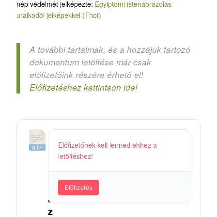
nép védelmét jelképezte:
Egyiptomi istenábrázolás
uralkodói jelképekkel (Thot)
A további tartalmak, és a hozzájuk tartozó
dokumentum letöltése már csak
előfizetőink részére érhető el!
Előfizetéshez kattintson ide!
0
Előfizetőnek kell lenned ehhez a
6
letöltéshez!
.
K
i
Előfizetés
a
z