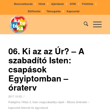
Bemutatkozás
Hírek
Ajánlások
GYIK
Feltöltés
Előfizetés
Támogatás
Kapcsolat
06. Ki az az Úr? – A
szabadító Isten:
csapások
Egyiptomban –
óraterv
/
2017.10.03.
Kategória:
Hittan 3
,
Isten megszabadítja népét – Mózes történetei –
kapcsolat Istennel és egymással