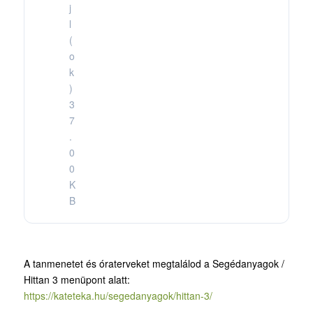
j
l
(
o
k
)
3
7
.
0
0
K
B
A tanmenetet és óraterveket megtalálod a Segédanyagok /
Hittan 3 menüpont alatt:
https://kateteka.hu/segedanyagok/hittan-3/