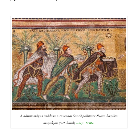
A három mágus imádása a ravennai Sant’Apollinare Nuovo bazilika
mozaikján (526 körül)
–
kép: 123RF