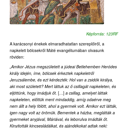
Képforrás: 123RF
A karácsonyi énekek elmaradhatatlan szereplőiről, a
napkeleti bölcsekről Máté evangéliumában olvasunk
röviden:
„Amikor Jézus megszületett a júdeai Betlehemben Heródes
király idején, íme, bölcsek érkeztek napkeletről
Jeruzsálembe, és ezt kérdezték: Hol van a zsidók királya,
aki most született? Mert láttuk az ő csillagát napkeleten, és
eljöttünk, hogy imádjuk őt.
[…]
a csillag, amelyet láttak
napkeleten, előttük ment mindaddig, amíg odaérve meg
nem állt a hely fölött, ahol a gyermek volt. Amikor ezt látták,
igen nagy volt az örömük. Bementek a házba, meglátták a
gyermeket anyjával, Máriával, és leborulva imádták őt.
Kinyitották kincsesládáikat, és ajándékokat adtak neki: