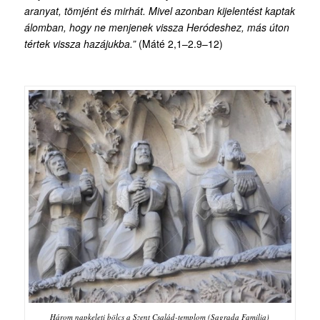
aranyat, tömjént és mirhát. Mivel azonban kijelentést kaptak
álomban, hogy ne menjenek vissza Heródeshez, más úton
tértek vissza hazájukba.”
(Máté 2,1–2.9–12)
Három napkeleti bölcs a Szent Család-templom (Sagrada Familia)