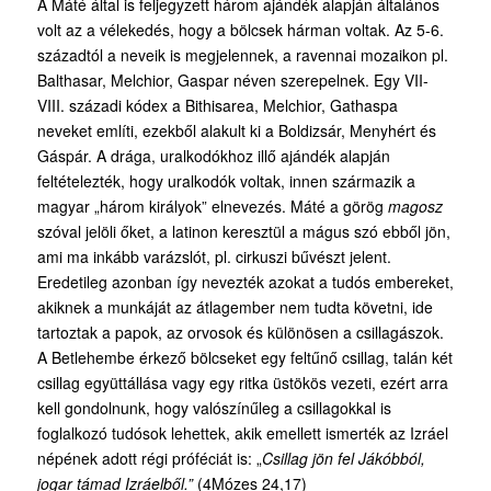
A Máté által is feljegyzett három ajándék alapján általános
volt az a vélekedés, hogy a bölcsek hárman voltak. Az 5-6.
századtól a neveik is megjelennek, a ravennai mozaikon pl.
Balthasar, Melchior, Gaspar néven szerepelnek. Egy VII-
VIII. századi kódex a Bithisarea, Melchior, Gathaspa
neveket említi, ezekből alakult ki a Boldizsár, Menyhért és
Gáspár. A drága, uralkodókhoz illő ajándék alapján
feltételezték, hogy uralkodók voltak, innen származik a
magyar „három királyok” elnevezés. Máté a görög
magosz
szóval jelöli őket, a latinon keresztül a mágus szó ebből jön,
ami ma inkább varázslót, pl. cirkuszi bűvészt jelent.
Eredetileg azonban így nevezték azokat a tudós embereket,
akiknek a munkáját az átlagember nem tudta követni, ide
tartoztak a papok, az orvosok és különösen a csillagászok.
A Betlehembe érkező bölcseket egy feltűnő csillag, talán két
csillag együttállása vagy egy ritka üstökös vezeti, ezért arra
kell gondolnunk, hogy valószínűleg a csillagokkal is
foglalkozó tudósok lehettek, akik emellett ismerték az Izráel
népének adott régi próféciát is: „
Csillag jön fel Jákóbból,
jogar támad Izráelből.”
(4Mózes 24,17)