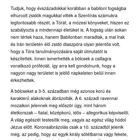
Tudjuk, hogy évszázadokkal korábban a babiloni fogságba
elhurcolt zsidók magukkal vitték a Szentírás számukra
legfontosabb részét, a Tórát, a mózesi könyveket, hiszen ez
szabályozta a mindennapi életüket is. A fogság után sokan
nem tértek haza, hanem Babilonban maradtak, a mai Irak
és Irán területén élő zsidó diaszpóra olyan jelentős volt,
hogy a Tóra tanulmányozására saját útmutatót is
készítettek. Innen ismerhették a bölcsek a csillagra
vonatkozó próféciát, így arra kell gondolnunk, hogy a
nagyon nagy területet is jelölő napkeleten belül innen
érkezhettek.
A bölcseket a 3-5. században még azonos korú és
karakterű alakoknak ábrázolták. A 6. századi ravennai
mozaikon jelennek meg először úgy, mint három
életkorszak – fiatal, középkorú, idős – allegorikus képviselői.
A világ egészét testesítik meg, vagyis az egész világ hódol
Jézus előtt. Koronaábrázolás csak a 10. századtól jelenik
meg, az pedig, hogy az egyik király sötétbarna vagy fekete,