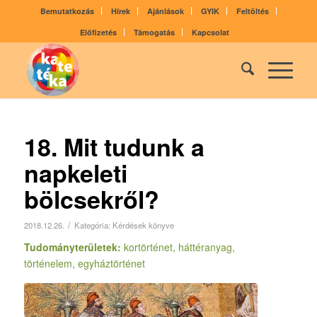
Bemutatkozás
Hírek
Ajánlások
GYIK
Feltöltés
Előfizetés
Támogatás
Kapcsolat
18. Mit tudunk a
napkeleti
bölcsekről?
/
2018.12.26.
Kategória:
Kérdések könyve
Tudományterületek:
kortörténet, háttéranyag,
történelem, egyháztörténet