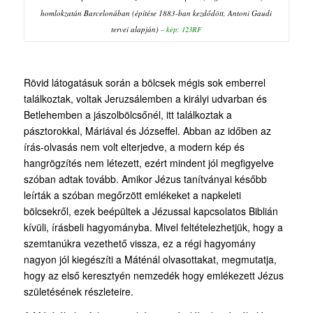
homlokzatán Barcelonában (építése 1883-ban kezdődött, Antoni Gaudi
tervei alapján)
–
kép: 123RF
Rövid látogatásuk során a bölcsek mégis sok emberrel
találkoztak, voltak Jeruzsálemben a királyi udvarban és
Betlehemben a jászolbölcsőnél, itt találkoztak a
pásztorokkal, Máriával és Józseffel. Abban az időben az
írás-olvasás nem volt elterjedve, a modern kép és
hangrögzítés nem létezett, ezért mindent jól megfigyelve
szóban adtak tovább. Amikor Jézus tanítványai később
leírták a szóban megőrzött emlékeket a napkeleti
bölcsekről, ezek beépültek a Jézussal kapcsolatos Biblián
kívüli, írásbeli hagyományba. Mivel feltételezhetjük, hogy a
szemtanúkra vezethető vissza, ez a régi hagyomány
nagyon jól kiegészíti a Máténál olvasottakat, megmutatja,
hogy az első keresztyén nemzedék hogy emlékezett Jézus
születésének részleteire.