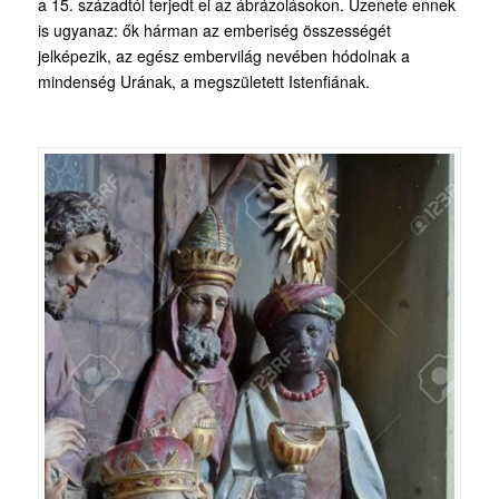
a 15. századtól terjedt el az ábrázolásokon. Üzenete ennek
is ugyanaz: ők hárman az emberiség összességét
jelképezik, az egész embervilág nevében hódolnak a
mindenség Urának, a megszületett Istenfiának.