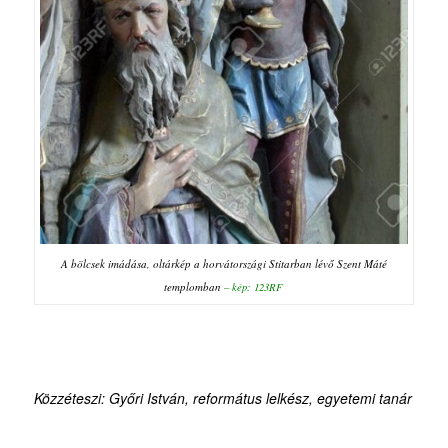
A bölcsek imádása, oltárkép a horvátországi Stitarban lévő Szent Máté
templomban
– kép: 123RF
Közzéteszi: Győri István, református lelkész, egyetemi tanár