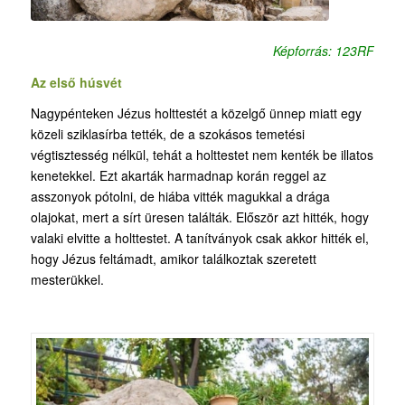
Képforrás: 123RF
Az első húsvét
Nagypénteken Jézus holttestét a közelgő ünnep miatt egy
közeli sziklasírba tették, de a szokásos temetési
végtisztesség nélkül, tehát a holttestet nem kenték be illatos
kenetekkel. Ezt akarták harmadnap korán reggel az
asszonyok pótolni, de hiába vitték magukkal a drága
olajokat, mert a sírt üresen találták. Először azt hitték, hogy
valaki elvitte a holttestet. A tanítványok csak akkor hitték el,
hogy Jézus feltámadt, amikor találkoztak szeretett
mesterükkel.