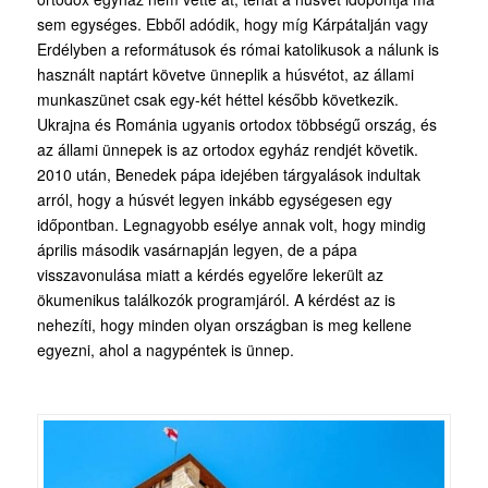
sem egységes. Ebből adódik, hogy míg Kárpátalján vagy
Erdélyben a reformátusok és római katolikusok a nálunk is
használt naptárt követve ünneplik a húsvétot, az állami
munkaszünet csak egy-két héttel később következik.
Ukrajna és Románia ugyanis ortodox többségű ország, és
az állami ünnepek is az ortodox egyház rendjét követik.
2010 után, Benedek pápa idejében tárgyalások indultak
arról, hogy a húsvét legyen inkább egységesen egy
időpontban. Legnagyobb esélye annak volt, hogy mindig
április második vasárnapján legyen, de a pápa
visszavonulása miatt a kérdés egyelőre lekerült az
ökumenikus találkozók programjáról. A kérdést az is
nehezíti, hogy minden olyan országban is meg kellene
egyezni, ahol a nagypéntek is ünnep.