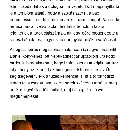
isteni csodát láttak a dologban, a vezető tiszt maga nyittatta
ki a templom ajtaját, hogy a szokás szerint a pap
bemehessen a sírhoz, és onnan is hozzon lángot. Az csoda
leírását arab nyelvű táblán felírták a templom falára,
jelentették a török császárnak, aki egy időre megengedte a
keresztyéneknek, hogy szabadon gyakorolják a vallásukat.
Az egész leírás még szóhasználatában is nagyon hasonlít
Dániel könyvéhez, ott Nebukadneccar újbabiloni uralkodó
hirdeti ki birodalmában, hogy Izráel Istenét imádják, amikor
látja, hogy az izráeli ifjak hűségesek Istenhez, és az Úr
segítségével túlélik a tüzes kemencét is. Itt a török főtiszt
ismeri fel a csodát, ami az emberek szívében történik meg,
amikor legyőzik a félelmüket, majd ő segíti a húsvét
megünneplését.