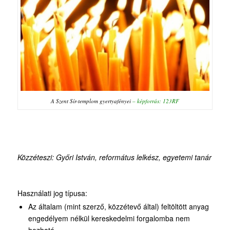
A Szent Sír-templom gyertyafényei
– képforrás: 123RF
Közzéteszi: Győri István, református lelkész, egyetemi tanár
Használati jog típusa:
Az általam (mint szerző, közzétevő által) feltöltött anyag
engedélyem nélkül kereskedelmi forgalomba nem