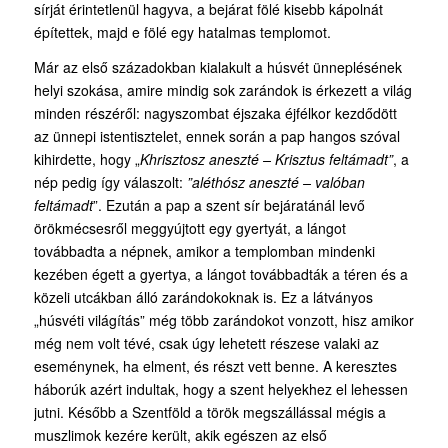
sírját érintetlenül hagyva, a bejárat fölé kisebb kápolnát
építettek, majd e fölé egy hatalmas templomot.
Már az első századokban kialakult a húsvét ünneplésének
helyi szokása, amire mindig sok zarándok is érkezett a világ
minden részéről: nagyszombat éjszaka éjfélkor kezdődött
az ünnepi istentisztelet, ennek során a pap hangos szóval
kihirdette, hogy „
Khrisztosz aneszté – Krisztus feltámadt”
, a
nép pedig így válaszolt:
”aléthósz aneszté – valóban
feltámadt
”. Ezután a pap a szent sír bejáratánál levő
örökmécsesről meggyújtott egy gyertyát, a lángot
továbbadta a népnek, amikor a templomban mindenki
kezében égett a gyertya, a lángot továbbadták a téren és a
közeli utcákban álló zarándokoknak is. Ez a látványos
„húsvéti világítás” még több zarándokot vonzott, hisz amikor
még nem volt tévé, csak úgy lehetett részese valaki az
eseménynek, ha elment, és részt vett benne. A keresztes
háborúk azért indultak, hogy a szent helyekhez el lehessen
jutni. Később a Szentföld a török megszállással mégis a
muszlimok kezére került, akik egészen az első