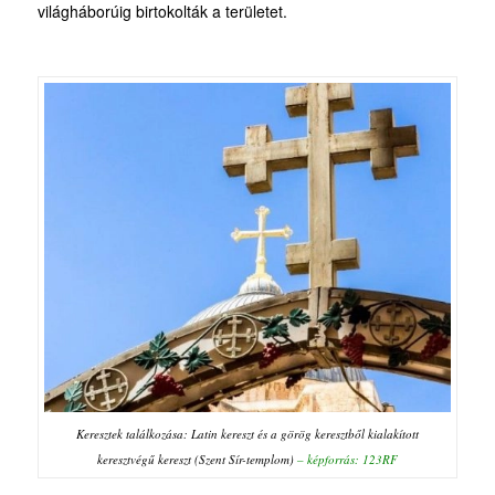
világháborúig birtokolták a területet.
Keresztek találkozása: Latin kereszt és a görög keresztből kialakított
keresztvégű kereszt (Szent Sír-templom)
– képforrás: 123RF