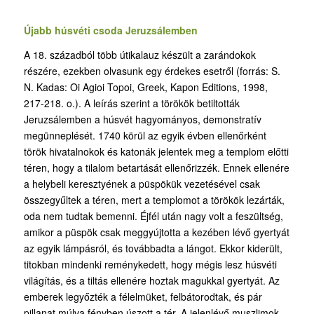
Újabb húsvéti csoda Jeruzsálemben
A 18. századból több útikalauz készült a zarándokok
részére, ezekben olvasunk egy érdekes esetről (forrás: S.
N. Kadas: Oi Agioi Topoi, Greek, Kapon Editions, 1998,
217-218. o.). A leírás szerint a törökök betiltották
Jeruzsálemben a húsvét hagyományos, demonstratív
megünneplését. 1740 körül az egyik évben ellenőrként
török hivatalnokok és katonák jelentek meg a templom előtti
téren, hogy a tilalom betartását ellenőrizzék. Ennek ellenére
a helybeli keresztyének a püspökük vezetésével csak
összegyűltek a téren, mert a templomot a törökök lezárták,
oda nem tudtak bemenni. Éjfél után nagy volt a feszültség,
amikor a püspök csak meggyújtotta a kezében lévő gyertyát
az egyik lámpásról, és továbbadta a lángot. Ekkor kiderült,
titokban mindenki reménykedett, hogy mégis lesz húsvéti
világítás, és a tiltás ellenére hoztak magukkal gyertyát. Az
emberek legyőzték a félelmüket, felbátorodtak, és pár
pillanat múlva fényben úszott a tér. A jelenlévő muszlimok