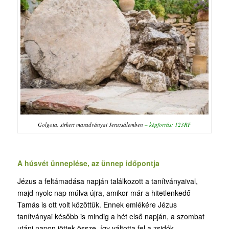
Golgota, sírkert maradványai Jeruzsálemben
– képforrás: 123RF
A húsvét ünneplése, az ünnep időpontja
Jézus a feltámadása napján találkozott a tanítványaival,
majd nyolc nap múlva újra, amikor már a hitetlenkedő
Tamás is ott volt közöttük. Ennek emlékére Jézus
tanítványai később is mindig a hét első napján, a szombat
utáni napon jöttek össze, így váltotta fel a zsidók