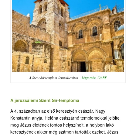
A Szent Sír-templom Jeruzsálemben
– képforrás: 123RF
A jeruzsálemi Szent Sír-temploma
A 4. században az első keresztyén császár, Nagy
Konstantin anyja, Heléna császárné templomokkal jelölte
meg Jézus életének fontos helyszíneit, a helyben lakó
keresztyének akkor még számon tartották ezeket. Jézus