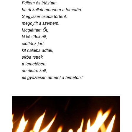
Féltem és irtóztam,
ha át kellett mennem a temetőn.
S egyszer csoda történt:
megnyílt a szemem.
Megláttam Őt,
ki köztünk élt,
előttünk járt,
kit halálba adtak,
sírba tettek
a temetőben,
de életre kelt,
és győztesen átment a temetőn.
”