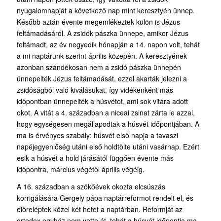
nyugalomnapját a következő nap mint keresztyén ünnep.
Később aztán évente megemlékeztek külön is Jézus
feltámadásáról. A zsidók pászka ünnepe, amikor Jézus
feltámadt, az év negyedik hónapján a 14. napon volt, tehát
a mi naptárunk szerint április közepén. A keresztyének
azonban szándékosan nem a zsidó pászka ünnepén
ünnepelték Jézus feltámadását, ezzel akarták jelezni a
zsidóságból való kiválásukat, így vidékenként más
időpontban ünnepelték a húsvétot, ami sok vitára adott
okot. A vitát a 4. században a niceai zsinat zárta le azzal,
hogy egységesen megállapodtak a húsvét időpontjában. A
ma is érvényes szabály: húsvét első napja a tavaszi
napéjegyenlőség utáni első holdtölte utáni vasárnap. Ezért
esik a húsvét a hold járásától függően évente más
időpontra, március végétől április végéig.
A 16. században a szökőévek okozta elcsúszás
korrigálására Gergely pápa naptárreformot rendelt el, és
előreléptek közel két hetet a naptárban. Reformját az
ortodox egyház nem vette át, tehát a húsvét időpontja ma