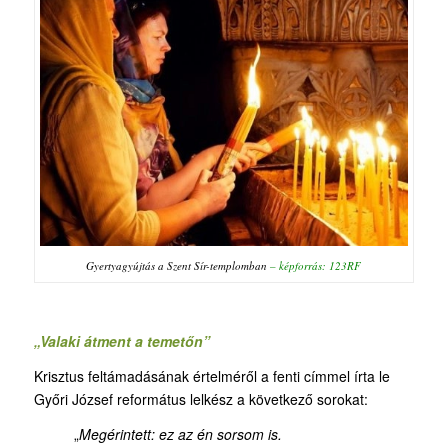
Gyertyagyújtás a Szent Sír-templomban
– képforrás: 123RF
„Valaki átment a temetőn”
Krisztus feltámadásának értelméről a fenti címmel írta le
Győri József református lelkész a következő sorokat:
„
Megérintett: ez az én sorsom is.