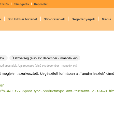
fizetés
Támogatás
Kapcsolat
p
365 bibliai történet
365-óratervek
Segédanyagok
Média
lok
Újszövetség (első év: december - második év)
vivő apostolok
,
Újszövetség (első év: december - második év)
t megjelent szerkesztett, kiegészített formában a „Tanúim lesztek” cím
os/
/?
s=A-031276&post_type=product&
type_aws=true&aws_id=1&aws_
fil