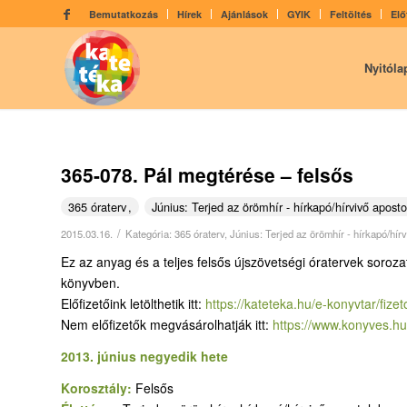
Bemutatkozás
Hírek
Ajánlások
GYIK
Feltöltés
Elő
Nyitóla
365-078. Pál megtérése – felsős
365 óraterv
Június: Terjed az örömhír - hírkapó/hírvivő aposto
/
2015.03.16.
Kategória:
365 óraterv
,
Június: Terjed az örömhír - hírkapó/hír
Ez az anyag és a teljes felsős újszövetségi óratervek soroza
könyvben.
Előfizetőink letölthetik itt:
https://kateteka.hu/e-
konyvtar/fizet
Nem előfizetők megvásárolhatják itt:
https://www.konyves.hu
2013. június negyedik hete
Korosztály:
Felsős