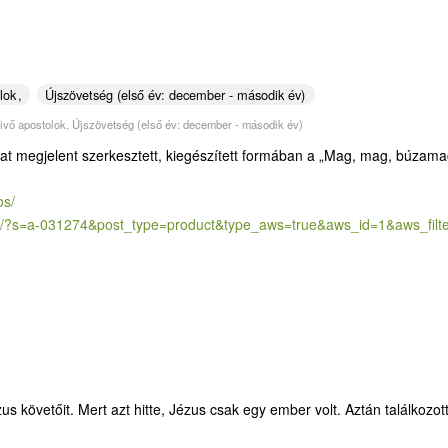
lok
Újszövetség (első év: december - második év)
vivő apostolok
,
Újszövetség (első év: december - második év)
zat megjelent szerkesztett, kiegészített formában a „Mag, mag, búzama
os/
/?
s=a-031274&post_type=product&
type_aws=true&aws_id=1&aws_
fil
us követőit. Mert azt hitte, Jézus csak egy ember volt. Aztán találkozot