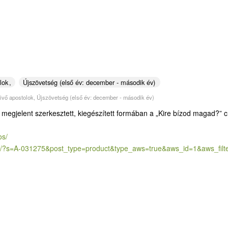
lok
Újszövetség (első év: december - második év)
vivő apostolok
,
Újszövetség (első év: december - második év)
t megjelent szerkesztett, kiegészített formában a „Kire bízod magad?” 
os/
/?
s=A-031275&post_type=product&
type_aws=true&aws_id=1&aws_
fil