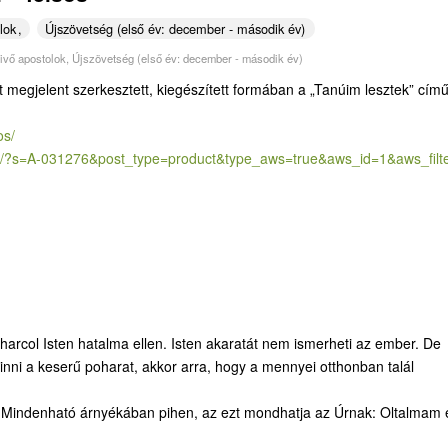
lok
Újszövetség (első év: december - második év)
vivő apostolok
,
Újszövetség (első év: december - második év)
t megjelent szerkesztett, kiegészített formában a „Tanúim lesztek” cím
os/
/?
s=A-031276&post_type=product&
type_aws=true&aws_id=1&aws_
fil
m harcol Isten hatalma ellen. Isten akaratát nem ismerheti az ember. De
inni a keserű poharat, akkor arra, hogy a mennyei otthonban talál
 a Mindenható árnyékában pihen, az ezt mondhatja az Úrnak: Oltalmam 