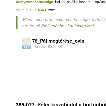
Aranymondás/kulcsige:
Kelj fel, és állj a lábadra… ApCse
365 bibliai történet:
332*
Mindezek a tartalmak, és a hozzájuk tartozó
érhető el!
Előfizetéshez kattintson ide!
78_Pál megtérése_ovis
1 fájl(ok)
150.24 KB
365-077. Péter kiszabadul a börtönből