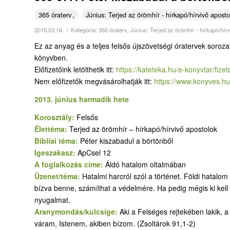
365 óraterv
Június: Terjed az örömhír - hírkapó/hírvivő aposto
/
2015.03.16.
Kategória:
365 óraterv
,
Június: Terjed az örömhír - hírkapó/hír
Ez az anyag és a teljes felsős újszövetségi óratervek soroza
könyvben.
Előfizetőink letölthetik itt:
https://kateteka.hu/e-
konyvtar/fizet
Nem előfizetők megvásárolhatják itt:
https://www.konyves.hu
2013. június harmadik hete
Korosztály:
Felsős
Élettéma:
Terjed az örömhír – hírkapó/hírvivő apostolok
Bibliai téma:
Péter kiszabadul a börtönből
Igeszakasz:
ApCsel 12
A foglalkozás címe:
Áldó hatalom oltalmában
Üzenet/téma:
Hatalmi harcról szól a történet. Földi hatalo
bízva benne, számíthat a védelmére. Ha pedig mégis ki kell 
nyugalmat.
Aranymondás/kulcsige:
Aki a Felséges rejtekében lakik,
váram, Istenem, akiben bízom. (Zsoltárok 91,1-2)