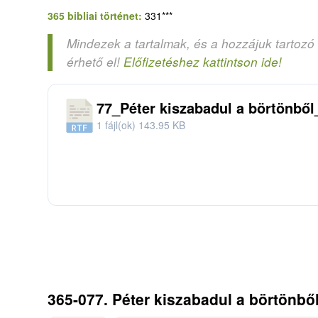
365 bibliai történet:
331***
Mindezek a tartalmak, és a hozzájuk tartozó
érhető el!
Előfizetéshez kattintson ide!
77_Péter kiszabadul a börtönből
1 fájl(ok)
143.95 KB
365-077. Péter kiszabadul a börtönből