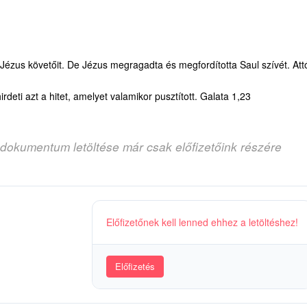
 Jézus követőit. De Jézus megragadta és megfordította Saul szívét. Att
rdeti azt a hitet, amelyet valamikor pusztított. Galata 1,23
 dokumentum letöltése már csak előfizetőink részére
Előfizetőnek kell lenned ehhez a letöltéshez!
Előfizetés