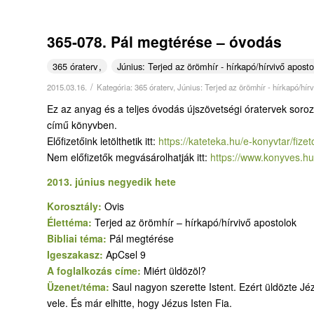
365-078. Pál megtérése – óvodás
365 óraterv
Június: Terjed az örömhír - hírkapó/hírvivő aposto
/
2015.03.16.
Kategória:
365 óraterv
,
Június: Terjed az örömhír - hírkapó/hír
Ez az anyag és a teljes óvodás újszövetségi óratervek soro
című könyvben.
Előfizetőink letölthetik itt:
https://kateteka.hu/e-
konyvtar/fizet
Nem előfizetők megvásárolhatják itt:
https://www.konyves.hu
2013. június negyedik hete
Korosztály:
Ovis
Élettéma:
Terjed az örömhír – hírkapó/hírvivő apostolok
Bibliai téma:
Pál megtérése
Igeszakasz:
ApCsel 9
A foglalkozás címe:
Miért üldözöl?
Üzenet/téma:
Saul nagyon szerette Istent. Ezért üldözte Jéz
vele. És már elhitte, hogy Jézus Isten Fia.