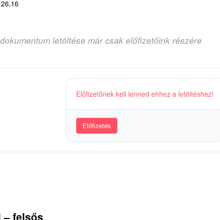
l 26,16
 dokumentum letöltése már csak előfizetőink részére
Előfizetőnek kell lenned ehhez a letöltéshez!
Előfizetés
 – felsős