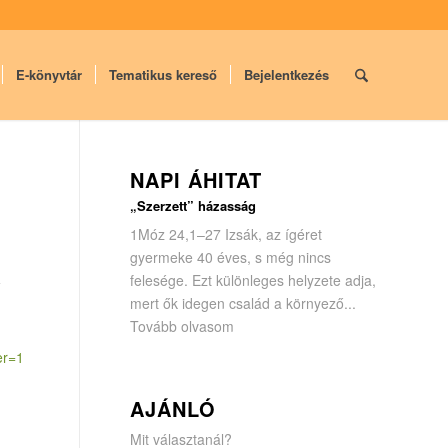
E-könyvtár
Tematikus kereső
Bejelentkezés
NAPI ÁHITAT
„Szerzett” házasság
1Móz 24,1–27 Izsák, az ígéret
gyermeke 40 éves, s még nincs
felesége. Ezt különleges helyzete adja,
ű
mert ők idegen család a környező...
Tovább olvasom
ter=1
AJÁNLÓ
Mit választanál?