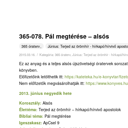
365-078. Pál megtérése – alsós
365 óraterv
Június: Terjed az örömhír - hírkapó/hírvivő aposto
/
2015.03.16.
Kategória:
365 óraterv
,
Június: Terjed az örömhír - hírkapó/hír
Ez az anyag és a teljes alsós újszövetségi óratervek soroza
könyvben.
Előfizetőink letölthetik itt:
https://kateteka.hu/e-
konyvtar/fizet
Nem előfizetők megvásárolhatják itt:
https://www.konyves.hu
2013. június negyedik hete
Korosztály:
Alsós
Élettéma:
Terjed az örömhír – hírkapó/hírvivő apostolok
Bibliai téma:
Pál megtérése
Igeszakasz:
ApCsel 9