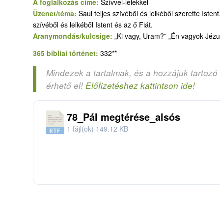
A foglalkozás címe:
Szívvel-lélekkel
Üzenet/téma:
Saul teljes szívéből és lelkéből szerette Iste
szívéből és lelkéből Istent és az ő Fiát.
Aranymondás/kulcsige:
„Ki vagy, Uram?” „Én vagyok Jézus
365 bibliai történet:
332**
Mindezek a tartalmak, és a hozzájuk tartozó
érhető el!
Előfizetéshez kattintson ide!
78_Pál megtérése_alsós
1 fájl(ok)
149.12 KB