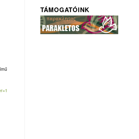
TÁMOGATÓINK
című
ter=1