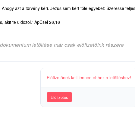
nt. Ahogy azt a törvény kéri. Jézus sem kért tőle egyebet: Szeresse telje
, akit te üldözöl.” ApCsel 26,16
 dokumentum letöltése már csak előfizetőink részére
Előfizetőnek kell lenned ehhez a letöltéshez!
Előfizetés