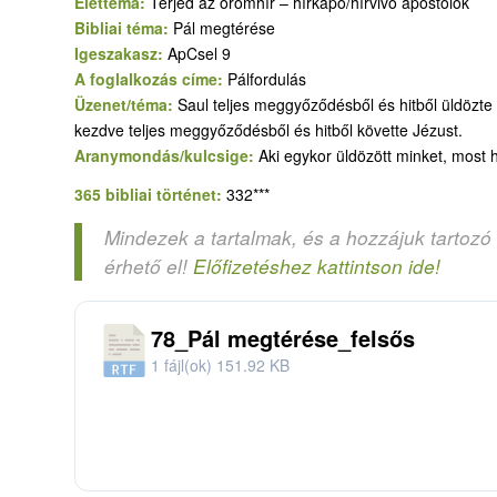
Élettéma:
Terjed az örömhír – hírkapó/hírvivő apostolok
Bibliai téma:
Pál megtérése
Igeszakasz:
ApCsel 9
A foglalkozás címe:
Pálfordulás
Üzenet/téma:
Saul teljes meggyőződésből és hitből üldözte
kezdve teljes meggyőződésből és hitből követte Jézust.
Aranymondás/kulcsige:
Aki egykor üldözött minket, most hi
365 bibliai történet:
332***
Mindezek a tartalmak, és a hozzájuk tartozó
érhető el!
Előfizetéshez kattintson ide!
78_Pál megtérése_felsős
1 fájl(ok)
151.92 KB