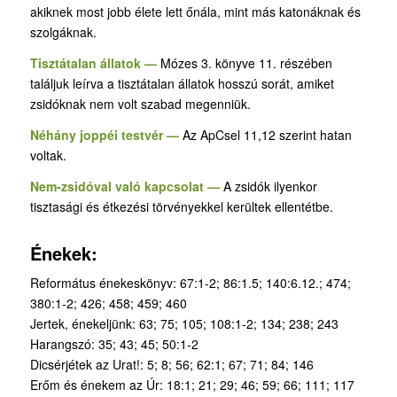
akiknek most jobb élete lett őnála, mint más katonáknak és
szolgáknak.
Tisztátalan állatok —
Mózes 3. könyve 11. részében
találjuk leírva a tisztátalan állatok hosszú sorát, amiket
zsidóknak nem volt szabad megenniük.
Néhány joppéi testvér —
Az ApCsel 11,12 szerint hatan
voltak.
Nem-zsidóval való kapcsolat —
A zsidók ilyenkor
tisztasági és étkezési törvényekkel kerültek ellentétbe.
Énekek:
Református énekeskönyv: 67:1-2; 86:1.5; 140:6.12.; 474;
380:1-2; 426; 458; 459; 460
Jertek, énekeljünk: 63; 75; 105; 108:1-2; 134; 238; 243
Harangszó: 35; 43; 45; 50:1-2
Dicsérjétek az Urat!: 5; 8; 56; 62:1; 67; 71; 84; 146
Erőm és énekem az Úr: 18:1; 21; 29; 46; 59; 66; 111; 117