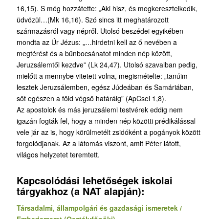
16,15). S még hozzátette: „Aki hisz, és megkeresztelkedik,
üdvözül…(Mk 16,16). Szó sincs itt meghatározott
származásról vagy népről. Utolsó beszédei egyikében
mondta az Úr Jézus: „…hirdetni kell az ő nevében a
megtérést és a bűnbocsánatot minden nép között,
Jeruzsálemtől kezdve” (Lk 24,47). Utolsó szavaiban pedig,
mielőtt a mennybe vitetett volna, megismételte: „tanúim
lesztek Jeruzsálemben, egész Júdeában és Samáriában,
sőt egészen a föld végső határáig” (ApCsel 1,8).
Az apostolok és más jeruzsálemi testvérek eddig nem
igazán fogták fel, hogy a minden nép közötti prédikálással
vele jár az is, hogy körülmetélt zsidóként a pogányok között
forgolódjanak. Az a látomás viszont, amit Péter látott,
világos helyzetet teremtett.
Kapcsolódási lehetőségek iskolai
tárgyakhoz (a NAT alapján):
Társadalmi, állampolgári és gazdasági ismeretek /