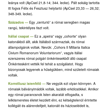
leánya volt (ApCsel 21,8-14; 344. lecke). Pált sokáig tartotta
itt fogva Félix és Fesztusz helytartó (ApCsel 23,33 — 26,32;
348-349. lecke).
Százados —
Egy „centurió” a római seregben magas
rangú, tekintélyes tiszt volt.
Itáliai csapat —
Ez a „speira” vagy „cohorte” olyan
katonákból állt, akik Itáliából származtak, és római
állampolgárok voltak. Nevük: „Cohors II Miliaria Italica
Civium Romanorum Voluntariorum”, vagyis itáliai
ezerszeres római polgári önkéntesekből álló csapat
Önkéntesként vették fel tehát a szolgálatot. Hogy
bizonyosak legyenek a hűségükben, mind született rómaiak
voltak.
Kornéliusz istenfélő —
Ne vegyük ezt olyan könnyen. A
rómaiak bálványimádók voltak, lazább erkölcsökkel. Amikor
egy római parancsnok Isten akaratát elfogadta, s
lelkiismeretes életet kezdett élni, ez kétségtelenül érintette
kollégáit és alárendeltjeit, katonáit és házicselédeit is,