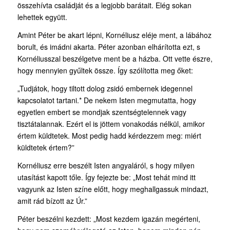
összehívta családját és a legjobb barátait. Elég sokan
lehettek együtt.
Amint Péter be akart lépni, Kornéliusz eléje ment, a lábához
borult, és imádni akarta. Péter azonban elhárította ezt, s
Kornéliusszal beszélgetve ment be a házba. Ott vette észre,
hogy mennyien gyűltek össze. Így szólította meg őket:
„Tudjátok, hogy tiltott dolog zsidó embernek idegennel
kapcsolatot tartani.* De nekem Isten megmutatta, hogy
egyetlen embert se mondjak szentségtelennek vagy
tisztátalannak. Ezért el is jöttem vonakodás nélkül, amikor
értem küldtetek. Most pedig hadd kérdezzem meg: miért
küldtetek értem?”
Kornéliusz erre beszélt Isten angyaláról, s hogy milyen
utasítást kapott tőle. Így fejezte be: „Most tehát mind itt
vagyunk az Isten színe előtt, hogy meghallgassuk mindazt,
amit rád bízott az Úr.”
Péter beszélni kezdett: „Most kezdem igazán megérteni,