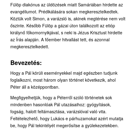
Fülöp diakónus az üldözések miatt Samáriában hirdette az
evangéliumot. Prédikálására so­kan megkeresztelkedtek.
Köztük volt Simon, a varázsló is, akinek megtérése nem volt
őszinte. Később Fülöp a gázai úton találkozott az etióp
királynő főkomornyikjával, s neki is Jézus Krisztust hirdette
az Írás alapján. A főember hitvallást tett, és azonnal
megkeresztelkedett.
Bevezetés:
Hogy a Pál körüli eseményekkel majd egészben tudjunk
foglalkozni, most három olyan történet következik, ahol
Péter áll a középpontban.
Megfigyelhetjük, hogy a Péterről szóló történetek sok
mindenben hasonlóak Pál utazásaihoz: gyógyítások,
fogság, halott feltámasztása, varázslóval való vita.
Feltételezhető, hogy Lukács e párhuzamokat azért mutatja
be, hogy Pál tekintélyét megerősítse a gyülekezetekben.