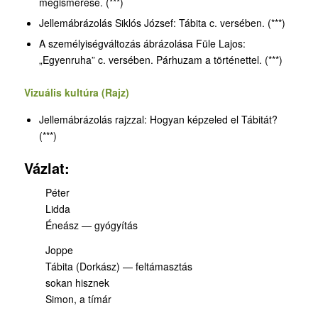
megismerése. (***)
Jellemábrázolás Siklós József: Tábita c. versében. (***)
A személyiségváltozás ábrázolása Füle Lajos:
„Egyenruha” c. versében. Párhuzam a történettel. (***)
Vizuális kultúra (Rajz)
Jellemábrázolás rajzzal: Hogyan képzeled el Tábitát?
(***)
Vázlat:
Péter
Lidda
Éneász — gyógyítás
Joppe
Tábita (Dorkász) — feltámasztás
sokan hisznek
Simon, a tímár