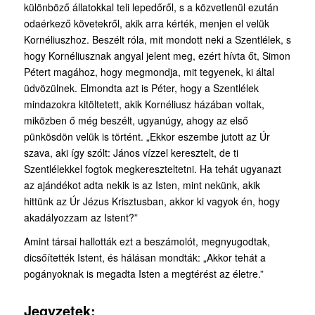
különböző állatokkal teli lepedőről, s a közvetlenül ezután
odaérkező követekről, akik arra kérték, menjen el velük
Kornéliuszhoz. Beszélt róla, mit mondott neki a Szentlélek, s
hogy Kornéliusznak angyal jelent meg, ezért hívta őt, Simon
Pétert magához, hogy megmondja, mit tegyenek, ki által
üdvözülnek. Elmondta azt is Péter, hogy a Szentlélek
mindazokra kitöltetett, akik Kornéliusz házában voltak,
miközben ő még beszélt, ugyanúgy, ahogy az első
pünkösdön velük is történt. „Ekkor eszembe jutott az Úr
szava, aki így szólt: János vízzel keresztelt, de ti
Szentlélekkel fogtok megkereszteltetni. Ha tehát ugyanazt
az ajándékot adta nekik is az Isten, mint nekünk, akik
hittünk az Úr Jézus Krisztusban, akkor ki vagyok én, hogy
akadályozzam az Istent?”
Amint társai hallották ezt a beszámolót, megnyugodtak,
dicsőítették Istent, és hálásan mondták: „Akkor tehát a
pogányoknak is megadta Isten a megtérést az életre.”
Jegyzetek: