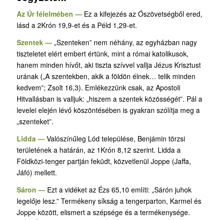
Az Úr félelmében —
Ez a kifejezés az Ószövetségből ered,
lásd a 2Krón 19,9-et és a Péld 1,29-et.
Szentek —
„Szenteken” nem néhány, az egyházban nagy
tiszteletet elért embert értünk, mint a római katolikusok,
hanem minden hívőt, aki tiszta szívvel vallja Jézus Krisztust
urának („A szentekben, akik a földön élnek… telik minden
kedvem”; Zsolt 16,3). Emlékezzünk csak, az Apostoli
Hitvallásban is valljuk: „hiszem a szentek közösségét”. Pál a
levelei elején lévő köszöntésében is gyakran szólítja meg a
„szenteket”.
Lidda —
Valószínűleg Lód települése, Benjámin törzsi
területének a határán, az 1Krón 8,12 szerint. Lidda a
Földközi-tenger partján feküdt, közvetlenül Joppe (Jaffa,
Jáfó) mellett.
Sáron —
Ezt a vidéket az Ézs 65,10 említi: „Sárón juhok
legelője lesz.” Termékeny síkság a tengerparton, Karmel és
Joppe között, elismert a szépsége és a termékenysége.