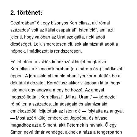
2. történet:
Cézáreában* élt egy bizonyos Kornéliusz, aki római
százados* volt az itáliai csapatnál*. Istenfélő*, ami azt
jelenti, hogy valóban az Urat szolgálta, neki adott
dicsőséget. Lelkiismeretesen élt, sok alamizsnát adott a
népnek. Imádkozott is rendszeresen.
Föltehetően a zsidók imádkozási idejét megtartva,
Kornéliusz a kilencedik órában (du. három óra) imádkozott
éppen. A jeruzsálemi templomban ilyenkor mutatták be a
délutáni áldozatot. Kornéliusz akkor világosan látta, hogy
Istennek egy angyala megy be hozzá. Az angyal
megszólította: „Kornéliusz!” „Mi az, Uram,” — kérdezte
rémülten a százados. „Imádságaid és alamizsnáid
emlékeztetőül feljutottak az Isten elé — folytatta az angyal.
— Most azért küldj embereket Joppéba, és hívasd
magadhoz azt a Simont, akit Péternek is hívnak. Ő egy
Simon nevű tímár vendége, akinek a háza a tengerparton