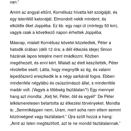
van.”
Amint az angyal eltűnt, Kornéliusz hívatta két szolgáját, és
egy istenfélő katonáját. Elmondott nekik mindent, és
elküldte őket Joppéba. Ez kb. egy napi út (mintegy 50 km),
vagyis csak a következő napon érhettek Joppéba.
Másnap, mialatt Kornéliusz követei közeledtek, Péter a
hatodik órában (déli 12 óra; a déli étkezés ideje) Simon
házának lapos tetejére ment imádkozni. Közben
megéhezett, és enni kért. Mialatt az ételt készítették, Péter
révületbe esett. Látta, hogy megnyílik az ég, és valami
lepedőszerű ereszkedik le a négy sarkánál fogva. Ebben
mindenféle négylábú és csúszómászó állat, s mindenféle
madár volt. (Vagyis a többség tisztátalan*!) Egy mennyei
hang azt mondta: „Kelj fel, Péter, öld és egyél!” De Péter
lelkiismeretesen betartotta az étkezési törvényeket. Mondta
is: „Semmiképpen nem, Uram, mert soha nem ettem semmi
közönségest vagy tisztátalant.” Újra szólt hozzá a hang:
„Amit az Isten megtisztított, azt te ne mondd tisztátalannak.”