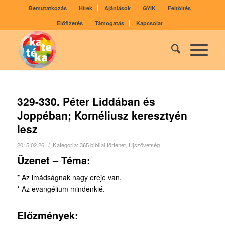
Bemutatkozás
Hírek
Ajánlások
GYIK
Feltöltés
Előfizetés
Támogatás
Kapcsolat
329-330. Péter Liddában és
Joppéban; Kornéliusz keresztyén
lesz
/
2015.02.26.
Kategória:
365 bibliai történet
,
Újszövetség
Üzenet – Téma:
* Az imádságnak nagy ereje van.
* Az evangélium mindenkié.
Előzmények: