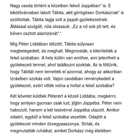
Nagy csoda történt a közelben fekvő Joppéban* is. E
kikötővárosban lakott Tábita, akit görögösen Dorkásznak* is
szólítottak. Tábita tagja volt a joppéi gyülekezetnek.
Áldással szolgált, róla olvassuk: „Ez a nő sok jót tett, és
bőven osztott alamizsnát*.”
Míg Péter Liddában időzött, Tábita súlyosan
megbetegedett, és meghalt. Megmosták, s kiterítették a
felső szobában. A hely külön van említve, ami jelentheti a
gyülekezeti termet, ahol találkozni szoktak. Az is föltűnik,
hogy Tábitát nem temették el azonnal, ahogy az akko­riban
Izráelben szokás volt. Vajon csodában reménykedett a
gyülekezet, ezért vitték volna a holtat a felső szobába?
Két követet küldtek Péterért a közeli Liddába, megkérni,
hogy amilyen gyorsan csak tud, jöjjön Joppéba. Péter nem
habozott, hanem a két testvérrel Joppéba utazott. Amikor
odaért, egyből a felső szobába vezették. Odajött a
gyülekezet minden özvegyasszonya. Sírtak, és
megmutatták ruháikat, amiket Dorkász még életében