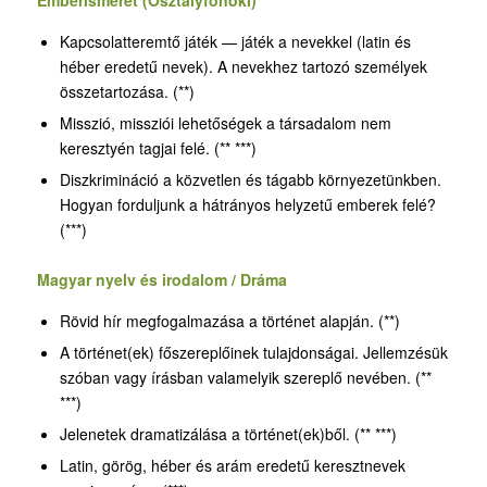
Emberismeret (Osztályfőnöki)
Kapcsolatteremtő játék — játék a nevekkel (latin és
héber eredetű nevek). A nevekhez tartozó személyek
összetartozása. (**)
Misszió, missziói lehetőségek a társadalom nem
keresztyén tagjai felé. (** ***)
Diszkrimináció a közvetlen és tágabb környezetünkben.
Hogyan forduljunk a hátrányos helyzetű emberek felé?
(***)
Magyar nyelv és irodalom / Dráma
Rövid hír megfogalmazása a történet alapján. (**)
A történet(ek) főszereplőinek tulajdonságai. Jellemzésük
szóban vagy írásban valamelyik szereplő nevében. (**
***)
Jelenetek dramatizálása a történet(ek)ből. (** ***)
Latin, görög, héber és arám eredetű keresztnevek