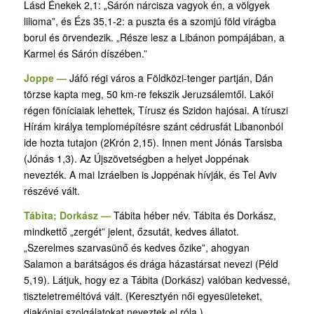
Lásd Énekek 2,1: „Sárón nárcisza vagyok én, a völgyek
lilioma”, és Ézs 35,1-2: a puszta és a szomjú föld virágba
borul és örvendezik. „Része lesz a Libánon pompájában, a
Karmel és Sárón díszében.”
Joppe —
Jáfó régi város a Földközi-tenger partján, Dán
törzse kapta meg, 50 km-re fekszik Jeruzsálemtől. Lakói
régen föníciaiak lehettek, Tírusz és Szidon hajósai. A tíruszi
Hírám királya templomépítésre szánt cédrusfát Libanonból
ide hozta tutajon (2Krón 2,15). Innen ment Jónás Tarsisba
(Jónás 1,3). Az Újszövetségben a helyet Joppénak
nevezték. A mai Izráelben is Joppénak hívják, és Tel Aviv
részévé vált.
Tábita; Dorkász —
Tábita héber név. Tábita és Dorkász,
mindkettő „zergét” jelent, őzsutát, kedves állatot.
„Szerelmes szarvasünő és kedves őzike”, ahogyan
Salamon a barátságos és drága házastársat nevezi (Péld
5,19). Látjuk, hogy ez a Tábita (Dorkász) valóban kedvessé,
tiszteletreméltóvá vált. (Keresztyén női egyesületeket,
diakóniai szolgálatokat neveztek el róla.)