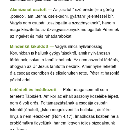
Alamizsnát osztott —
Az „osztott” szó eredetije a görög
„poieoo”, ami „tenni, cselekedni, gyártani” jelentéssel bír.
Vagyis nem csupán „osztogatta a szegényeknek”, hanem
maga készítette: az özvegyasszonyok mutogatták Péternek
az ingeket és más ruhadarabokat.
Mindenkit kiküldött —
Vagyis nincs nyilvánosság.
Korunkban is hallunk gyógyításokról, amik nyilvánosan
történnek; sokan a tanúi lehetnek. Ez nem aszerint történik,
ahogyan az Úr Jézus tanította nekünk. Amennyire lehetett,
ő a csodáit csöndben és elkülönülten tette. Péter itt hasonló
példát adott.
Letérdelt és imádkozott —
Péter maga semmit sem
tehetett Tábitáért. Amikor az elhalt asszony közelébe lépett,
nem ő volt erős. Feltámasztásának a csodája csupán
Istentől jöhetett, „Isten megeleveníti a holtakat, és létre
hívja a nem létezőket” (Róm 4,17). Imádkozás közben ne a
problémákra figyeljünk, hanem legyen teljes bizodalmunk
az Úrban.