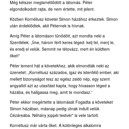
Még kétszer megismétlődött a látomás. Péter
elgondolkodott rajta, de nem értette, mit je­lent.
Közben Kornéliusz követei Simon házához érkeztek. Simon
után érdeklődtek, akit Péternek is hívnak.
Amíg Péter a látomáson tűnődött, azt mondta neki a
Szentlélek: „Íme, három férfi keres téged: kelj fel, menj le,
és eredj el velük. Semmit ne tétovázz, mert én küldtem
őket!”
Péter lement hát a követekhez, akik elmondták neki az
üzenetet: „Kornéliusz százados, igaz és istenfélő ember, aki
mellett bizonyságot tesz az egész zsidó nép, egy szent
angyaltól azt az utasítást kapta, hogy hívasson téged a
házába, és hallgassa meg, amit te mondasz.”
Péter ekkor megértette a látomását Fogadta a követeket
Simon házában, másnap pedig útnak indult velük
Cézáreába. Néhány joppéi testvér* is vele tartott.
Kornéliusz már várta őket. A különleges alkalomra