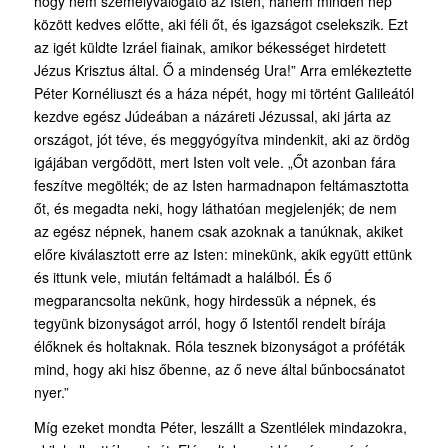
hogy nem személyválogató az Isten, hanem minden nép
között kedves előtte, aki féli őt, és igazságot cselekszik. Ezt
az igét küldte Izráel fiainak, amikor békességet hirdetett
Jézus Krisztus által. Ő a mindenség Ura!” Arra emlékeztette
Péter Kornéliuszt és a háza népét, hogy mi történt Galileától
kezdve egész Júdeában a názáreti Jézussal, aki járta az
országot, jót téve, és meggyógyítva mindenkit, aki az ördög
igájában vergődött, mert Isten volt vele. „Őt azonban fára
feszítve megölték; de az Isten harmadnapon feltámasztotta
őt, és megadta neki, hogy láthatóan megjelenjék; de nem
az egész népnek, hanem csak azoknak a tanúknak, akiket
előre kiválasztott erre az Isten: minekünk, akik együtt ettünk
és ittunk vele, miután feltámadt a halálból. És ő
megparancsolta nekünk, hogy hirdessük a népnek, és
tegyünk bizonyságot arról, hogy ő Istentől rendelt bírája
élőknek és holtaknak. Róla tesznek bizonyságot a próféták
mind, hogy aki hisz őbenne, az ő neve által bűnbocsánatot
nyer.”
Míg ezeket mondta Péter, leszállt a Szentlélek mindazokra,