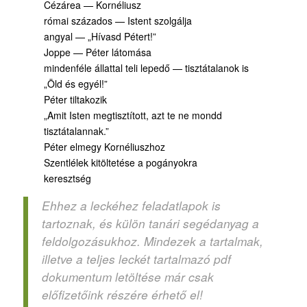
Cézárea — Kornéliusz
római százados — Istent szolgálja
angyal — „Hívasd Pétert!”
Joppe — Péter látomása
mindenféle állattal teli lepedő — tisztátalanok is
„Öld és egyél!”
Péter tiltakozik
„Amit Isten megtisztított, azt te ne mondd
tisztátalannak.”
Péter elmegy Kornéliuszhoz
Szentlélek kitöltetése a pogányokra
keresztség
Ehhez a leckéhez feladatlapok is
tartoznak, és külön tanári segédanyag a
feldolgozásukhoz. Mindezek a tartalmak,
illetve a teljes leckét tartalmazó pdf
dokumentum letöltése már csak
előfizetőink részére érhető el!