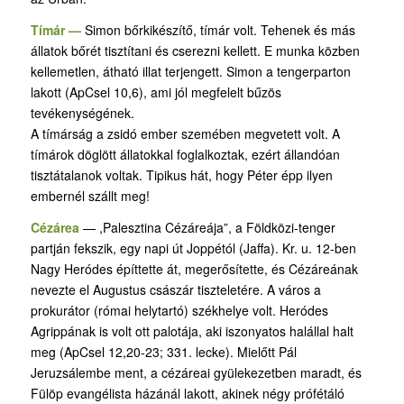
Tímár —
Simon bőrkikészítő, tímár volt. Tehenek és más
állatok bőrét tisztítani és cserezni kellett. E munka közben
kellemetlen, átható illat terjengett. Simon a tengerparton
lakott (ApCsel 10,6), ami jól megfelelt bűzös
tevékenységének.
A tímárság a zsidó ember szemében megvetett volt. A
tímárok döglött állatokkal foglal­koztak, ezért állandóan
tisztátalanok voltak. Tipikus hát, hogy Péter épp ilyen
embernél szállt meg!
Cézárea
— ,Palesztina Cézáreája”, a Földközi-tenger
partján fekszik, egy napi út Joppétól (Jaffa). Kr. u. 12-ben
Nagy Heródes építtette át, megerősítette, és Cézáreának
nevezte el Augustus császár tiszteletére. A város a
prokurátor (római helytartó) székhelye volt. He­ródes
Agrippának is volt ott palotája, aki iszonyatos halállal halt
meg (ApCsel 12,20-23; 331. lecke). Mielőtt Pál
Jeruzsálembe ment, a cézáreai gyülekezetben maradt, és
Fülöp evangélista házánál lakott, akinek négy prófétáló