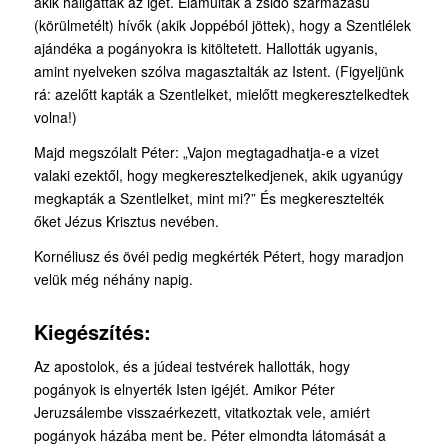
akik hallgatták az igét. Elámultak a zsidó származású
(körülmetélt) hívők (akik Joppéból jöttek), hogy a Szentlélek
ajándéka a pogányokra is kitöltetett. Hallották ugyanis,
amint nyelveken szólva magasztalták az Istent. (Figyeljünk
rá: azelőtt kapták a Szentlelket, mielőtt megkeresztelkedtek
volna!)
Majd megszólalt Péter: „Vajon megtagadhatja-e a vizet
valaki ezektől, hogy megkeresz­telkedjenek, akik ugyanúgy
megkapták a Szentlelket, mint mi?” És megkeresztelték
őket Jézus Krisztus nevében.
Kornéliusz és övéi pedig megkérték Pétert, hogy maradjon
velük még néhány napig.
Kiegészítés:
Az apostolok, és a júdeai testvérek hallották, hogy
pogányok is elnyerték Isten igéjét. Ami­kor Péter
Jeruzsálembe visszaérkezett, vitatkoztak vele, amiért
pogányok házába ment be. Pé­ter elmondta látomását a