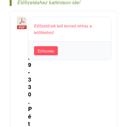
Előfizetéshez kattintson ide!
3
Előfizetőnek kell lenned ehhez a
6
letöltéshez!
5
/
3
Előfizetés
2
9
-
3
3
0
.
P
é
t