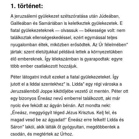
1. történet:
A jeruzsálemi gyülekezet szétszóratása után Júdeában,
Galileában és Samáriában is kelet­keztek gyülekezetek. E
fiatal gyülekezeteknek — olvassuk — békessége volt: nem
találkoztak ellenségeskedéssel, ezért egymással teljes
nyugalomban éltek, miközben erősödtek. Az Úr félelmében*
jártak: szent életútjukkal példává lettek a környezetükben
élő embereknek. Így lélekszámban is gyarapodtak: egyre
több ember csatlakozott hozzájuk.
Péter látogatni indult ezeket a fiatal gyülekezeteket. Így
jutott el a liddai szentekhez* is. Lidda* egy régi városka a
Jeruzsálemből Joppe kikötőjébe vezető út mentén. Péter ott
egy bizonyos Éneász nevű emberrel találkozott, aki már
nyolc éve feküdt az ágyán bénán. Azt mondta neki:
„Éneász, meggyógyít téged Jézus Krisztus. Kelj fel, és
magad vesd be az ágyadat!” Éneász erre felkelt! Lidda és
Sáron* lakói, akik látták őt gyógyultan, megdöbbentek a
csodán, és megtértek az Úrhoz.