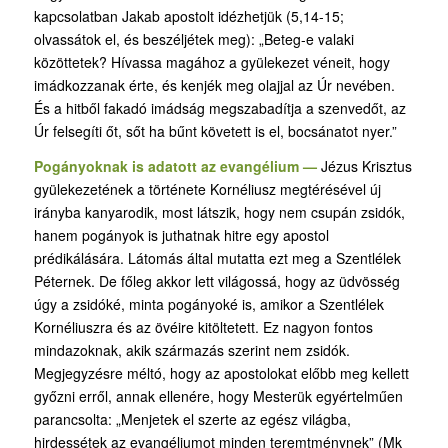
kapcsolatban Jakab apostolt idézhetjük (5,14-15;
olvassátok el, és beszéljétek meg): „Beteg-e valaki
közöttetek? Hívassa magához a gyülekezet véneit, hogy
imádkozzanak érte, és kenjék meg olajjal az Úr nevében.
És a hitből fakadó imádság megszabadítja a szenvedőt, az
Úr felsegíti őt, sőt ha bűnt követett is el, bocsánatot nyer.”
Pogányoknak is adatott az evangélium —
Jézus Krisztus
gyülekezetének a története Kornéliusz megtérésével új
irányba kanyarodik, most látszik, hogy nem csupán zsidók,
hanem pogányok is juthatnak hitre egy apostol
prédikálására. Látomás által mutatta ezt meg a Szentlélek
Péternek. De főleg akkor lett világossá, hogy az üdvösség
úgy a zsidóké, minta pogányoké is, amikor a Szentlélek
Kornéliuszra és az övéire kitöltetett. Ez nagyon fontos
mindazoknak, akik származás szerint nem zsidók.
Megjegyzésre méltó, hogy az apostolokat előbb meg kellett
győzni erről, annak ellenére, hogy Mesterük egyértelműen
parancsolta: „Menjetek el szerte az egész világba,
hirdessétek az evangéliumot minden teremtménynek” (Mk