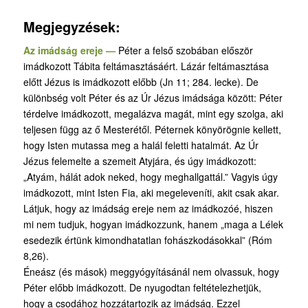
Megjegyzések:
Az imádság ereje —
Péter a felső szobában először
imádkozott Tábita feltámasztásáért. Lázár feltámasztása
előtt Jézus is imádkozott előbb (Jn 11; 284. lecke). De
különbség volt Péter és az Úr Jézus imádsága között: Péter
térdelve imádkozott, megalázva magát, mint egy szolga, aki
teljesen függ az ő Mesterétől. Péternek könyörögnie kellett,
hogy Isten mutassa meg a halál feletti hatalmát. Az Úr
Jézus felemelte a szemeit Atyjára, és úgy imádkozott:
„Atyám, hálát adok neked, hogy meghallgattál.” Vagyis úgy
imádkozott, mint Isten Fia, aki megeleveníti, akit csak akar.
Látjuk, hogy az imádság ereje nem az imádkozóé, hiszen
mi nem tudjuk, hogyan imádkozzunk, hanem „maga a Lélek
esedezik értünk kimondhatatlan fohászkodásokkal” (Róm
8,26).
Éneász (és mások) meggyógyításánál nem olvassuk, hogy
Péter előbb imádkozott. De nyugodtan feltételezhetjük,
hogy a csodához hozzátartozik az imádság. Ezzel