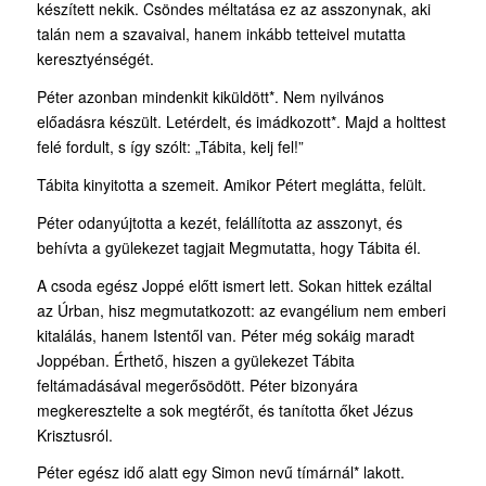
készített nekik. Csöndes méltatása ez az asszonynak, aki
talán nem a szavaival, hanem inkább tetteivel mutatta
keresztyénségét.
Péter azonban mindenkit kiküldött*. Nem nyilvános
előadásra készült. Letérdelt, és imád­kozott*. Majd a holttest
felé fordult, s így szólt: „Tábita, kelj fel!”
Tábita kinyitotta a szemeit. Amikor Pétert meglátta, felült.
Péter odanyújtotta a kezét, felállította az asszonyt, és
behívta a gyülekezet tagjait Megmutatta, hogy Tábita él.
A csoda egész Joppé előtt ismert lett. Sokan hittek ezáltal
az Úrban, hisz megmutatkozott: az evangélium nem emberi
kitalálás, hanem Istentől van. Péter még sokáig maradt
Joppéban. Érthető, hiszen a gyülekezet Tábita
feltámadásával megerősödött. Péter bizonyára
megkeresztelte a sok megtérőt, és tanította őket Jézus
Krisztusról.
Péter egész idő alatt egy Simon nevű tímárnál* lakott.