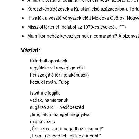
Keresztyénüldözések a Kr. utáni első századokban. Tertu
Hitvallók a vésztörvényszék előtt Moldova György: Negyv
Missziói történet Indiából az 1970-es évekből. (***)
Ma mikor nehéz keresztyénnek megmaradni? A bizonyságtét
Vázlat:
túlterhelt apostolok
a gyülekezet anyagi gondjai
hét szolgáló férfi (diakónusok)
köztük István, Fülöp
Istvánt elfogják
vádak, hamis tanúk
sugárzó arc — védőbeszéd
„Íme, látom az eget megnyílva”
megkövezés
„Úr Jézus, vedd magadhoz lelkemet!”
„Uram, ne ródd fel nekik ezt a bűnt.”