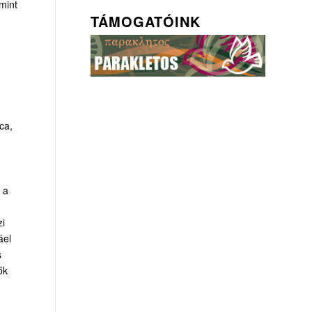
amint
TÁMOGATÓINK
ca,
 a
zi
áel
s
ők