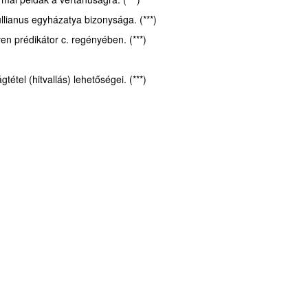
llianus egyházatya bizonysága. (***)
en prédikátor c. regényében. (***)
el (hitvallás) lehetőségei. (***)