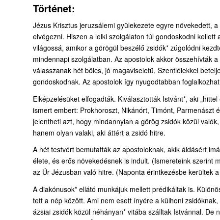
Történet:
Jézus Krisztus jeruzsálemi gyülekezete egyre növekedett, a
elvégezni. Hiszen a lelki szolgálaton túl gondoskodni kellett a
világossá, amikor a görögül beszélő zsidók* zúgolódni kezdte
mindennapi szolgálatban. Az apostolok akkor összehívták a 
válasszanak hét bölcs, jó magaviseletű, Szentlélekkel betelje
gondoskodnak. Az apostolok így nyugodtabban foglalkozhatn
Elképzelésüket elfogadták. Kiválasztották Istvánt*, aki „hitte
ismert embert: Prokhoroszt, Nikánórt, Timónt, Parmenászt és
jelentheti azt, hogy mindannyian a görög zsidók közül valók,
hanem olyan valaki, aki áttért a zsidó hitre.
A hét testvért bemutatták az apostoloknak, akik áldásért imá
élete, és erős növekedésnek is indult. (Ismereteink szerint m
az Úr Jézusban való hitre. (Naponta érintkezésbe kerültek a
A diakónusok* ellátó munkájuk mellett prédikáltak is. Különöse
tett a nép között. Ami nem esett ínyére a külhoni zsidóknak, a
ázsiai zsidók közül néhányan* vitába szálltak Istvánnal. De n