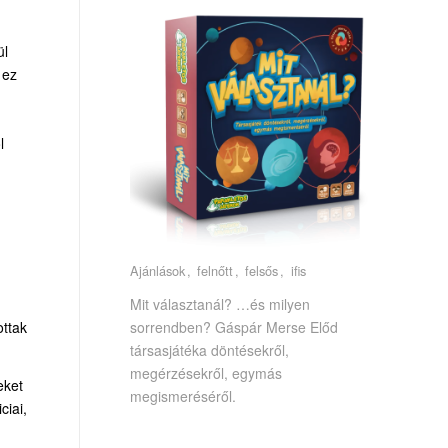
ül
 ez
l
Ajánlások
felnőtt
felsős
ifis
Mit választanál? …és milyen
sorrendben? Gáspár Merse Előd
ottak
társasjátéka döntésekről,
megérzésekről, egymás
eket
megismeréséről.
ciai,