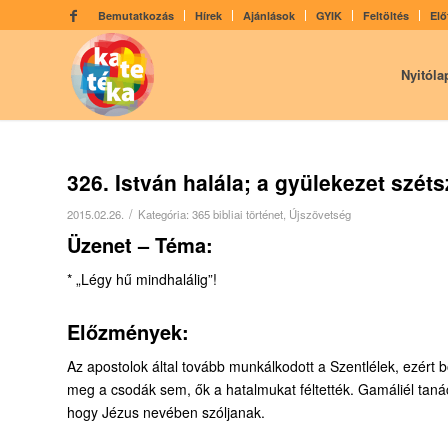
Bemutatkozás
Hírek
Ajánlások
GYIK
Feltöltés
Elő
Nyitóla
326. István halála; a gyülekezet szét
/
2015.02.26.
Kategória:
365 bibliai történet
,
Újszövetség
Üzenet – Téma:
* „Légy hű mindhalálig”!
Előzmények:
Az apostolok által tovább munkálkodott a Szentlélek, ezért 
meg a csodák sem, ők a hatalmukat féltették. Gamáliél taná
hogy Jézus nevében szóljanak.