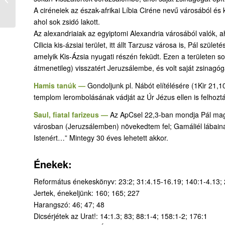
A ciréneiek az észak-afrikai Líbia Ciréne nevű városából és 
börtönből
ahol sok zsidó lakott.
Az alexandriaiak az egyiptomi Alexandria városából valók, ah
Cilicia kis-ázsiai terület, itt állt Tarzusz városa is, Pál szü
amelyik Kis-Ázsia nyugati részén feküdt. Ezen a területen sok 
átmenetileg) visszatért Jeruzsálembe, és volt saját zsinagógá
Hamis tanúk —
Gondoljunk pl. Nábót elítélésére (1Kir 21,1
templom lerombolásának vádját az Úr Jézus ellen is felhozt
Saul, fiatal farizeus —
Az ApCsel 22,3-ban mondja Pál magá
városban (Jeruzsálemben) növekedtem fel; Gamáliél lábainá
Istenért…” Mintegy 30 éves lehetett akkor.
Énekek:
Református énekeskönyv: 23:2; 31:4.15-16.19; 140:1-4.13; 
Jertek, énekeljünk: 160; 165; 227
Harangszó: 46; 47; 48
Dicsérjétek az Urat!: 14:1.3; 83; 88:1-4; 158:1-2; 176:1