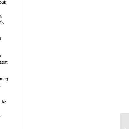
épük
ög
t).
t
n
atott
k meg
:
. Az
.