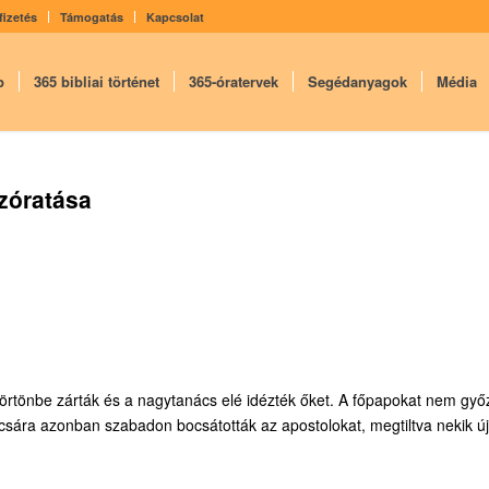
fizetés
Támogatás
Kapcsolat
p
365 bibliai történet
365-óratervek
Segédanyagok
Média
szóratása
börtönbe zárták és a nagytanács elé idézték őket. A főpapokat nem győ
csára azonban szabadon bocsátották az apostolokat, megtiltva nekik új