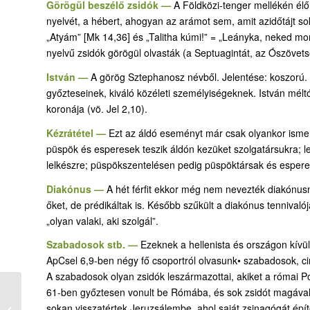
Görögül beszélő zsidók —
A Földközi-tenger mellékén élő
nyelvét, a hébert, ahogyan az arámot sem, amit azidőtájt so
„Atyám” [Mk 14,36] és „Talitha kúmi!” = „Leányka, neked mo
nyelvű zsidók görögül olvasták (a Septuagintát, az Ószövetsé
István —
A görög Sztephanosz névből. Jelentése: koszorú. 
győzteseinek, kiváló közéleti személyiségeknek. István mélt
koronája (vö. Jel 2,10).
Kézrátétel —
Ezt az áldó eseményt már csak olyankor ismer
püspök és esperesek teszik áldón kezüket szolgatársukra; l
lelkészre; püspökszentelésen pedig püspöktársak és esperese
Diakónus —
A hét férfit ekkor még nem nevezték diakónusn
őket, de prédikáltak is. Később szűkült a diakónus tennivaló
„olyan valaki, aki szolgál”.
Szabadosok stb. —
Ezeknek a hellenista és országon kívül
ApCsel 6,9-ben négy fő csoportról olvasunk• szabadosok, ciré
A szabadosok olyan zsidók leszármazottai, akiket a római Pom
61-ben győztesen vonult be Rómába, és sok zsidót magával v
325. Az apostolok
sokan visszatértek Jeruzsálembe, ahol saját zsinagógát épít
kiszabadulnak a