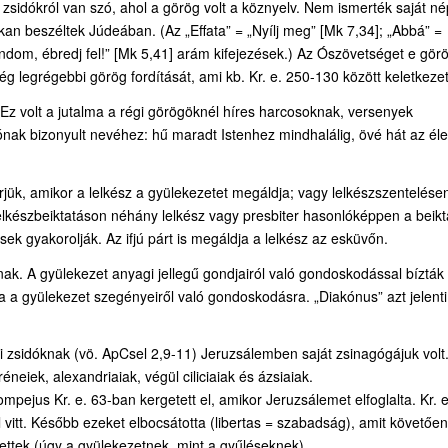
 zsidókról van szó, ahol a görög volt a köznyelv. Nem ismerték saját n
kan beszéltek Júdeában. (Az „Effata” = „Nyílj meg” [Mk 7,34]; „Abbá” =
ndom, ébredj fel!” [Mk 5,41] arám kifejezések.) Az Ószövetséget e gör
g legrégebbi görög fordítását, ami kb. Kr. e. 250-130 között keletkezet
Ez volt a jutalma a régi görögöknél híres harcosoknak, versenyek
ónak bizonyult nevéhez: hű maradt Istenhez mindhalálig, övé hát az éle
jük, amikor a lelkész a gyülekezetet megáldja; vagy lelkészszentelése
elkészbeiktatáson néhány lelkész vagy presbiter hasonlóképpen a beikt
k gyakorolják. Az ifjú párt is megáldja a lelkész az esküvőn.
ak. A gyülekezet anyagi jellegű gondjairól való gondoskodással bíztá
ja a gyülekezet szegényeiről való gondoskodásra. „Diakónus” azt jelenti
i zsidóknak (vö. ApCsel 2,9-11) Jeruzsálemben saját zsinagógájuk volt
neiek, alexandriaiak, végül ciliciaiak és ázsiaiak.
pejus Kr. e. 63-ban kergetett el, amikor Jeruzsálemet elfoglalta. Kr. e
itt. Később ezeket elbocsátotta (libertas = szabadság), amit követően
ettek (úgy a gyülekezetnek, mint a gyűléseknek).