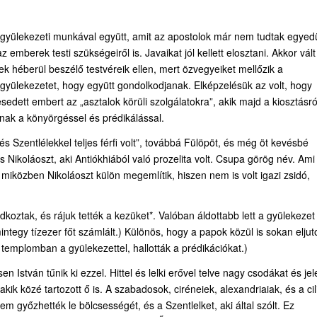
 gyülekezeti munkával együtt, amit az apostolok már nem tudtak egyed
z emberek testi szükségeiről is. Javaikat jól kellett elosztani. Akkor vált
k héberül beszélő testvéreik ellen, mert özvegyeiket mellőzik a
gyülekezetet, hogy együtt gondolkodjanak. Elképzelésük az volt, hogy
sedett embert az „asztalok körüli szolgálatokra”, akik majd a kiosztásró
ak a könyörgéssel és prédikálással.
l és Szentlélekkel teljes férfi volt”, továbbá Fülöpöt, és még öt kevésbé
 Nikoláoszt, aki Antiókhiából való prozelita volt. Csupa görög név. Ami
 miközben Nikoláoszt külön megemlítik, hiszen nem is volt igazi zsidó,
dkoztak, és rájuk tették a kezüket*. Valóban áldottabb lett a gyülekezet
integy tízezer főt számlált.) Különös, hogy a papok közül is sokan eljut
 templomban a gyülekezettel, hallották a prédikációkat.)
n István tűnik ki ezzel. Hittel és lelki erővel telve nagy csodákat és jel
kik közé tartozott ő is. A szabadosok, ciréneiek, alexandriaiak, és a cili
em győzhették le bölcsességét, és a Szentlelket, aki által szólt. Ez