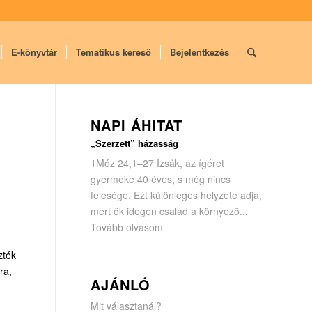
E-könyvtár
Tematikus kereső
Bejelentkezés
NAPI ÁHITAT
„Szerzett” házasság
1Móz 24,1–27 Izsák, az ígéret
gyermeke 40 éves, s még nincs
felesége. Ezt különleges helyzete adja,
mert ők idegen család a környező...
Tovább olvasom
zték
ra,
AJÁNLÓ
Mit választanál?