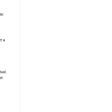
ta:
i
zt a
ével.
et.