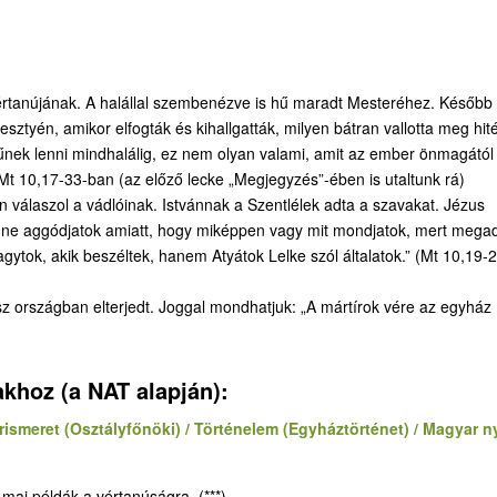
vértanújának. A halállal szembenézve is hű maradt Mesteréhez. Később
ztyén, amikor elfogták és kihallgatták, milyen bátran vallotta meg hité
 Hűnek lenni mindhalálig, ez nem olyan valami, amit az ember önmagától
a Mt 10,17-33-ban (az előző lecke „Megjegyzés”-ében is utaltunk rá)
 válaszol a vádlóinak. Istvánnak a Szentlélek adta a szavakat. Jézus
, ne aggódjatok amiatt, hogy miképpen vagy mit mondjatok, mert megad
ytok, akik beszéltek, hanem Atyátok Lelke szól általatok.” (Mt 10,19-
sz országban elterjedt. Joggal mondhatjuk: „A mártírok vére az egyház
akhoz (a NAT alapján):
rismeret (Osztályfőnöki) / Történelem (Egyháztörténet) / Magyar n
 mai példák a vértanúságra. (***)