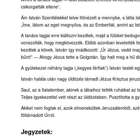
csikorgatták ellene”.
Ám István Szentlélekkel telve fölnézett a mennybe, s látta Is
„Íme, látom az eget megnyílva, és az Emberfiát, amint az Isten
A tanács tagjai erre kiáltozni kezdtek, majd a fülüket bedug
vonszolták, hogy megkövezzék. Előbb azonban levetették fels
kezdtek a kövek. István így imádkozott: „Úr Jézus, vedd magad
bűnt!” — Ahogy Jézus tette a Golgotán. Így halt meg a hű d
A gyülekezet néhány tagja („kegyes férfiak”) István testét egy 
István halála után nagy üldözés támadt Jézus Krisztus jeruz
Saul, az a fiatalember, akinek a lábaihoz tették ruháikat az I
Teljes igyekezettel vett részt az üldözésben. Pusztította a gy
Akiket nem fogtak el, azok elmenekültek Jeruzsálemből, szé
föltámadott Úrról.
Jegyzetek: