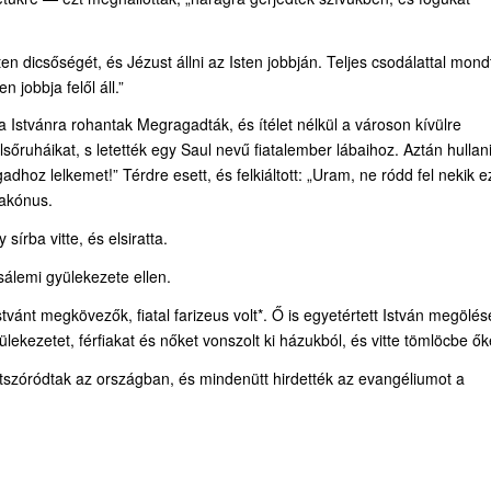
ten dicsőségét, és Jézust állni az Isten jobbján. Teljes csodálattal mond
 jobbja felől áll.”
va Istvánra rohantak Megragadták, és ítélet nélkül a városon kívülre
őruháikat, s letették egy Saul nevű fiatalember lábaihoz. Aztán hullan
hoz lelkemet!” Térdre esett, és felkiáltott: „Uram, ne ródd fel nekik e
iakónus.
sírba vitte, és elsiratta.
sálemi gyülekezete ellen.
stvánt megkövezők, fiatal farizeus volt*. Ő is egyetértett István megölés
ülekezetet, férfiakat és nőket vonszolt ki házukból, és vitte tömlöcbe ők
tszóródtak az országban, és mindenütt hirdették az evangé­liumot a