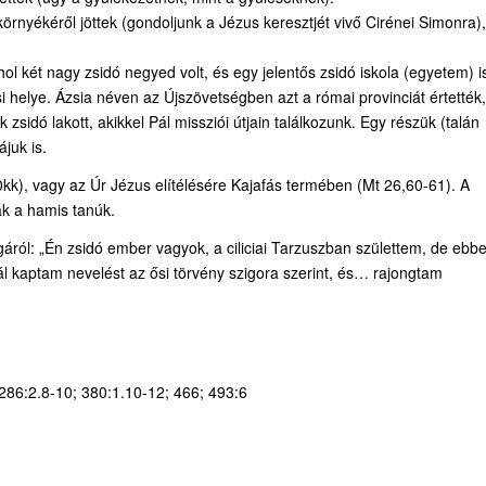
környékéről jöttek (gondoljunk a Jézus keresztjét vivő Cirénei Simonra),
ol két nagy zsidó negyed volt, és egy jelentős zsidó iskola (egyetem) i
letési helye. Ázsia néven az Újszövetségben azt a római provinciát értették,
zsidó lakott, akikkel Pál missziói útjain találkozunk. Egy részük (talán
juk is.
0kk), vagy az Úr Jézus elítélésére Kajafás termében (Mt 26,60-61). A
ák a hamis tanúk.
ról: „Én zsidó ember vagyok, a ciliciai Tarzuszban születtem, de ebb
l kaptam nevelést az ősi törvény szigora szerint, és… rajongtam
286:2.8-10; 380:1.10-12; 466; 493:6