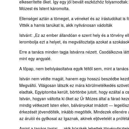
elkeserítette őket. Így egy jól bevált eszközhöz folyamodtak:
Mózest és Istent káromolta.
Ellenségei aztán a tömeget, a véneket és az írástudókat is fö
Vitték a hamis tanúkat is, akik nyilvánosan vádolták
Istvánt: „Ez az ember állandóan e szent hely és a törvény el
lerombolja ezt a helyet, és megváltoztatja azokat a szokáso
Erre a tanács minden tagja Istvánra nézett. Csodálkozva lát
mint egy angyalé.
A főpap, nem befolyásoltatva egyik féltől sem, mint a tanác
István nem védte magát, hanem egy hosszú beszédbe kezdett
Megváltó. Világosan látszik ez mára körülmetélkedés szövetsé
eladtak, Egyiptomba került, börtönbe jutott, hogy ezáltal a 
István, hogyan váltotta ki őket az Úr Mózes által a fáraó ke
mindig vétkezett Isten ellen, bálványokat imádott — legelősz
érkezését jövendölték, inkább megölték. Mindezek ellenére 
az árulói és gyilkosai az Igaznak, akinek eljövetelét a prófé
Amint a tanács tagjai — akik büszkék lehettek törvénytiszte