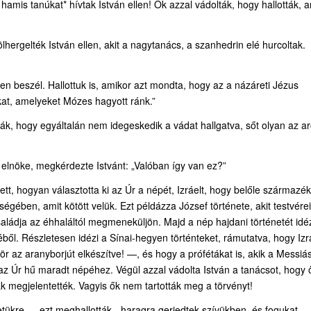
 hamis tanúkat* hívtak István ellen! Ők azzal vádolták, hogy hallották, 
lhergelték István ellen, akit a nagytanács, a szanhedrin elé hurcoltak.
len beszél. Hallottuk is, amikor azt mondta, hogy az a názáreti Jézus
kat, amelyeket Mózes hagyott ránk.”
ták, hogy egyáltalán nem idegeskedik a vádat hallgatva, sőt olyan az ar
s elnöke, megkérdezte Istvánt: „Valóban így van ez?”
, hogyan választotta ki az Úr a népét, Izráelt, hogy belőle származék
gében, amit kötött velük. Ezt példázza József története, akit testvérei
családja az éhhaláltól megmeneküljön. Majd a nép hajdani történetét idé
zéből. Részletesen idézi a Sínai-hegyen történteket, rámutatva, hogy Izr
ör az aranyborjút elkészítve! —, és hogy a prófétákat is, akik a Messiá
az Úr hű maradt népéhez. Végül azzal vádolta István a tanácsot, hogy 
ták megjelentették. Vagyis ők nem tartották meg a törvényt!
letükre — ezt meghallották, „haragra gerjedtek szívükben, és fogukat