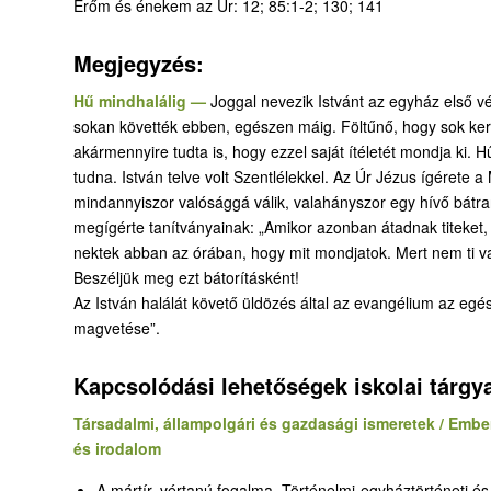
Erőm és énekem az Úr: 12; 85:1-2; 130; 141
Megjegyzés:
Hű mindhalálig —
Joggal nevezik Istvánt az egyház első 
sokan követték ebben, egészen máig. Föltűnő, hogy sok keres
akármennyire tudta is, hogy ezzel saját ítéletét mondja ki.
tudna. István telve volt Szentlélekkel. Az Úr Jézus ígérete 
mindannyiszor valósággá válik, valahányszor egy hívő bátran
megígérte tanítványainak: „Amikor azonban átadnak titeket
nektek abban az órában, hogy mit mondjatok. Mert nem ti vag
Beszéljük meg ezt bátorításként!
Az István halálát követő üldözés által az evangélium az egé
magvetése”.
Kapcsolódási lehetőségek iskolai tárgy
Társadalmi, állampolgári és gazdasági ismeretek / Embe
és irodalom
A mártír, vértanú fogalma. Történelmi-egyháztörténeti és