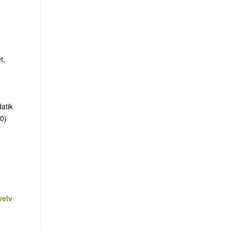
t,
atik
20)
yelv