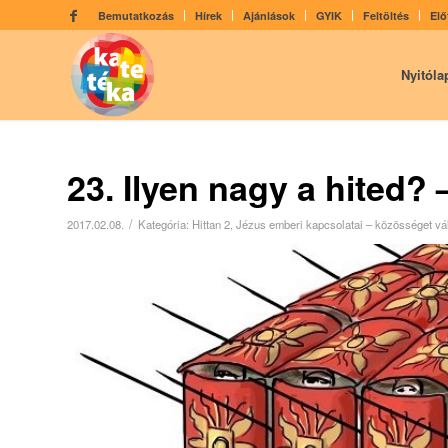
Bemutatkozás
Hírek
Ajánlások
GYIK
Feltöltés
Elő
Nyitóla
23. Ilyen nagy a hited? 
/
2017.02.08.
Kategória:
Hittan 2
,
Jézus emberi kapcsolatai – közösséget vá