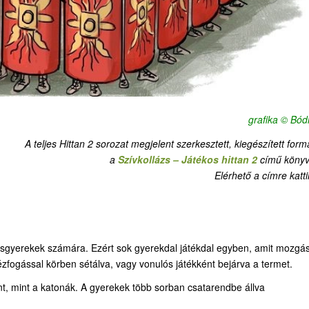
grafika © Bódi
A teljes Hittan 2 sorozat megjelent szerkesztett, kiegészített for
a
Szívkollázs – Játékos hittan 2
című könyv
Elérhető a címre katti
isgyerekek számára. Ezért sok gyerekdal játékdal egyben, amit mozgá
ézfogással körben sétálva, vagy vonulós játékként bejárva a termet.
ként, mint a katonák. A gyerekek több sorban csatarendbe állva