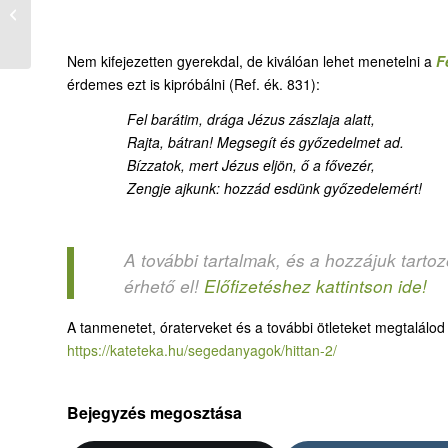
– A kapernaumi
százados szolgája –
óraterv
Nem kifejezetten gyerekdal, de kiválóan lehet menetelni a
F
érdemes ezt is kipróbálni (Ref. ék. 831):
Fel barátim, drága Jézus zászlaja alatt,
Rajta, bátran! Megsegít és győzedelmet ad.
Bízzatok, mert Jézus eljön, ő a fővezér,
Zengje ajkunk: hozzád esdünk győzedelemért!
A további tartalmak, és a hozzájuk tarto
érhető el!
Előfizetéshez kattintson ide!
A tanmenetet, óraterveket és a további ötleteket megtalálo
https://kateteka.hu/segedanyagok/hittan-2/
Bejegyzés megosztása