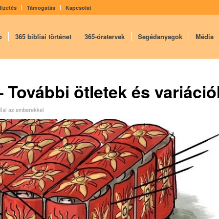
fizetés
Támogatás
Kapcsolat
p
365 bibliai történet
365-óratervek
Segédanyagok
Média
– További ötletek és variáció
llal az emberekkel