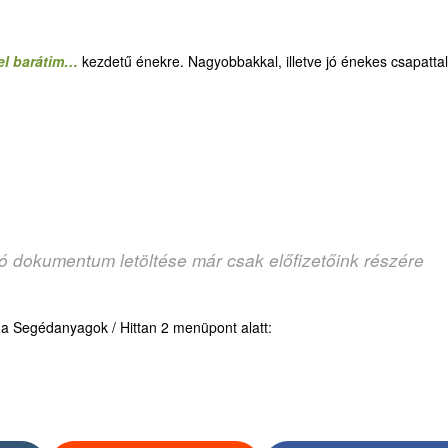
el barátim…
kezdetű énekre. Nagyobbakkal, illetve jó énekes csapattal
zó dokumentum letöltése már csak előfizetőink részére
d a Segédanyagok / Hittan 2 menüpont alatt: