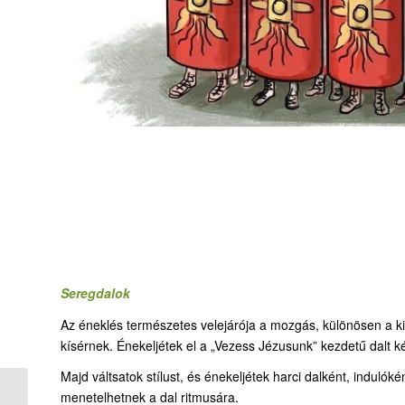
Seregdalok
Az éneklés természetes velejárója a mozgás, különösen a k
kísérnek. Énekeljétek el a „Vezess Jézusunk” kezdetű dalt k
Majd váltsatok stílust, és énekeljétek harci dalként, induló
23. Ilyen nagy a hited?
menetelhetnek a dal ritmusára.