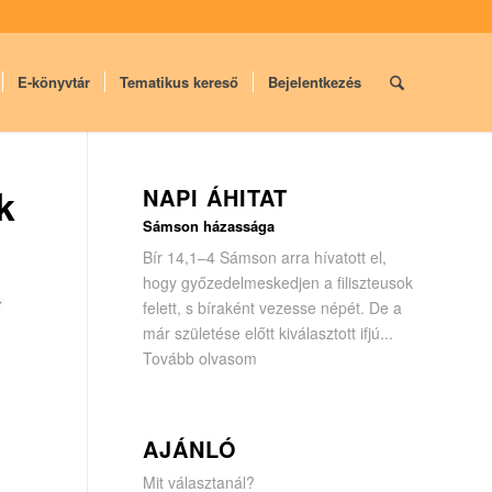
E-könyvtár
Tematikus kereső
Bejelentkezés
k
NAPI ÁHITAT
Sámson házassága
Bír 14,1–4 Sámson arra hívatott el,
hogy győzedelmeskedjen a filisz­teusok
felett, s bíraként vezesse népét. De a
már születése előtt kiválasztott ifjú...
Tovább olvasom
AJÁNLÓ
Mit választanál?