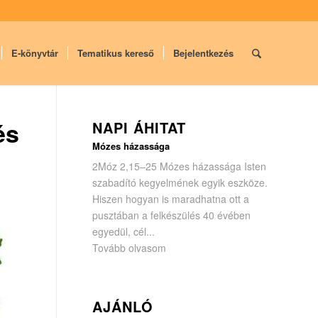
E-könyvtár
Tematikus kereső
Bejelentkezés
és
NAPI ÁHITAT
Mózes házassága
2Móz 2,15–25 Mózes házassága Isten
szabadító kegyelmének egyik eszköze.
Hiszen hogyan is maradhatna ott a
pusztában a felkészülés 40 évében
egyedül, cél...
Tovább olvasom
AJÁNLÓ