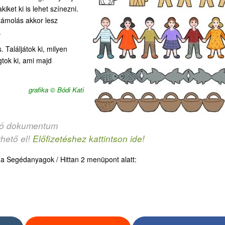
kiket ki is lehet színezni.
zámolás akkor lesz
.
 Találjátok ki, milyen
gtok ki, ami majd
grafika © Bódi Kati
ozó dokumentum
rhető el!
Előfizetéshez kattintson ide!
d a Segédanyagok / Hittan 2 menüpont alatt: