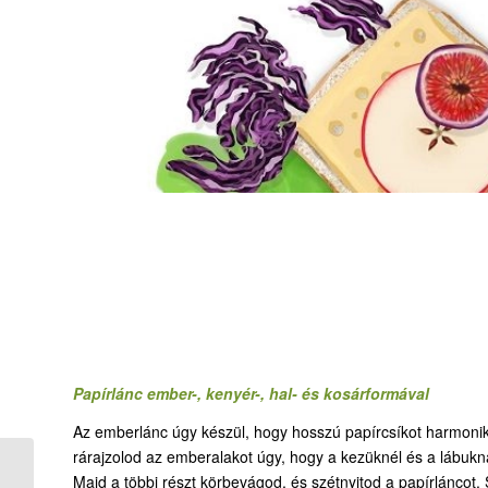
Papírlánc ember-, kenyér-, hal- és kosárformával
Az emberlánc úgy készül, hogy hosszú papírcsíkot harmoni
rárajzolod az emberalakot úgy, hogy a kezüknél és a lábukná
26. Hány kenyered és
Majd a többi részt körbevágod, és szétnyitod a papírláncot.