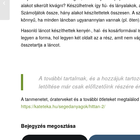
halad van? – Ötezer
alakot sikerült kivágni? Készülhetnek így fiú- és lányalakok, a
ember megvendégelése
Számoljátok össze, hány alakot készítettetek összesen. A s
– ó...
könnyű, ha minden láncban ugyanannyian vannak (pl. öten)
Hasonló láncot készíthettek kenyér-, hal- és kosárformával is.
legyen a forma, hol legyen két oldalt az a rész, amit nem vá
összetartja a láncot.
A további tartalmak, és a hozzájuk tart
letöltése már csak előfizetőink részére é
A tanmenetet, óraterveket és a további ötleteket megtalálo
https://kateteka.hu/segedanyagok/hittan-2/
Bejegyzés megosztása