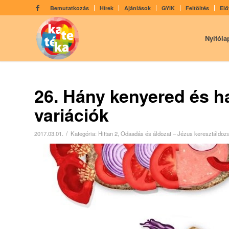
Bemutatkozás
Hírek
Ajánlások
GYIK
Feltöltés
Elő
Nyitóla
26. Hány kenyered és ha
variációk
/
2017.03.01.
Kategória:
Hittan 2
,
Odaadás és áldozat – Jézus keresztáldoza