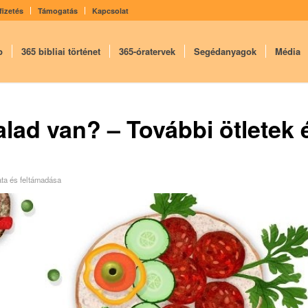
fizetés
Támogatás
Kapcsolat
p
365 bibliai történet
365-óratervek
Segédanyagok
Média
lad van? – További ötletek 
ta és feltámadása