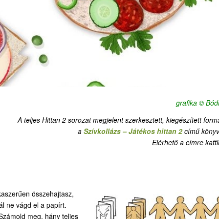
grafika © Bódi
A teljes Hittan 2 sorozat megjelent szerkesztett, kiegészített for
a
Szívkollázs – Játékos hittan 2
című könyv
Elérhető a címre katti
kaszerűen összehajtasz,
l ne vágd el a papírt.
 Számold meg, hány teljes