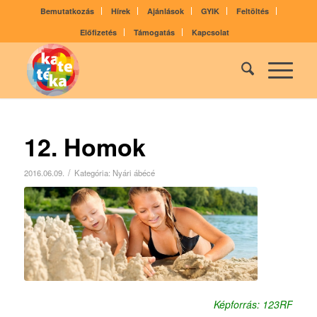
Bemutatkozás
Hírek
Ajánlások
GYIK
Feltöltés
Előfizetés
Támogatás
Kapcsolat
12. Homok
/
2016.06.09.
Kategória:
Nyári ábécé
Képforrás: 123RF