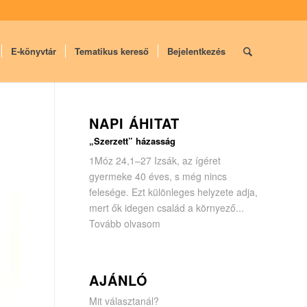
E-könyvtár
Tematikus kereső
Bejelentkezés
NAPI ÁHITAT
„Szerzett” házasság
1Móz 24,1–27 Izsák, az ígéret
gyermeke 40 éves, s még nincs
felesége. Ezt különleges helyzete adja,
mert ők idegen család a környező...
Tovább olvasom
AJÁNLÓ
Mit választanál?