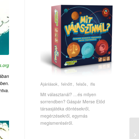
s.org
mában
ben.
Ajánlások
felnőtt
felsős
ifis
ntva.
Mit választanál? …és milyen
sorrendben? Gáspár Merse Előd
társasjátéka döntésekről,
megérzésekről, egymás
megismeréséről.