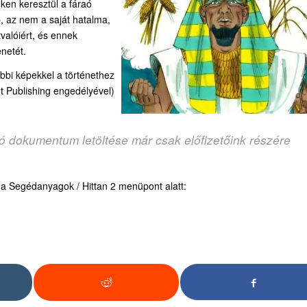
ken keresztül a fáraó
bb, az nem a saját hatalma,
valóiért, és ennek
enetét.
ábbi képekkel a történethez
t Publishing engedélyével)
zó dokumentum letöltése már csak előfizetőink részére
d a Segédanyagok / Hittan 2 menüpont alatt: