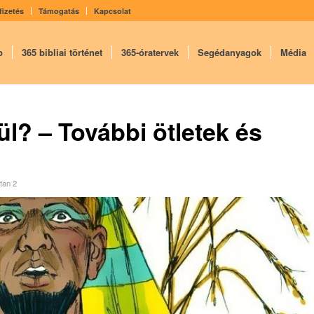
fizetés
Támogatás
Kapcsolat
p
365 bibliai történet
365-óratervek
Segédanyagok
Média
l? – További ötletek és
ttan 2