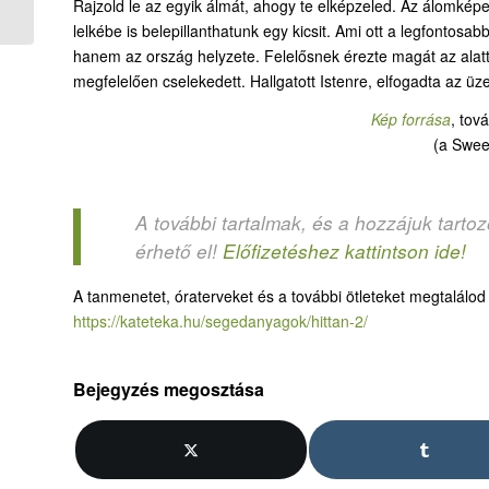
Rajzold le az egyik álmát, ahogy te elképzeled. Az álomképe
és a fáraó...
lelkébe is belepillanthatunk egy kicsit. Ami ott a legfontosa
hanem az ország helyzete. Felelősnek érezte magát az alatt
megfelelően cselekedett. Hallgatott Istenre, elfogadta az üz
Kép forrása
, tov
(a Swee
A további tartalmak, és a hozzájuk tarto
érhető el!
Előfizetéshez kattintson ide!
A tanmenetet, óraterveket és a további ötleteket megtalálo
https://kateteka.hu/segedanyagok/hittan-2/
Bejegyzés megosztása