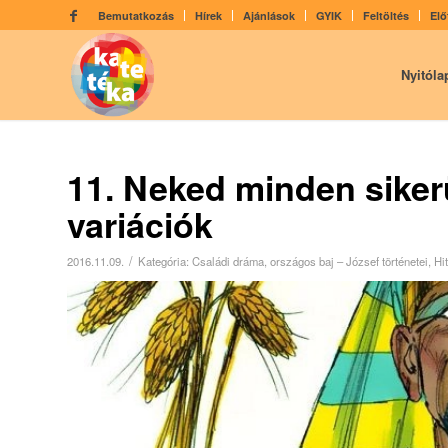
Bemutatkozás
Hírek
Ajánlások
GYIK
Feltöltés
Elő
Nyitóla
11. Neked minden sikerü
variációk
/
2016.11.09.
Kategória:
Családi dráma, országos baj – József történetei
,
Hi