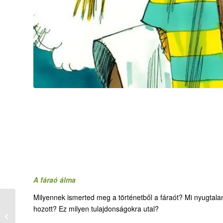
A fáraó álma
Milyennek ismerted meg a történetből a fáraót? Mi nyugtala
11. Neked minden
hozott? Ez milyen tulajdonságokra utal?
sikerül? – József
Potifárnál, a börtönben