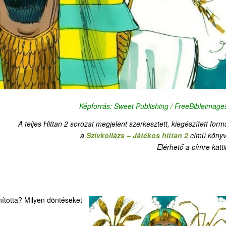
Képforrás: Sweet Publishing / FreeBibleimage
A teljes Hittan 2 sorozat megjelent szerkesztett, kiegészített for
a
Szívkollázs – Játékos hittan 2
című könyv
Elérhető a címre katti
nította? Milyen döntéseket