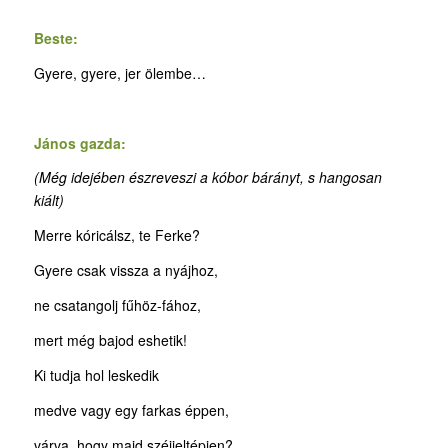
Beste:
Gyere, gyere, jer ölembe…
János gazda:
(Még idejében észreveszi a kóbor bárányt, s hangosan
kiált)
Merre kóricálsz, te Ferke?
Gyere csak vissza a nyájhoz,
ne csatangolj fűhöz-fához,
mert még bajod eshetik!
Ki tudja hol leskedik
medve vagy egy farkas éppen,
várva, hogy majd széjjeltépjen?