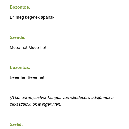
Bozontos:
Én meg bégetek apának!
Szende:
Meee-he! Meee-he!
Bozontos:
Beee-he! Beee-he!
(A két báránytestvér hangos veszekedésére odajönnek a
birkaszülők, ők is ingerülten)
Szelíd: