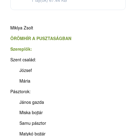
1 fájl(ok)
67.44 KB
Miklya Zsolt
ÖRÖMHÍR A PUSZTASÁGBAN
Szereplők:
Szent család:
József
Mária
Pásztorok:
János gazda
Miska bojtár
Samu pásztor
Matykó bojtár