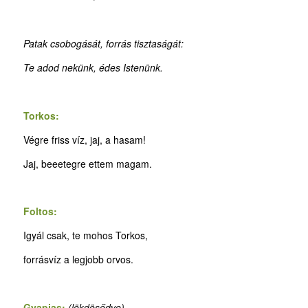
Patak csobogását, forrás tisztaságát:
Te adod nekünk, édes Istenünk.
Torkos:
Végre friss víz, jaj, a hasam!
Jaj, beeetegre ettem magam.
Foltos:
Igyál csak, te mohos Torkos,
forrásvíz a legjobb orvos.
Gyapjas:
(lökdösődve)