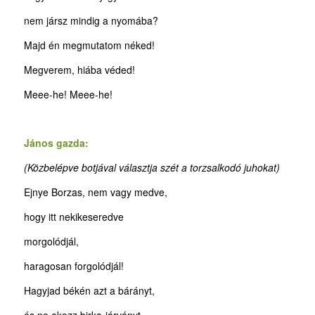
nem jársz mindig a nyomába?
Majd én megmutatom néked!
Megverem, hiába véded!
Meee-he! Meee-he!
János gazda:
(Közbelépve botjával választja szét a torzsalkodó juhokat)
Ejnye Borzas, nem vagy medve,
hogy itt nekikeseredve
morgolódjál,
haragosan forgolódjál!
Hagyjad békén azt a bárányt,
és ne okozz birka-járványt