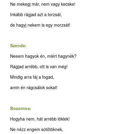
Ne mekegj már, nem vagy kecske!
Inkább rágjad azt a torzsát,
de hagyj nekem is egy morzsát!
Szende:
Neeem hagyok én, miért hagynék?
Rágjad arrébb, ott is van még!
Mindig arra fáj a fogad,
amin én rágcsálok sokat!
Bozontos:
Hogyha nem, hát arrébb löklek!
Ne nézz engem sütőtöknek,