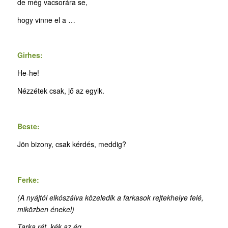
de még vacsorára se,
hogy vinne el a …
Girhes:
He-he!
Nézzétek csak, jő az egyik.
Beste:
Jön bizony, csak kérdés, meddig?
Ferke:
(A nyájtól elkószálva közeledik a farkasok rejtekhelye felé,
miközben énekel)
Tarka rét, kék az ég,