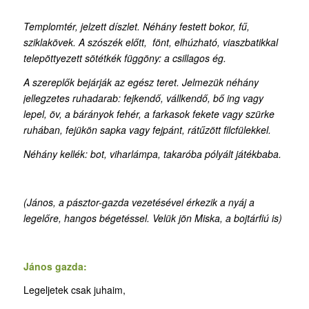
Templomtér, jelzett díszlet. Néhány festett bokor, fű,
sziklakövek. A szószék előtt, fönt, elhúzható, viaszbatikkal
telepöttyezett sötétkék függöny: a csillagos ég.
A szereplők bejárják az egész teret. Jelmezük néhány
jellegzetes ruhadarab: fejkendő, vállkendő, bő ing vagy
lepel, öv, a bárányok fehér, a farkasok fekete vagy szürke
ruhában, fejükön sapka vagy fejpánt, rátűzött filcfülekkel.
Néhány kellék: bot, viharlámpa, takaróba pólyált játékbaba.
(János, a pásztor-gazda vezetésével érkezik a nyáj a
legelőre, hangos bégetéssel. Velük jön Miska, a bojtárfiú is)
János gazda:
Legeljetek csak juhaim,