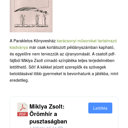
A Parakletos Könyvesház
karácsonyi műsorokat tartalmazó
kiadványa
már csak korlátozott példányszámban kapható,
és egyelőre nem tervezzük az újranyomását. A csatolt pdf-
fájlból Miklya Zsolt címadó színjátéka teljes terjedelmében
letölthető. Sőt! A kékkel jelzett szereplők és szövegek
betoldásával több gyermeket is bevonhatunk a játékba, mint
eredetileg.
Miklya Zsolt:
Letöltés
Örömhír a
pusztaságban