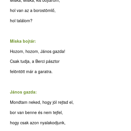
Miska, Miska, kis bojtárom,
hol van az a borostömlő,
hol találom?
Miska bojtár:
Hozom, hozom, János gazda!
Csak tudja, a Berci pásztor
felöntött már a garatra.
János gazda:
Mondtam neked, hogy jól rejtsd el,
bor van benne és nem tejfel,
hogy csak azon nyalakodjunk,