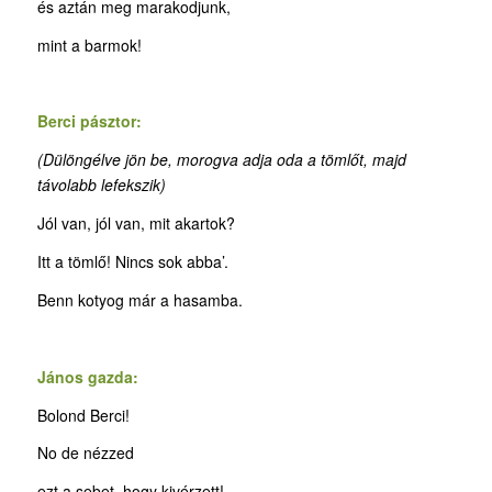
és aztán meg marakodjunk,
mint a barmok!
Berci pásztor:
(Dülöngélve jön be, morogva adja oda a tömlőt, majd
távolabb lefekszik)
Jól van, jól van, mit akartok?
Itt a tömlő! Nincs sok abba’.
Benn kotyog már a hasamba.
János gazda:
Bolond Berci!
No de nézzed
ezt a sebet, hogy kivérzett!