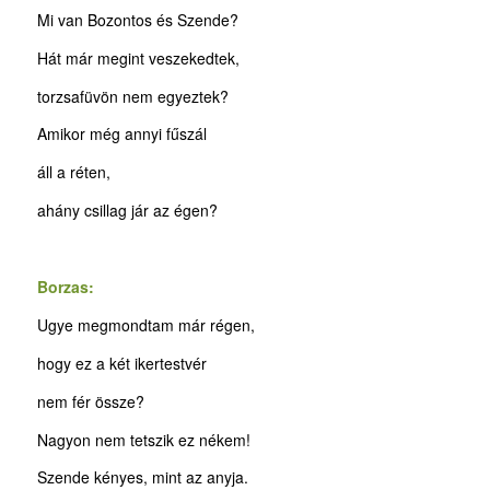
Mi van Bozontos és Szende?
Hát már megint veszekedtek,
torzsafüvön nem egyeztek?
Amikor még annyi fűszál
áll a réten,
ahány csillag jár az égen?
Borzas:
Ugye megmondtam már régen,
hogy ez a két ikertestvér
nem fér össze?
Nagyon nem tetszik ez nékem!
Szende kényes, mint az anyja.