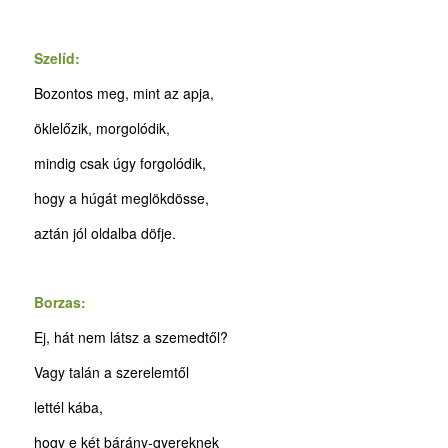
Szelíd:
Bozontos meg, mint az apja,
öklelőzik, morgolódik,
mindig csak úgy forgolódik,
hogy a húgát meglökdösse,
aztán jól oldalba döfje.
Borzas:
Ej, hát nem látsz a szemedtől?
Vagy talán a szerelemtől
lettél kába,
hogy e két bárány-gyereknek