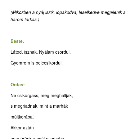
(Miközben a nyáj iszik, lopakodva, leselkedve megjelenik a
három farkas.)
Beste:
Látod, isznak. Nyálam csordul.
Gyomrom is belecsikordul.
Ordas:
Ne csikorgass, még meghallják,
s megriadnak, mint a marhák
múltkorába’.
Akkor aztán
nem érünk a nyáj nyomába.