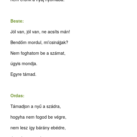
Beste:
Jól van, jól van, ne acsíts mán!
Bendőm mordul, mi’csinájjak?
Nem foghatom be a számat,
úgyis mondja.
Egyre támad.
Ordas:
Támadjon a nyű a szádra,
hogyha nem fogod be végre,
nem lesz így bárány ebédre,