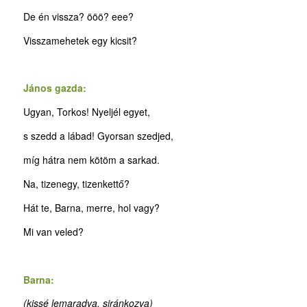
De én vissza? ööö? eee?
Visszamehetek egy kicsit?
János gazda:
Ugyan, Torkos! Nyeljél egyet,
s szedd a lábad! Gyorsan szedjed,
míg hátra nem kötöm a sarkad.
Na, tizenegy, tizenkettő?
Hát te, Barna, merre, hol vagy?
Mi van veled?
Barna:
(kissé lemaradva, siránkozva)