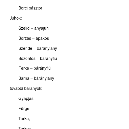
Berci pásztor
Juhok:
Szelíd – anyajuh
Borzas – apakos
Szende – báránylány
Bozontos – bárányfiú
Ferke – bárányfiú
Barna – báránylány
további bárányok:
Gyapjas,
Fürge,
Tarka,
Torkos,