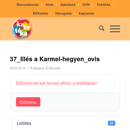
Bemutatkozás
Hírek
Ajánlások
GYIK
Feltöltés
Előfizetés
Támogatás
Kapcsolat
37_Illés a Karmel-hegyen_ovis
/
2015.03.13.
Kategória:
Előfizetés
Előfizetőnek kell lenned ehhez a letöltéshez!
Előfizetés
Letöltés
57