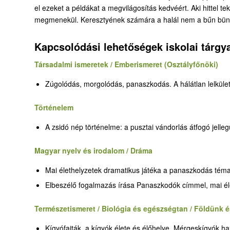
el ezeket a példákat a megvilágosítás kedvéért. Aki hittel t
megmenekül. Keresztyének számára a halál nem a bűn bünt
Kapcsolódási lehetőségek iskolai tárgy
Társadalmi ismeretek / Emberismeret (Osztályfőnöki)
Zúgolódás, morgolódás, panaszkodás. A hálátlan lelkület 
Történelem
A zsidó nép történelme: a pusztai vándorlás átfogó jellegű
Magyar nyelv és irodalom / Dráma
Mai élethelyzetek dramatikus játéka a panaszkodás témakö
Elbeszélő fogalmazás írása Panaszkodók címmel, mai éle
Természetismeret / Biológia és egészségtan / Földünk é
Kígyófajták, a kígyók élete és élőhelye. Mérgeskígyók h