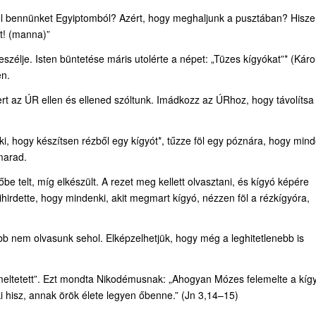
ok el bennünket Egyiptomból? Azért, hogy meghaljunk a pusztában? Hisz
lt! (manna)”
zélje. Isten büntetése máris utolérte a népet: „Tüzes kígyókat”* (Károl
en.
rt az ÚR ellen és ellened szóltunk. Imádkozz az ÚRhoz, hogy távolítsa 
, hogy készítsen rézből egy kígyót*, tűzze föl egy póznára, hogy mind
 marad.
 telt, míg elkészült. A rezet meg kellett olvasztani, és kígyó képére
ihirdette, hogy mindenki, akit megmart kígyó, nézzen föl a rézkígyóra,
bb nem olvasunk sehol. Elképzelhetjük, hogy még a leghitetlenebb is
lemeltetett”. Ezt mondta Nikodémusnak: „Ahogyan Mózes felemelte a kíg
ki hisz, annak örök élete legyen őbenne.” (Jn 3,14–15)