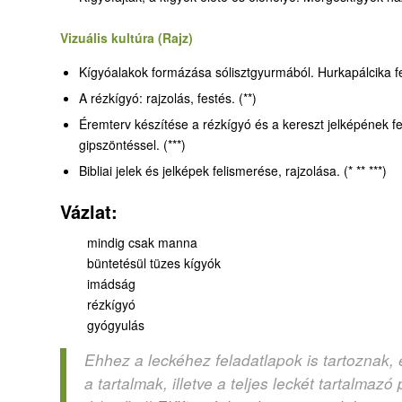
Vizuális kultúra (Rajz)
Kígyóalakok formázása sólisztgyurmából. Hurkapálcika fel
A rézkígyó: rajzolás, festés. (**)
Éremterv készítése a rézkígyó és a kereszt jelképének 
gipszöntéssel. (***)
Bibliai jelek és jelképek felismerése, rajzolása. (* ** ***)
Vázlat:
mindig csak manna
büntetésül tüzes kígyók
imádság
rézkígyó
gyógyulás
Ehhez a leckéhez feladatlapok is tartoznak,
a tartalmak, illetve a teljes leckét tartalma