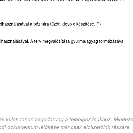
használásával a póznára tűzött kígyó elkészítése. (*)
felhasználásával. A terv megvalósítása gyurma/agyag formázásával,
 és külön tanári segédanyag a feldolgozásukhoz. Mindez
zó pdf dokumentum letöltése már csak előfizetőink részére