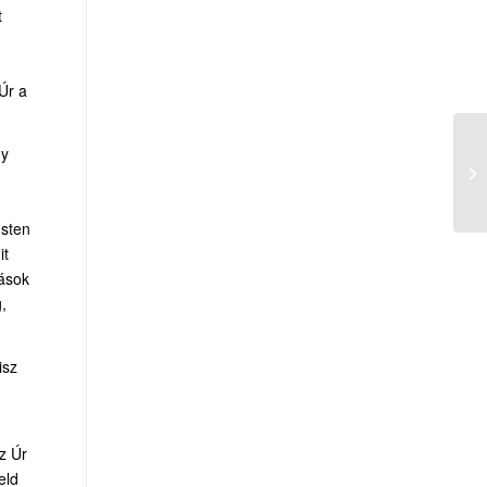
t
Úr a
gy
Isten
it
mások
,
isz
z Úr
eld