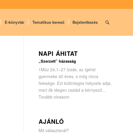
E-könyvtár
Tematikus kereső
Bejelentkezés
NAPI ÁHITAT
„Szerzett” házasság
1Móz 24,1–27 Izsák, az ígéret
gyermeke 40 éves, s még nincs
felesége. Ezt különleges helyzete adja,
mert ők idegen család a környező...
Tovább olvasom
AJÁNLÓ
Mit választanál?