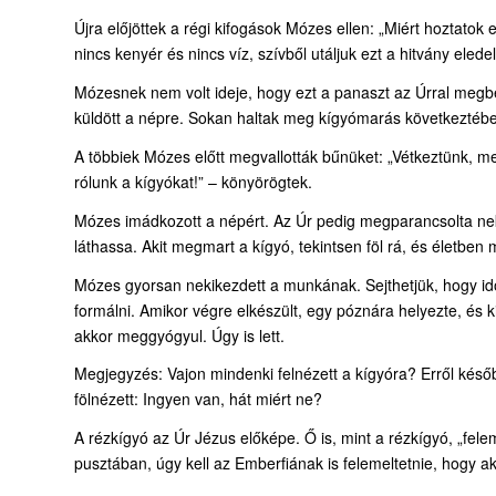
Újra előjöttek a régi kifogások Mózes ellen: „Miért hoztat
nincs kenyér és nincs víz, szívből utáljuk ezt a hitvány elede
Mózesnek nem volt ideje, hogy ezt a panaszt az Úrral megbes
küldött a népre. Sokan haltak meg kígyómarás következtéb
A többiek Mózes előtt megvallották bűnüket: „Vétkeztünk, me
rólunk a kígyókat!” – könyörögtek.
Mózes imádkozott a népért. Az Úr pedig megparancsolta neki
láthassa. Akit megmart a kígyó, tekintsen föl rá, és életben
Mózes gyorsan nekikezdett a munkának. Sejthetjük, hogy időbe
formálni. Amikor végre elkészült, egy póznára helyezte, és k
akkor meggyógyul. Úgy is lett.
Megjegyzés: Vajon mindenki felnézett a kígyóra? Erről késő
fölnézett: Ingyen van, hát miért ne?
A rézkígyó az Úr Jézus előképe. Ő is, mint a rézkígyó, „fe
pusztában, úgy kell az Emberfiának is felemeltetnie, hogy a