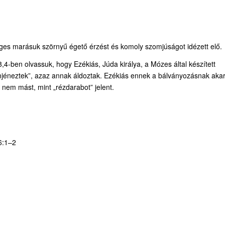
rges marásuk szörnyű égető érzést és komoly szomjúságot idézett elő.
18,4-ben olvassuk, hogy Ezékiás, Júda királya, a Mózes által készített
tömjéneztek”, azaz annak áldoztak. Ezékiás ennek a bálványozásnak akar
 nem mást, mint „rézdarabot” jelent.
6:1–2