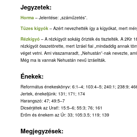
Jegyzetek:
Horma
– Jelentése: „száműzetés”.
Tüzes kígyók
– Azért nevezhették így a kígyókat, mert mé
Rézkígyó
– A rézkígyót sokáig őrizték és tisztelték. A 2Kir 
rézkígyót összetörette, mert Izráel fiai „mindaddig annak 
véget vetni. Ami visszamaradt, „Nehustán”-nak nevezte, ami
Még ma is vannak Nehustán nevű izráeliták.
Énekek:
Református énekeskönyv: 6:1–4; 103:4–5; 240:1; 238:9; 46
Jertek, énekeljünk: 131; 171; 174
Harangszó: 47; 49:5–7
Dicsérjétek az Urat!: 15:5–6; 55:3; 76; 161
Erőm és énekem az Úr: 33; 105:3.5; 119; 139
Megjegyzések: