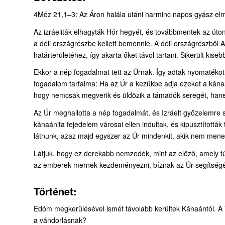
4Móz 21,1–3: Az Áron halála utáni harminc napos gyász elm
Az izráeliták elhagyták Hór hegyét, és továbbmentek az út
a déli országrészbe kellett bemennie. A déli országrészből A
határterületéhez, így akarta őket távol tartani. Sikerült kisebb
Ekkor a nép fogadalmat tett az Úrnak. Így adtak nyomatékot
fogadalom tartalma: Ha az Úr a kezükbe adja ezeket a kánaáni
hogy nemcsak megverik és üldözik a támadók seregét, hanem 
Az Úr meghallotta a nép fogadalmát, és Izráelt győzelemre s
kánaánita fejedelem városai ellen indultak, és kipusztították
látnunk, azaz majd egyszer az Úr mindenkit, akik nem menekü
Látjuk, hogy ez derekabb nemzedék, mint az előző, amely tú
az emberek mernek kezdeményezni, bíznak az Úr segítség
Történet:
Edóm megkerülésével ismét távolabb kerültek Kánaántól. A 
a vándorlásnak?