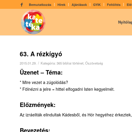
Bemutatkozás
Hírek
Ajánlások
GYIK
Feltöltés
Elő
Nyitóla
63. A rézkígyó
/
2015.01.29.
Kategória:
365 bibliai történet
,
Ószövetség
Üzenet – Téma:
* Mire vezet a zúgolódás?
* Fölnézni a jelre = hittel elfogadni Isten kegyelmét.
Előzmények:
Az izráeliták elindultak Kádesből, és Hór hegyéhez érkeztek,
Bevezetés: