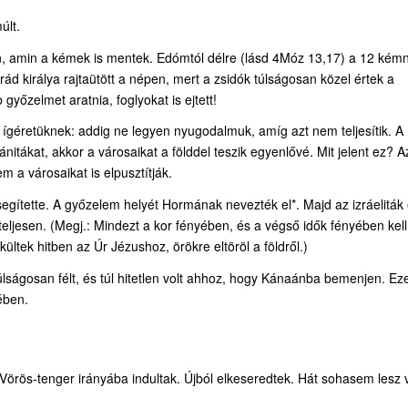
últ.
on, amin a kémek is mentek. Edómtól délre (lásd 4Móz 13,17) a 12 kém
rád királya rajtaütött a népen, mert a zsidók túlságosan közel értek a
 győzelmet aratnia, foglyokat is ejtett!
 ígéretüknek: addig ne legyen nyugodalmuk, amíg azt nem teljesítik. A
tákat, akkor a városaikat a földdel teszik egyenlővé. Mit jelent ez? Az
a városaikat is elpusztítják.
egítette. A győzelem helyét Hormának nevezték el*. Majd az izráeliták
 teljesen. (Megj.: Mindezt a kor fényében, és a végső idők fényében kell
ltek hitben az Úr Jézushoz, örökre eltöröl a földről.)
lságosan félt, és túl hitetlen volt ahhoz, hogy Kánaánba bemenjen. Ez
ében.
Vörös-tenger irányába indultak. Újból elkeseredtek. Hát sohasem lesz