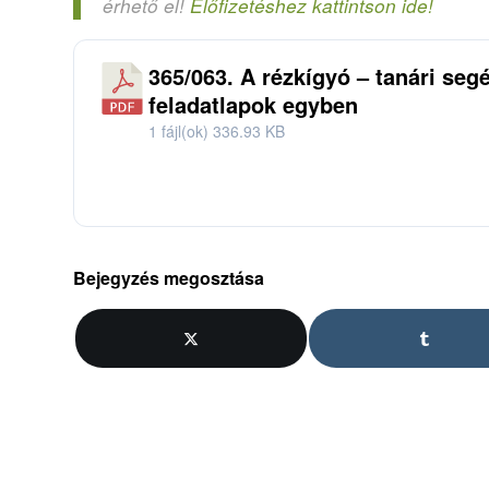
érhető el!
Előfizetéshez kattintson ide!
365/063. A rézkígyó – tanári segé
feladatlapok egyben
1 fájl(ok)
336.93 KB
Bejegyzés megosztása