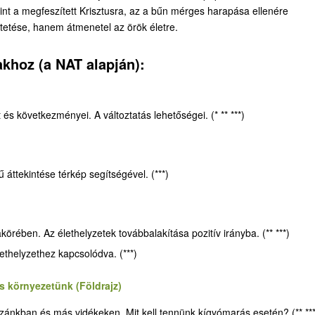
ekint a megfeszített Krisztusra, az a bűn mérges harapása ellenére
etése, hanem átmenetel az örök életre.
akhoz (a NAT alapján):
és következményei. A változtatás lehetőségei. (* ** ***)
 áttekintése térkép segítségével. (***)
rében. Az élethelyzetek továbbalakítása pozitív irányba. (** ***)
thelyzethez kapcsolódva. (***)
s környezetünk (Földrajz)
azánkban és más vidékeken. Mit kell tennünk kígyómarás esetén? (** ***