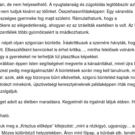
gyan, de nem helyeselhető. A nyugtalanság és zúgolódás legtöbbször az
gy nem tudjuk kivárni az időnket. Összehasonlításképpen: Egy várandós
szséges gyermeke fog majd születni. Rámutathatunk, hogy a
ere az elégedetlenség, ahogyan ez az izráeliták esetében is volt. Az 
Szentlélek többi gyümölcséért is imádkozhatunk.
népét olyan szigorúan büntette. Íráskritikusok a szemére hányták, ho
tt. Elbeszélőként bennünket is érhet kritika…, mintha felelősek volnánk
gy a gyerekeket ne terheljük túl plasztikus képekkel.
orábban éppen Isten segítségével megverte a kánaánitákat, mivel újra 
Mózest pedig megrágalmazták! A büntetések során meg kell tanulnunk, m
lat: azok, akik egy bizonyos bűnt elkövettek, szigorú büntetést kaptak 
mindezt minekünk, újszövetségi keresztyéneknek példaképpen írták meg
szolgáljuk.
séget adott az életben maradásra. Kegyelmét és irgalmát látjuk ebben. H
lható.
k meg a „Krisztus előképe” kifejezést: „mint a rézkígyó, ugyanúgy… a
pl. Mózes különböző helyzetekben, Áron mint főpap, a bűnbak stb. Ismét