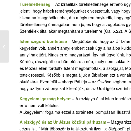
Türelmetlenség
– Az izráeliták türelmetlensége érthető u
jelenti, hogy hitbeli reménységünket elvesztettük, vagy ho
kismama is aggódik néha, ám mégis reménykedik, hogy egé
türelmetlenség önmagában nem jó, és hogy a zúgolódás gyök
Szentlélek által akar megtanítani a türelemre (Gal 5,22). A 
Isten szigorú büntetése
– Megdöbbentő, hogy az Úr Izráel 
62. Áron halála; Eleázár
kegyetlen volt, amiért annyi embert csak úgy a halálba küldö
követi őt főpapként
annyi halottért. Nincs erre magyarázat. Így hát ügyeljünk, ho
Kérdés, rászolgált-e a büntetésre a nép, mely nem sokkal k
és Mózes ellen fordult? Istent megbántották, a szolgáját, 
tettek rosszul. Később is megtaláljuk a Bibliában ezt a vona
okulására. Ezenfelül – ahogy Pál írja – az Ószövetségben 
hogy az ilyen zátonyokat kikerüljük, és az Urat igéje szerint 
Kegyelem igazság helyett
– A rézkígyó által Isten lehető
erre nem volt köteles!
A „kegyelem” fogalma ezzel a történettel pompásan illusztrá
A rézkígyó és az Úr Jézus közötti párhuzam
– Magyarázzu
Jézus is…” Már többször is találkoztunk ilyen „előképpel”: 