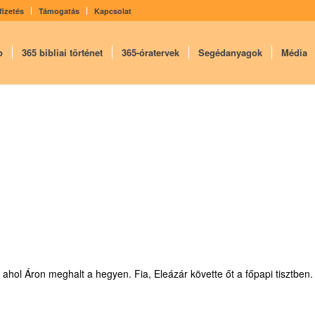
fizetés
Támogatás
Kapcsolat
p
365 bibliai történet
365-óratervek
Segédanyagok
Média
 ahol Áron meghalt a hegyen. Fia, Eleázár követte őt a főpapi tisztben.