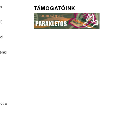
en
TÁMOGATÓINK
i)
el
enki
yót a