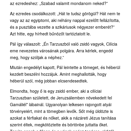
az ezredeshez: „Szabad valamit mondanom neked?”
Az ezredes csodálkozott: „Hát te tudsz görögül? Hát nem te
vagy az az egyiptomi, aki néhány nappal ezelőtt fellázította,
és a pusztába vezette a szikáriusok négyezer emberét?”
Azt hitte, egy hírhedt bűnözőt tartóztatott le.
Pál így válaszolt: „Én Tarzuszból való zsidó vagyok, Cilícia
eme nevezetes városának polgára. Arra kérlek, engedd
meg, hogy szóljak a néphez.”
Miután engedélyt kapott, Pál leintette a tömeget, és héberül
kezdett beszélni hozzájuk. Amint meghallották, hogy
héberül szól, még jobban elcsendesedtek.
Elmondta, hogy ő is egy zsidó ember, aki a cilíciai
Tarzuszban született, de Jeruzsálemben növekedett fel
Gamáliél* lábainál. Ugyanolyan lelkesen rajongott atyái
törvényeiért, mint a tömegben levők. Sőt még üldözte is
azokat a férfiakat és nőket, akik a názáreti Jézus tanítása
szerint éltek, megkötöztette és börtönbe juttatta őket.