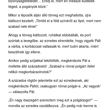
bizonyságtételedet… Eredj el, mert én messze küldelek
téged, a pogányok közé.”
Mikor a lépcsők alján álló tömeg ezt meghallotta, újra
kiáltozni kezdett: „Töröld el a föld színéről az ilyet, mert nem
szabad neki élnie!”
Ahogy a tömeg kiáltozott, ruháikat eldobálták, és port
szórtak a levegőbe, az ezredes elrendelte, hogy vigyék Pált
a várba, s korbáccsal vallassák ki, mert tudni akarta, miért
beszélnek így ellene.
Amikor pedig szíjakkal lekötötték, megkérdezte Pál a
mellette álló századostól: „Szabad-e római polgárt ítélet
nélkül megkorbácsolnotok?”
A százados rögtön jelentette ezt az ezredesnek, aki
megkérdezte Páltól, csakugyan római polgár-e. „Az vagyok”
— válaszolta Pál.
„Én nagy összegért szereztem meg ezt a polgárjogot*” —
mondta az ezredes csodálkozva. „Én pedig már benne is