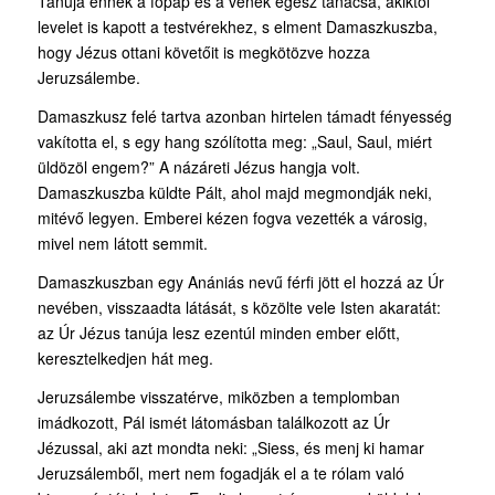
Tanúja ennek a főpap és a vének egész tanácsa, akiktől
levelet is kapott a testvérekhez, s elment Damaszkuszba,
hogy Jézus ottani követőit is megkötözve hozza
Jeruzsálembe.
Damaszkusz felé tartva azonban hirtelen támadt fényesség
vakította el, s egy hang szólította meg: „Saul, Saul, miért
üldözöl engem?” A názáreti Jézus hangja volt.
Damaszkuszba küldte Pált, ahol majd megmondják neki,
mitévő legyen. Emberei kézen fogva vezették a városig,
mivel nem látott semmit.
Damaszkuszban egy Anániás nevű férfi jött el hozzá az Úr
nevében, visszaadta látását, s közölte vele Isten akaratát:
az Úr Jézus tanúja lesz ezentúl minden ember előtt,
keresztelkedjen hát meg.
Jeruzsálembe visszatérve, miközben a templomban
imádkozott, Pál ismét látomásban találkozott az Úr
Jézussal, aki azt mondta neki: „Siess, és menj ki hamar
Jeruzsálemből, mert nem fogadják el a te rólam való