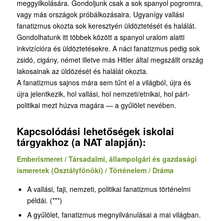
meggyilkolására. Gondoljunk csak a sok spanyol pogromra,
vagy más országok próbálkozásaira. Ugyanígy vallási
fanatizmus okozta sok keresztyén üldöztetését és halálát.
Gondolhatunk itt többek között a spanyol uralom alatti
inkvizícióra és üldöztetésekre. A náci fanatizmus pedig sok
zsidó, cigány, német illetve más Hitler által megszállt ország
lakosainak az üldözését és halálát okozta.
A fanatizmus sajnos mára sem tűnt el a világból, újra és
újra jelentkezik, hol vallási, hol nemzeti/etnikai, hol párt-
politikai mezt húzva magára — a gyűlölet nevében.
Kapcsolódási lehetőségek iskolai
tárgyakhoz (a NAT alapján):
Emberismeret / Társadalmi, állampolgári és gazdasági
ismeretek (Osztályfőnöki) / Történelem / Dráma
A vallási, faji, nemzeti, politikai fanatizmus történelmi
példái. (***)
A gyűlölet, fanatizmus megnyilvánulásai a mai világban.