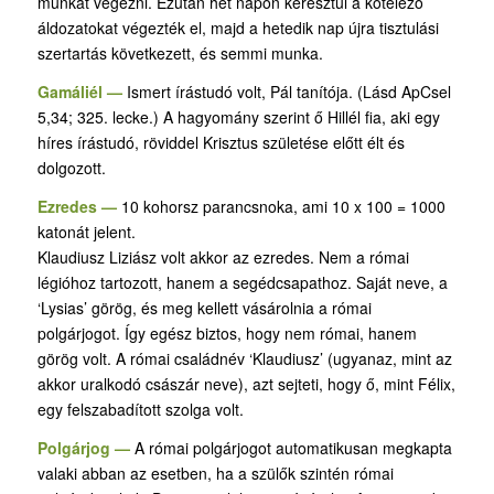
munkát végezni. Ezután hét napon keresztül a kötelező
áldozatokat végezték el, majd a hetedik nap újra tisztulási
szertartás következett, és semmi munka.
Gamáliél —
Ismert írástudó volt, Pál tanítója. (Lásd ApCsel
5,34; 325. lecke.) A hagyomány szerint ő Hillél fia, aki egy
híres írástudó, röviddel Krisztus születése előtt élt és
dolgozott.
Ezredes —
10 kohorsz parancsnoka, ami 10 x 100 = 1000
katonát jelent.
Klaudiusz Liziász volt akkor az ezredes. Nem a római
légióhoz tartozott, hanem a segédcsapathoz. Saját neve, a
‘Lysias’ görög, és meg kellett vásárolnia a római
polgárjogot. Így egész biztos, hogy nem római, hanem
görög volt. A római családnév ‘Klaudiusz’ (ugyanaz, mint az
akkor uralkodó császár neve), azt sejteti, hogy ő, mint Félix,
egy felszabadított szolga volt.
Polgárjog —
A római polgárjogot automatikusan megkapta
valaki abban az esetben, ha a szülők szintén római