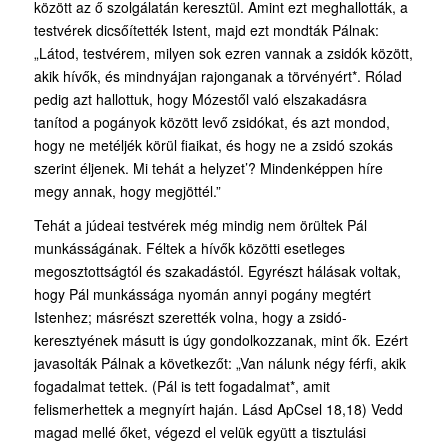
között az ő szolgálatán keresztül. Amint ezt meghallották, a
testvérek dicsőítették Istent, majd ezt mondták Pálnak:
„Látod, testvérem, milyen sok ezren vannak a zsidók között,
akik hívők, és mindnyájan rajonganak a törvényért*. Rólad
pedig azt hallottuk, hogy Mózestől való elszakadásra
tanítod a pogányok között levő zsidókat, és azt mondod,
hogy ne metéljék körül fiaikat, és hogy ne a zsidó szokás
szerint éljenek. Mi tehát a helyzet’? Mindenképpen híre
megy annak, hogy megjöttél.”
Tehát a júdeai testvérek még mindig nem örültek Pál
munkásságának. Féltek a hívők közötti esetleges
megosztottságtól és szakadástól. Egyrészt hálásak voltak,
hogy Pál munkássága nyomán annyi pogány megtért
Istenhez; másrészt szerették volna, hogy a zsidó-
keresztyének másutt is úgy gondolkozzanak, mint ők. Ezért
javasolták Pálnak a következőt: „Van nálunk négy férfi, akik
fogadalmat tettek. (Pál is tett fogadalmat*, amit
felismerhettek a megnyírt haján. Lásd ApCsel 18,18) Vedd
magad mellé őket, végezd el velük együtt a tisztulási