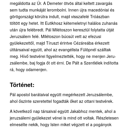
megáldotta az Úr. A Demeter ötvös által keltett zavargás
sem tudta munkáját lerombolni. Innen újra macedóniai és
görögországi körútra indult, majd visszafelé Tróászban
töltött egy hetet. Itt Eutikhosz kétemeletnyi halálos zuhanás
után újra felébredt. Pál Milétoszon keresztül folytatta útját
Jeruzsálem felé. Milétoszon búcsút vett az efezusi
gyülekezettől, majd Tíruszt érintve Cézáreába érkezett
útitársaival együtt, ahol az evangélista Fülöpnél szálltak
meg. Hívő testvérei figyelmeztették, hogy ne menjen Jeru­
zsálembe, baj fogja őt ott érni. De Pált a Szentlélek indította
rá, hogy odamenjen.
Történet:
Pál apostol barátaival együtt megérkezett Jeruzsálembe,
ahol őszinte szeretettel fogadták őket az ottani testvérek.
A következő nap társaival együtt Jakabhoz mentek, ahol a
jeruzsálemi gyülekezet vénei is mind ott voltak. Részletesen
elmesélte nekik, hogy Isten miket végzett el a pogányok