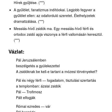
Hírek gyűjtése. (***)
A gyűlölet, fanatizmus indítóokai. Legjobb fegyver a
gyűlölet ellen: az odaforduló szeretet. Élethelyzetek
dramatizálása. (***)
Messiás-hívő zsidók ma. Egy messiás-hívő férfi és
ortodox zsidó apja viszonya a férfi vallomásán keresztül.
(***)
Vázlat:
Pál Jeruzsálemben
beszélgetés a gyülekezettel
A zsidóknak be kell-e tartani a mózesi törvényeket?
Pál és négy férfi — fogadalom, tisztulási szertartás
a templomban: ázsiai zsidók
Pál — Trofimosz
Pált elfogják
Római ezredes — vár
Pál beszéde