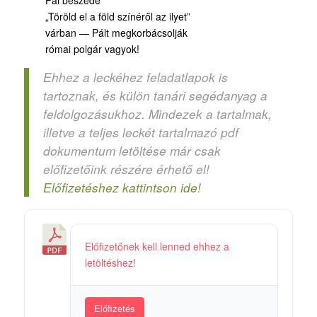
„Töröld el a föld színéről az ilyet”
várban — Pált megkorbácsolják
római polgár vagyok!
Ehhez a leckéhez feladatlapok is
tartoznak, és külön tanári segédanyag a
feldolgozásukhoz. Mindezek a tartalmak,
illetve a teljes leckét tartalmazó pdf
dokumentum letöltése már csak
előfizetőink részére érhető el!
Előfizetéshez kattintson ide!
3
Előfizetőnek kell lenned ehhez a
6
letöltéshez!
5
/
3
Előfizetés