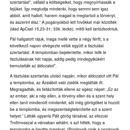
szertartást*, vállald a költségeiket, hogy megnyírhassák a
fejüket. Így megtudja mindenki, hogy semmi sem igaz
abból, amit hallott, hanem magad is megtartod a törvényt,
és aszerint élsz.” A pogányokból lett hívőkkel már közölték
(lásd ApCsel 15,23-31; 336. lecke), mitől kell tartózkodniuk.
Pál hallgatott rájuk, maga mellé vette a négy férfit, s a
következő napon elvégezte velük együtt a tisztulási
szertartást. A templomban bejelentette, mikor telik le
tisztulásának hét napja, addig pedig mindegyikükért
bemutatták az áldozatot*.
A tisztulási szertartás utolsó napján, mikor áldozatot vitt Pál
a templomba, az Ázsiából való zsidók meglátták őt.
Megragadták, és fellázították ellene az egész népet: „Ez az
az ember, aki a nép ellen, a törvény ellen és a szent hely
ellen tanít mindenütt mindenkit, sőt még görögöket is hozott
be a templomba, és megszentségtelenítette ezt a szent
helyet.” Látták ugyanis Pált görög társával, az efezusi
Trofimosszal a városban sétálni, s azt hitték, hogy a
templomba is bevitte magával. (Pogányok csak a pogányok