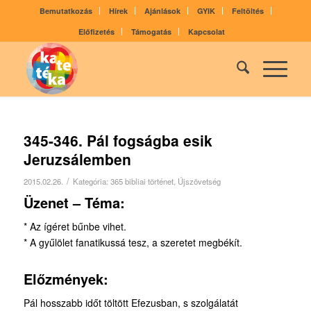
Bemutatkozás
Hírek
Ajánlások
GYIK
Feltöltés
Előfizetés
Támogatás
Kapcsolat
345-346. Pál fogságba esik
Jeruzsálemben
/
2015.02.26.
Kategória:
365 bibliai történet
,
Újszövetség
Üzenet – Téma:
* Az ígéret bűnbe vihet.
* A gyűlölet fanatikussá tesz, a szeretet meg­békít.
Előzmények:
Pál hosszabb időt töltött Efezusban, s szolgá­latát