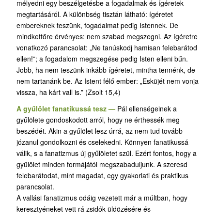
mélyedni egy beszélgetésbe a fogadalmak és ígéretek
megtartásáról. A különbség tisztán látható: ígéretet
embereknek teszünk, fogadalmat pedig Istennek. De
mindkettőre érvényes: nem szabad megszegni. Az ígéretre
vonatkozó parancsolat: „Ne tanúskodj hamisan felebarátod
ellen!”; a fogadalom megszegése pedig Isten elleni bűn.
Jobb, ha nem teszünk inkább ígéretet, mintha tennénk, de
nem tartanánk be. Az Istent félő ember: „Esküjét nem vonja
vissza, ha kárt vall is.” (Zsolt 15,4)
A gyűlölet fanatikussá tesz —
Pál ellenségeinek a
gyűlölete gondoskodott arról, hogy ne érthessék meg
beszédét. Akin a gyűlölet lesz úrrá, az nem tud tovább
józanul gondolkozni és cselekedni. Könnyen fanatikussá
válik, s a fanatizmus új gyűlöletet szül. Ezért fontos, hogy a
gyűlölet minden formájától megszabaduljunk. A szeresd
felebarátodat, mint magadat, egy gyakorlati és praktikus
parancsolat.
A vallási fanatizmus odáig vezetett már a múltban, hogy
keresztyéneket vett rá zsidók üldözésére és