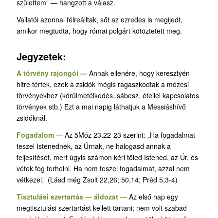
születtem” — hangzott a válasz.
Vallatói azonnal félreálltak, sőt az ezredes is megijedt,
amikor megtudta, hogy római polgárt kötöztetett meg.
Jegyzetek:
A törvény rajongói —
Annak ellenére, hogy keresztyén
hitre tértek, ezek a zsidók mégis ragaszkodtak a mózesi
törvényekhez (körülmetélkedés, sábesz, étellel kapcsolatos
törvények stb.) Ezt a mai napig láthatjuk a Messiáshívő
zsidóknál.
Fogadalom —
Az 5Móz 23,22-23 szerint: „Ha fogadalmat
teszel Istenednek, az Úrnak, ne halogasd annak a
teljesítését, mert úgyis számon kéri tőled Istened, az Úr, és
vétek fog terhelni. Ha nem teszel fogadalmat, azzal nem
vétkezel.” (Lásd még Zsolt 22,26; 50,14; Préd 5,3-4)
Tisztulási szertartás — áldozat —
Az első nap egy
megtisztulási szertartást kellett tartani; nem volt szabad