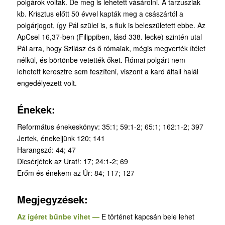
polgárok voltak. De meg is lehetett vásárolni. A tarzusziak
kb. Krisztus előtt 50 évvel kapták meg a császártól a
polgárjogot, így Pál szülei is, s fiuk is beleszületett ebbe. Az
ApCsel 16,37-ben (Filippiben, lásd 338. lecke) szintén utal
Pál arra, hogy Szilász és ő rómaiak, mégis megverték ítélet
nélkül, és börtönbe vetették őket. Római polgárt nem
lehetett keresztre sem feszíteni, viszont a kard általi halál
engedélyezett volt.
Énekek:
Református énekeskönyv: 35:1; 59:1-2; 65:1; 162:1-2; 397
Jertek, énekeljünk 120; 141
Harangszó: 44; 47
Dicsérjétek az Urat!: 17; 24:1-2; 69
Erőm és énekem az Úr: 84; 117; 127
Megjegyzések:
Az ígéret bűnbe vihet —
E történet kapcsán bele lehet