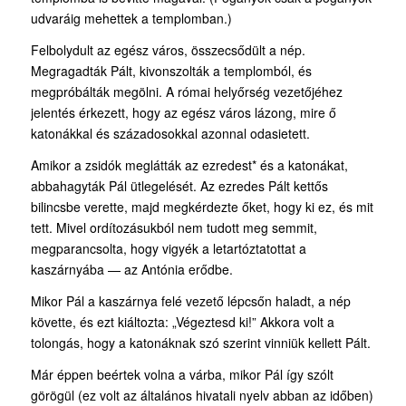
udvaráig mehettek a templomban.)
Felbolydult az egész város, összecsődült a nép.
Megragadták Pált, kivonszolták a templomból, és
megpróbálták megölni. A római helyőrség vezetőjéhez
jelentés érkezett, hogy az egész város lázong, mire ő
katonákkal és századosokkal azonnal odasietett.
Amikor a zsidók meglátták az ezredest* és a katonákat,
abbahagyták Pál ütlegelését. Az ezredes Pált kettős
bilincsbe verette, majd megkérdezte őket, hogy ki ez, és mit
tett. Mivel ordítozásukból nem tudott meg semmit,
megparancsolta, hogy vigyék a letartóztatottat a
kaszárnyába — az Antónia erődbe.
Mikor Pál a kaszárnya felé vezető lépcsőn haladt, a nép
követte, és ezt kiáltozta: „Végeztesd ki!” Akkora volt a
tolongás, hogy a katonáknak szó szerint vinniük kellett Pált.
Már éppen beértek volna a várba, mikor Pál így szólt
görögül (ez volt az általános hivatali nyelv abban az időben)