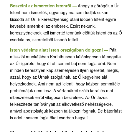
Beszélni az ismeretlen Istenről —
Ahogy a görögök a Úr
Istent nem ismerték, ugyanúgy ma sem tudják sokan,
kicsoda az Úr! E keresztyénség utáni időben Istent egyre
kevésbé ismerik el az emberek. Ezért nekünk,
keresztyéneknek kell ismertté tennünk előttük Istent és az Ő
csodálatos, szeretetből fakadó tetteit.
Isten védelme alatt Isten országában dolgozni —
Pált
missziói munkájában Korinthusban különlegesen támogatta
az Úr ígérete, hogy őt ott semmi baj nem fogja érni. Nem
minden keresztyén kap személyesen ilyen ígéretet, mégis,
azzal, hogy az Úrnak szolgálnak, az Ő kegyelme alá
helyezkednek. Ami nem azt jelenti, hogy közben semmiféle
problémájuk nem lesz. A vértanúkról szóló korai és mai
elbeszélések erről világosan beszélnek. Az Úr Jézus
felkészítette tanítványait az elkövetkező nehézségekre,
amivel apostolságuk közben találkozni fognak. De bátorítást
is adott: sosem fogja őket cserben hagyni.