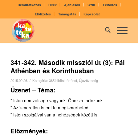
Bemutatkozás
Hírek
Ajánlások
GYIK
Feltöltés
Előfizetés
Támogatás
Kapcsolat
341-342. Második missziói út (3): Pál
Athénben és Korinthusban
/
2015.02.26.
Kategória:
365 bibliai történet
,
Újszövetség
Üzenet – Téma:
* Isten nemzetsége vagyunk: Őhozzá tarto­zunk.
* Az ismeretlen Istent te megismerheted.
* Isten szolgáival van a nehézségek között is.
Előzmények: