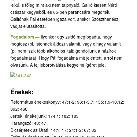
lelkű, s főleg mint aki nem talpnyaló. Gallió kiesett Néró
császár kegyeiből, és 65-ben parancsára megölték.
Galliónak Pál esetében igaza volt, amikor Szószthenész
vádját elutasította.
Fogadalom —
Ilyenkor egy zsidó megfogadta, hogy
megtesz (pl. Istennek áldoz) valamit, vagy elhagy valamit
(pl. nem iszik több alkoholos italt; gondoljunk a názírok
fogadalmára). Hogy Pál fogadalma mit jelentett, arról nem
olvasunk. A fej leborotválása kegyelmi ígéret jele.
Énekek:
Református énekeskönyv: 47:1-2; 96:1-3.7; 135:1.9-10.12;
392; 468
Jertek, énekeljünk: 174:1; 182; 183
Harangszó: 43; 47
Dicsérjétek az Urat!: 14:1; 17; 24:1-2; 67; 82