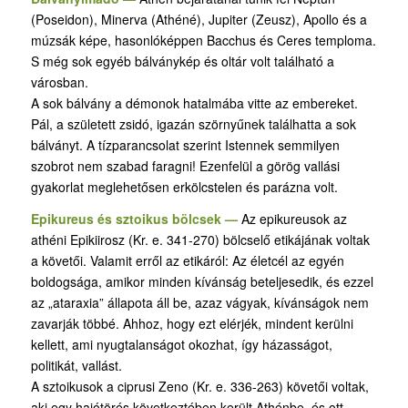
(Poseidon), Minerva (Athéné), Jupiter (Zeusz), Apollo és a
múzsák képe, hasonlóképpen Bacchus és Ceres temploma.
S még sok egyéb bálványkép és oltár volt található a
városban.
A sok bálvány a démonok hatalmába vitte az embereket.
Pál, a született zsidó, igazán szörnyűnek találhatta a sok
bálványt. A tízparancsolat szerint Istennek semmilyen
szobrot nem szabad faragni! Ezenfelül a görög vallási
gyakorlat meglehetősen erkölcstelen és parázna volt.
Epikureus és sztoikus bölcsek —
Az epikureusok az
athéni Epikiirosz (Kr. e. 341-270) bölcselő etikájának voltak
a követői. Valamit erről az etikáról: Az életcél az egyén
boldogsága, amikor minden kívánság beteljesedik, és ezzel
az „ataraxia” állapota áll be, azaz vágyak, kívánságok nem
zavarják többé. Ahhoz, hogy ezt elérjék, mindent kerülni
kellett, ami nyugtalanságot okozhat, így házasságot,
politikát, vallást.
A sztoikusok a ciprusi Zeno (Kr. e. 336-263) követői voltak,
aki egy hajótörés következtében került Athénbe, és ott