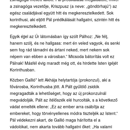
a zsinagóga vezetője, Kriszpusz (a neve: „göndörhajú”) az
egész családjával együtt hitt és megkeresztelkedett. Sok
korinthusi, aki eljött Pál prédikálását hallgatni, szintén hitt és
megkeresztelkedett.
Egyik éjjel az Úr látomásban így szólt Pálhoz: „Ne félj,
hanem szólj, és ne hallgass: mert én veled vagyok, és senki
sem fog rád támadni és ártani neked, mert nekem sok
népem van ebben a városban.” Micsoda bátorítás volt ez
Pálnak! Másfél évig maradt még ott, és hirdette Isten igéjét
Korinthusban.
Közben Gallió* lett Akhája helytartója (prokonzul), aki a
fővárosba, Korinthusba jött. A Pált gyűlölő zsidók
megragadták a lehetőséget, hogy az új prokonzulnál
megvádolják. Pált az ítélőszék elé hurcolták, s a következő
vádat emelték ellene: „Ez az ember arra csábítja az
embereket, hogy törvényellenes módra tiszteljék az Istent.”
Pál védekezni akart, de Gallió maga hárította el a
vádolókat, nem akarta tovább hallgatni őket: „Ha valami