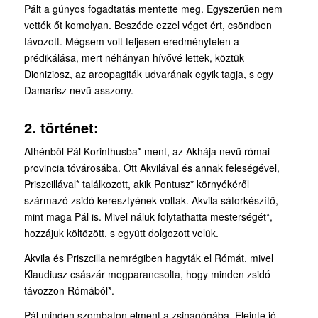
Pált a gúnyos fogadtatás mentette meg. Egyszerűen nem
vették őt komolyan. Beszéde ezzel véget ért, csöndben
távozott. Mégsem volt teljesen eredménytelen a
prédikálása, mert néhányan hívővé lettek, köztük
Dioniziosz, az areopagiták udvarának egyik tagja, s egy
Damarisz nevű asszony.
2. történet:
Athénből Pál Korinthusba* ment, az Akhája nevű római
provincia tóvárosába. Ott Akvilával és annak feleségével,
Priszcillával* találkozott, akik Pontusz* környékéről
származó zsidó keresztyének voltak. Akvila sátorkészítő,
mint maga Pál is. Mivel náluk folytathatta mesterségét*,
hozzájuk költözött, s együtt dolgozott velük.
Akvila és Priszcilla nemrégiben hagyták el Rómát, mivel
Klaudiusz császár megparancsolta, hogy minden zsidó
távozzon Rómából*.
Pál minden szombaton elment a zsinagógába. Eleinte jó