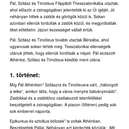
Pál, Szilász és Timóteus Filippiből Thesszalonikába utaztak,
ahol először a zsinagógában jelentették ki az Úr igéjét. Jó
néhányan hittek a zsidók és görögök közül is. Sokan
azonban ellenük fordultak a zsidók közül, és megpróbálták
őket elítéltetni. Jázon kezességet vállalt értük.
Pál, Szilász és Timóteus tovább utaztak Béreába, ahol
ugyancsak sokan tértek meg. Tesszalonikai ellenségeik
utánuk jöttek, hogy ellenük fordítsák a népet. Pál elutazott
Athénbe. Szilász és Timóteus később ment utána.
1. történet:
Míg Pál Athénben* Szilászra és Timóteusra várt, „háborgott
a lelke”, amikor látta, hogy a város menyire bálványimádó*.
Zsidókkal és a zsidókhoz csatlakozott istenfélőkkel
beszélgetett a zsinagógában. A piacon (főtéren) pedig sok-
sok emberrel naponta.
Epikureus és sztoikus bölcsek* is voltak Athénban.
Beszélgettek Pállal. Néhányan azt kérdezték közülük: „Mit