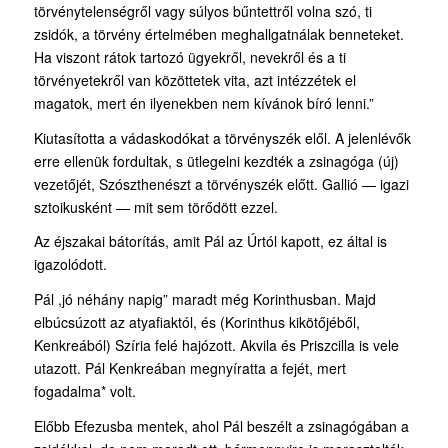
törvénytelenségről vagy súlyos bűntettről volna szó, ti
zsidók, a törvény értelmében meghallgatnálak benneteket.
Ha viszont rátok tartozó ügyekről, nevekről és a ti
törvényetekről van közöttetek vita, azt intézzétek el
magatok, mert én ilyenekben nem kívánok bíró lenni.”
Kiutasította a vádaskodókat a törvényszék elől. A jelenlévők
erre ellenük fordultak, s ütlegelni kezdték a zsinagóga (új)
vezetőjét, Szószthenészt a törvényszék előtt. Gallió — igazi
sztoikusként — mit sem törődött ezzel.
Az éjszakai bátorítás, amit Pál az Úrtól kapott, ez által is
igazolódott.
Pál ,jó néhány napig” maradt még Korinthusban. Majd
elbúcsúzott az atyafiaktól, és (Korinthus kikötőjéből,
Kenkreából) Szíria felé hajózott. Akvila és Priszcilla is vele
utazott. Pál Kenkreában megnyíratta a fejét, mert
fogadalma* volt.
Előbb Efezusba mentek, ahol Pál beszélt a zsinagógában a