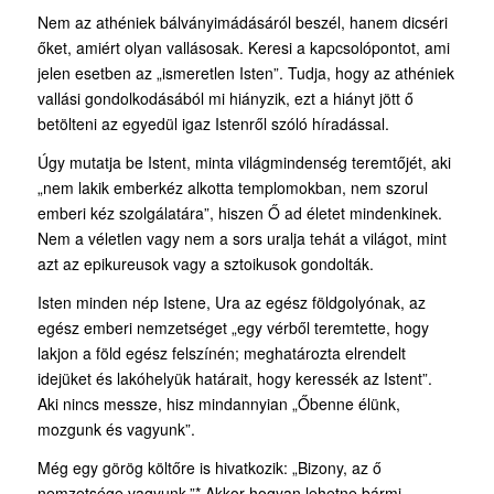
Nem az athéniek bálványimádásáról beszél, hanem dicséri
őket, amiért olyan vallásosak. Keresi a kapcsolópontot, ami
jelen esetben az „ismeretlen Isten”. Tudja, hogy az athéniek
vallási gondolkodásából mi hiányzik, ezt a hiányt jött ő
betölteni az egyedül igaz Istenről szóló híradással.
Úgy mutatja be Istent, minta világmindenség teremtőjét, aki
„nem lakik emberkéz alkotta templomokban, nem szorul
emberi kéz szolgálatára”, hiszen Ő ad életet mindenkinek.
Nem a véletlen vagy nem a sors uralja tehát a világot, mint
azt az epikureusok vagy a sztoikusok gondolták.
Isten minden nép Istene, Ura az egész földgolyónak, az
egész emberi nemzetséget „egy vérből teremtette, hogy
lakjon a föld egész felszínén; meghatározta elrendelt
idejüket és lakóhelyük határait, hogy keressék az Istent”.
Aki nincs messze, hisz mindannyian „Őbenne élünk,
mozgunk és vagyunk”.
Még egy görög költőre is hivatkozik: „Bizony, az ő
nemzetsége vagyunk.”* Akkor hogyan lehetne bármi