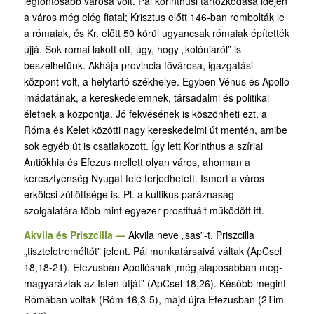
legfontosabb városa volt. Pál korinthusi tartózkodása idején
a város még elég fiatal; Krisztus előtt 146-ban rombolták le
a rómaiak, és Kr. előtt 50 körül ugyancsak rómaiak építették
újjá. Sok római lakott ott, úgy, hogy „kolóniáról” is
beszélhetünk. Akhája provincia fővárosa, igazgatási
központ volt, a helytartó székhelye. Egyben Vénus és Apolló
imádatának, a kereskedelemnek, társadalmi és politikai
életnek a központja. Jó fekvésének is köszönheti ezt, a
Róma és Kelet közötti nagy kereskedelmi út mentén, amibe
sok egyéb út is csatlakozott. Így lett Korinthus a szíriai
Antiókhia és Efezus mellett olyan város, ahonnan a
keresztyénség Nyugat felé terjedhetett. Ismert a város
erkölcsi züllöttsége is. Pl. a kultikus paráznaság
szolgálatára több mint egyezer prostituált működött itt.
Akvila és Priszcilla —
Akvila neve „sas”-t, Priszcilla
„tiszteletreméltót” jelent. Pál munkatársaivá váltak (ApCsel
18,18-21). Efezusban Apollósnak ,még alaposabban meg­
magyarázták az Isten útját” (ApCsel 18,26). Később megint
Rómában voltak (Róm 16,3-5), majd újra Efezusban (2Tim