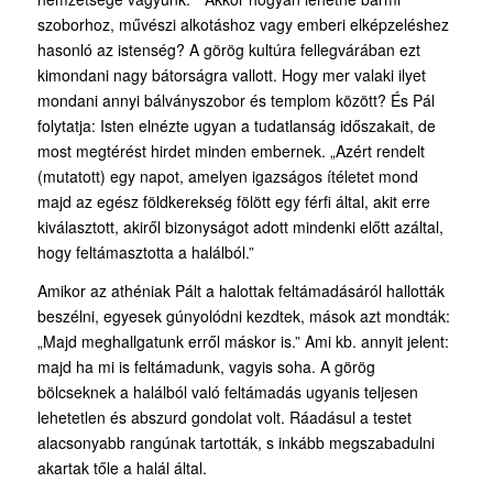
szoborhoz, művészi alkotáshoz vagy emberi elképzeléshez
hasonló az istenség? A görög kultúra fellegvárában ezt
kimondani nagy bátorságra vallott. Hogy mer valaki ilyet
mondani annyi bálványszobor és templom között? És Pál
folytatja: Isten elnézte ugyan a tudatlanság időszakait, de
most megtérést hirdet minden embernek. „Azért rendelt
(mutatott) egy napot, amelyen igazságos ítéletet mond
majd az egész földkerekség fölött egy férfi által, akit erre
kiválasztott, akiről bizonyságot adott mindenki előtt azáltal,
hogy feltámasztotta a halálból.”
Amikor az athéniak Pált a halottak feltámadásáról hallották
beszélni, egyesek gúnyolódni kezdtek, mások azt mondták:
„Majd meghallgatunk erről máskor is.” Ami kb. annyit jelent:
majd ha mi is feltámadunk, vagyis soha. A görög
bölcseknek a halálból való feltámadás ugyanis teljesen
lehetetlen és abszurd gondolat volt. Ráadásul a testet
alacsonyabb rangúnak tartották, s inkább megszabadulni
akartak tőle a halál által.