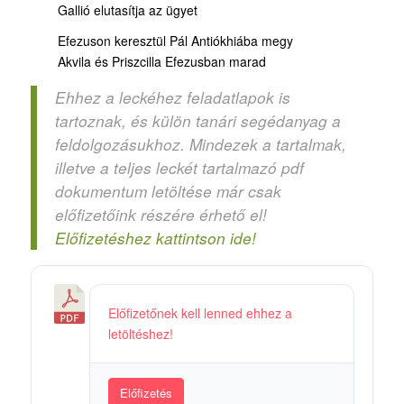
Gallió elutasítja az ügyet
Efezuson keresztül Pál Antiókhiába megy
Akvila és Priszcilla Efezusban marad
Ehhez a leckéhez feladatlapok is
tartoznak, és külön tanári segédanyag a
feldolgozásukhoz. Mindezek a tartalmak,
illetve a teljes leckét tartalmazó pdf
dokumentum letöltése már csak
előfizetőink részére érhető el!
Előfizetéshez kattintson ide!
3
Előfizetőnek kell lenned ehhez a
6
letöltéshez!
5
/
3
Előfizetés