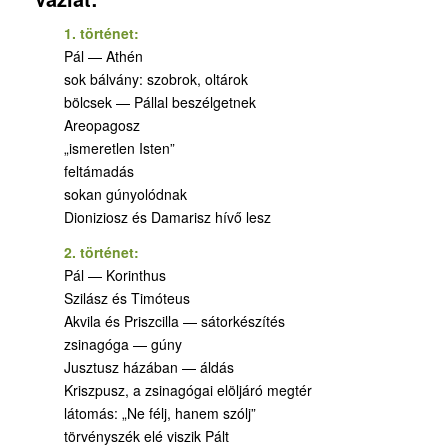
1. történet:
Pál — Athén
sok bálvány: szobrok, oltárok
bölcsek — Pállal beszélgetnek
Areopagosz
„ismeretlen Isten”
feltámadás
sokan gúnyolódnak
Dioniziosz és Damarisz hívő lesz
2. történet:
Pál — Korinthus
Szilász és Timóteus
Akvila és Priszcilla — sátorkészítés
zsinagóga — gúny
Jusztusz házában — áldás
Kriszpusz, a zsinagógai elöljáró megtér
látomás: „Ne félj, hanem szólj”
törvényszék elé viszik Pált