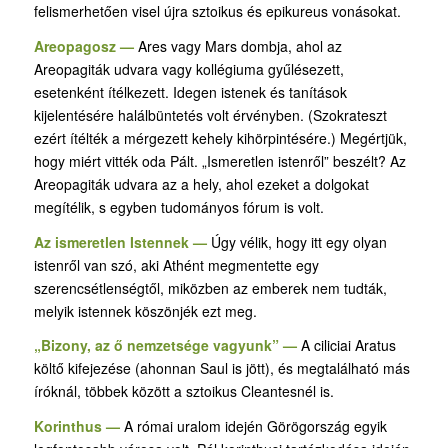
felismerhetően visel újra sztoikus és epikureus vonásokat.
Areopagosz —
Ares vagy Mars dombja, ahol az
Areopagiták udvara vagy kollégiuma gyűlésezett,
esetenként ítélkezett. Idegen istenek és tanítások
kijelentésére halálbüntetés volt érvényben. (Szokrateszt
ezért ítélték a mérgezett kehely kihörpintésére.) Megértjük,
hogy miért vitték oda Pált. „Ismeretlen istenről” beszélt? Az
Areopagiták udvara az a hely, ahol ezeket a dolgokat
megítélik, s egyben tudományos fórum is volt.
Az ismeretlen Istennek —
Úgy vélik, hogy itt egy olyan
istenről van szó, aki Athént megmentette egy
szerencsétlenségtől, miközben az emberek nem tudták,
melyik istennek köszönjék ezt meg.
„Bizony, az ő nemzetsége vagyunk” —
A ciliciai Aratus
költő kifejezése (ahonnan Saul is jött), és megtalálható más
íróknál, többek között a sztoikus Cleantesnél is.
Korinthus —
A római uralom idején Görögország egyik