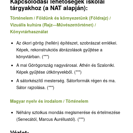
Kapcsolódási lehetőségek iskolai
tárgyakhoz (a NAT alapján):
Történelem / Földünk és környezetünk (Földrajz) /
Vizuális kultúra (Rajz—Művészettörténet) /
Könyvtárhasználat
Az ókori görög (hellén) építészet, szobrászat emlékei.
Képek, rekonstrukciós ábrázolások gyűjtése a
könyvtárban. (***)
A mai Görögország nagyvárosai. Athén és Szaloniki.
Képek gyűjtése útikönyvekből. (***)
A sátorkészítő mesterség. Sátorformák régen és ma.
Sátor rajzolása. (***)
Magyar nyelv és irodalom / Történelem
Néhány sztoikus mondás megismerése és értelmezése
(Senecától, Marcus Auréliustól). (***)
Vázlat: