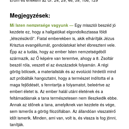
Erőm és énekem az Úr: 24; 29; 46; 59; 106; 129
Megjegyzések:
Mi Isten nemzetsége vagyunk —
Egy missziói beszéd jó
kezdete ez, hogy a hallgatókat elgondolkoztassa földi
„létezésükről”. Fiatal emberekben is, akik elhárítják Jézus
Krisztus evangéliumát, gondolatokat lehet ébreszteni vele.
Épp az a tudás, hogy az ember Isten nemzetségéből
származik, az Ő képére van teremtve, ahogy a 8. Zsoltár
beszél róla, veszett el az évszázadok folyamán. A régi
görög bölcsek, a materialisták és az evolúció hirdetői mind
azt próbálták hangoztatni, hogy a természet indította el a
maga fejlődését, s fenntartja a folyamatot, beleértve az
emberi életet is. Az ember halál utáni életének és a
feltámadásnak a tana természetesen nem illeszkedik ebbe.
Annak az időnek a tana, amelyiknek van kezdete és vége,
sem ismerős a görög filozófiában. Az állandóan visszatérő
időt ismerik. Minden, ami van, volt is, és vissza is fog jönni,
tanítják.