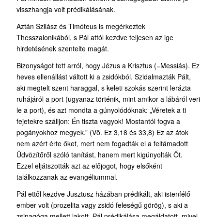
visszhangja volt prédikálásának.
Aztán Szilász és Timóteus is megérkeztek
Thesszalonikából, s Pál attól kezdve teljesen az ige
hirdetésének szentelte magát.
Bizonyságot tett arról, hogy Jézus a Krisztus (=Messiás). Ez
heves ellenállást váltott ki a zsidókból. Szidalmazták Pált,
aki megtelt szent haraggal, s keleti szokás szerint lerázta
ruhájáról a port (ugyanaz történik, mint amikor a lábáról veri
le a port), és azt mondta a gúnyolódóknak: „Véretek a ti
fejetekre szálljon: Én tiszta vagyok! Mostantól fogva a
pogányokhoz megyek.” (Vö. Ez 3,18 és 33,8) Ez az átok
nem azért érte őket, mert nem fogadták el a feltámadott
Üdvözítőről szóló tanítást, hanem mert kigúnyolták Őt.
Ezzel eljátszották azt az előjogot, hogy elsőként
találkozzanak az evangéliummal.
Pál ettől kezdve Jusztusz házában prédikált, aki istenfélő
ember volt (prozelita vagy zsidó feleségű görög), s aki a
zsinagóga mellett lakott. Pál prédikálása megáldatott, mivel