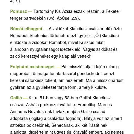
4,19).
Pontusz —
Tartomány Kis-Ázsia északi részén, a Fekete-
tenger partvidékén (3/ő. ApCsel 2,9).
Rómát elhagyni —
A zsidókat Klaudiusz császár elüldözte
Rómából. Suetonius történetíró ezt így jelzi: „Ő (Klaudius)
elüldözte a zsidókat Rómából, mivel Krisztus miatt
állandóan nyugtalanságot idéztek elő. Vagyis zsidókat és
zsidó keresztyéneket egy kalap alá vettek!”
Folytatni mesterségét —
Pál missziói útjai idején mindig
megpróbált önmaga fenntartásáról gondoskodni, pénzt
keresni sátorkészítőként, amihez értett. Ma a misszionáriust
gyakran az a gyülekezet tartja fönn, amelyik küldte.
Gallió —
Kr. u. 51-ben vagy 52-ben Galliót Klaudiusz
császár Akhája prokonzulává tette. Eredetileg Marcus
Annaeus Novatus-nak hívták, majd a Gallió család
adoptálta (jogilag a családba fogadta). Bátyja volt az ismert
sztoikus bölcselőnek, Senecának, aki két írását neki
ajánlotta, dicsérte mint ügyes és jóravaló embert, aki nemes