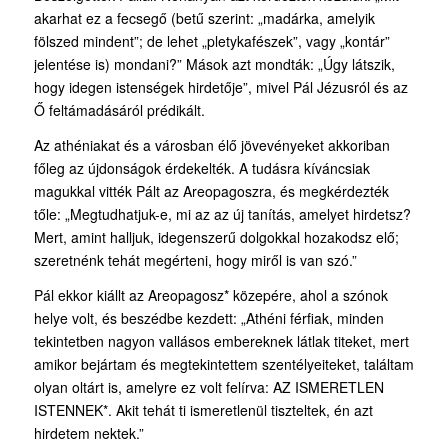
akarhat ez a fecsegő (betű szerint: „madárka, amelyik
fölszed mindent”; de lehet „pletykafészek”, vagy „kontár”
jelentése is) mondani?” Mások azt mondták: „Úgy látszik,
hogy idegen istenségek hirdetője”, mivel Pál Jézusról és az
Ő feltámadásáról prédikált.
Az athéniakat és a városban élő jövevényeket akkoriban
főleg az újdonságok érdekelték. A tudásra kíváncsiak
magukkal vitték Pált az Areopagoszra, és megkérdezték
tőle: „Megtud­hatjuk-e, mi az az új tanítás, amelyet hirdetsz?
Mert, amint halljuk, idegenszerű dolgokkal hozakodsz elő;
szeretnénk tehát megérteni, hogy miről is van szó.”
Pál ekkor kiállt az Areopagosz* közepére, ahol a szónok
helye volt, és beszédbe kezdett: „Athéni férfiak, minden
tekintetben nagyon vallásos embereknek látlak titeket, mert
amikor bejártam és megtekintettem szentélyeiteket, találtam
olyan oltárt is, amelyre ez volt felírva: AZ ISMERETLEN
ISTENNEK*. Akit tehát ti ismeretlenül tiszteltek, én azt
hirdetem nektek.”