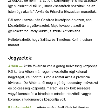
zsidókkal, de nem maradt ott, bármennyire is marasztalták.
Így búcsúzott el tőlük: „Ismét visszatérek hozzátok, ha az
Isten úgy akarja.” Akvila és Priszcilla Efezusban maradtak.
Pál rövid utazás után Cézárea kikötőjébe érkezett, ahol
köszöntötte a gyülekezetet. Majd tovább utazott a
gyülekezetbe, mely küldte, a szíriai Antiókhiába.
Feltételezhető, hogy Szilász és Timóteus Korinthusban
maradt.
Jegyzetek:
Athén —
Attika fővárosa volt a görög műveltség központja.
Pál korára Athén már régen elvesztette régi katonai
nagyságát, és Korinthus volt a római Akhája provincia
fővárosa. De Athén attól még a görög tudomány, művészet
és bölcsesség központja maradt, és sok bölcsességre
vágyó kereste fel a birodalom minden részéből, vagyis
korának a tudományos központja volt.
Bálványimádó —
Athén bejáratánál tűnik fel Neptun