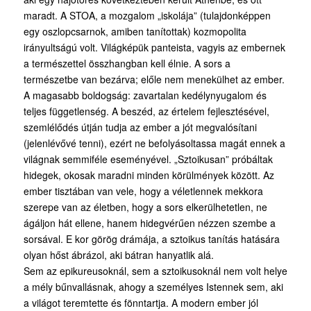
maradt. A STOA, a mozgalom „iskolája” (tulajdonképpen
egy oszlopcsarnok, amiben tanítottak) kozmopolita
irányultságú volt. Világképük panteista, vagyis az embernek
a természettel összhangban kell élnie. A sors a
természetbe van bezárva; előle nem menekülhet az ember.
A magasabb boldogság: zavartalan kedélynyu­galom és
teljes függetlenség. A beszéd, az értelem fejlesztésével,
szemlélődés útján tudja az ember a jót megvalósítani
(jelenlévővé tenni), ezért ne befolyásoltassa magát ennek a
világnak semmiféle eseményével. „Sztoikusan” próbáltak
hidegek, okosak maradni minden körülmények között. Az
ember tisztában van vele, hogy a véletlennek mekkora
szerepe van az életben, hogy a sors elkerülhetetlen, ne
ágáljon hát ellene, hanem hidegvérűen nézzen szembe a
sorsával. E kor görög drámája, a sztoikus tanítás hatására
olyan hőst ábrázol, aki bátran hanyatlik alá.
Sem az epikureusoknál, sem a sztoikusoknál nem volt helye
a mély bűnvallásnak, ahogy a személyes Istennek sem, aki
a világot teremtette és fönntartja. A modern ember jól