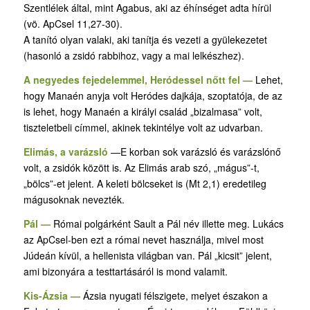
Szentlélek által, mint Agabus, aki az éhínséget adta hírül
(vö. ApCsel 11,27-30).
A tanító olyan valaki, aki tanítja és vezeti a gyülekezetet
(hasonló a zsidó rabbihoz, vagy a mai lelkészhez).
A negyedes fejedelemmel, Heródessel nőtt fel —
Lehet,
hogy Manaén anyja volt Heródes dajkája, szoptatója, de az
is lehet, hogy Manaén a királyi család „bizalmasa” volt,
tiszteletbeli címmel, akinek tekintélye volt az udvarban.
Elimás, a varázsló
—E korban sok varázsló és varázslónő
volt, a zsidók között is. Az Elimás arab szó, „mágus”-t,
„bölcs”-et jelent. A keleti bölcseket is (Mt 2,1) eredetileg
mágusoknak nevezték.
Pál —
Római polgárként Sault a Pál név illette meg. Lukács
az ApCsel-ben ezt a római nevet használja, mivel most
Júdeán kívül, a hellenista világban van. Pál „kicsit” jelent,
ami bizonyára a testtartásáról is mond valamit.
Kis-Ázsia —
Ázsia nyugati félszigete, melyet északon a