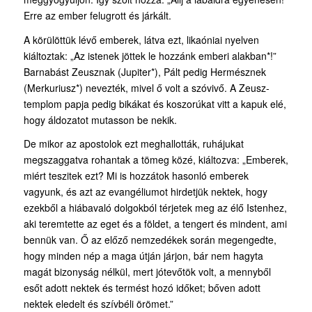
Erre az ember felugrott és járkált.
A körülöttük lévő emberek, látva ezt, likaóniai nyelven
kiáltoztak: „Az istenek jöttek le hozzánk emberi alakban*!”
Barnabást Zeusznak (Jupiter*), Pált pedig Hermésznek
(Merkuriusz*) nevezték, mivel ő volt a szóvivő. A Zeusz-
templom papja pedig bikákat és koszorúkat vitt a kapuk elé,
hogy áldozatot mutasson be nekik.
De mikor az apostolok ezt meghallották, ruhájukat
megszaggatva rohantak a tömeg közé, kiáltozva: „Emberek,
miért teszitek ezt? Mi is hozzátok hasonló emberek
vagyunk, és azt az evangéliumot hirdetjük nektek, hogy
ezekből a hiábavaló dolgokból térjetek meg az élő Istenhez,
aki teremtette az eget és a földet, a tengert és mindent, ami
bennük van. Ő az előző nemzedékek során megengedte,
hogy minden nép a maga útján járjon, bár nem hagyta
magát bizonyság nélkül, mert jótevőtök volt, a mennyből
esőt adott nektek és termést hozó időket; bőven adott
nektek eledelt és szívbéli örömet.”