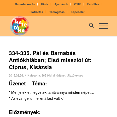
Bemutatkozás
Hírek
Ajánlások
GYIK
Feltöltés
Előfizetés
Támogatás
Kapcsolat
334-335. Pál és Barnabás
Antiókhiában; Első missziói út:
Ciprus, Kisázsia
/
2015.02.26.
Kategória:
365 bibliai történet
,
Újszövetség
Üzenet – Téma:
* Menjetek el, tegyetek tanítvánnyá minden népet…
* Az evangélium ellenállást vált ki.
Előzmények: