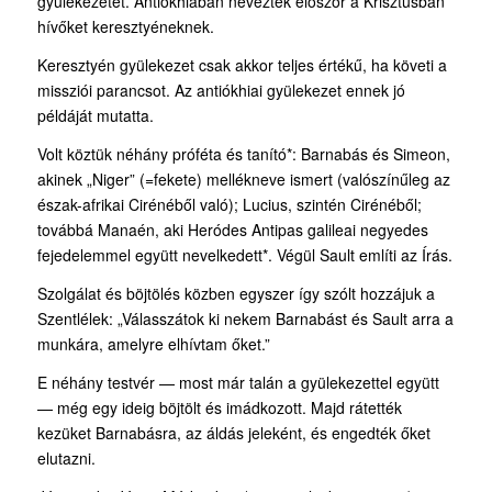
gyülekezetet. Antiókhiában nevezték először a Krisztusban
hívőket keresztyéneknek.
Keresztyén gyülekezet csak akkor teljes értékű, ha követi a
missziói parancsot. Az antiókhiai gyülekezet ennek jó
példáját mutatta.
Volt köztük néhány próféta és tanító*: Barnabás és Simeon,
akinek „Niger” (=fekete) mellékneve ismert (valószínűleg az
észak-afrikai Cirénéből való); Lucius, szintén Cirénéből;
továbbá Manaén, aki Heródes Antipas galileai negyedes
fejedelemmel együtt nevelkedett*. Végül Sault említi az Írás.
Szolgálat és böjtölés közben egyszer így szólt hozzájuk a
Szentlélek: „Válasszátok ki nekem Barnabást és Sault arra a
munkára, amelyre elhívtam őket.”
E néhány testvér — most már talán a gyülekezettel együtt
— még egy ideig böjtölt és imádkozott. Majd rátették
kezüket Barnabásra, az áldás jeleként, és engedték őket
elutazni.