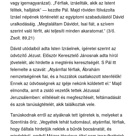
vagy igemagyarázat). „Férfiak, izráeliták, akik az Istent
félitek, halljátok” — kezdte Pál. Majd röviden fölvázolta
Izráel népének történetét az egyiptomi szabadulástól Dávid
uralkodásáig. „Megtaláltam Dávidot, Isai fiát, a szívem
szerint való férfit, aki teljesíti minden akaratomat.” (3/ő.
Zsolt. 89,21)
Dávid utódaiból adta Isten Izráelnek, ígéretei szerint az
üdvözítő Jézust. Először Keresztelő Jánosnak adta hírül
jövetelét, aki hirdette a megtérés keresztségét. S Pál itt
felemelte a szavát: „Atyámfiai férfiak, Ábrahám
nemzetségének fiai, és a hozzátok csatlakozott istenfélők!
Ennek az üdvösségnek az igéje nekünk küldetett el.” Majd
elmondta, amit a zsidó vezetők tettek Jézussal
Jeruzsálemben: elítélését és megfeszítését, feltámadását
és azok tanúságtételét, akik találkoztak vele.
Tanúskodnak erről az atyáknak tett ígéretek is, melyeket a
Szentírás őriz. „Vegyétek tehát tudomásul, atyámfiai, férfiak,
hogy őáltala hirdetjük nektek a bűnök bocsánatát, és
mindabból, amiből Mózes törvénye által nem igazulhattatok