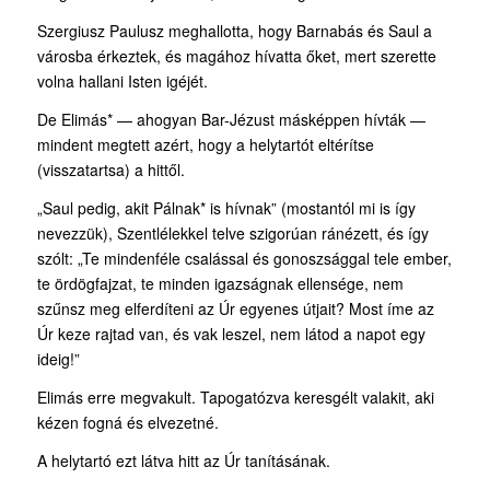
Szergiusz Paulusz meghallotta, hogy Barnabás és Saul a
városba érkeztek, és magához hívatta őket, mert szerette
volna hallani Isten igéjét.
De Elimás* — ahogyan Bar-Jézust másképpen hívták —
mindent megtett azért, hogy a helytartót eltérítse
(visszatartsa) a hittől.
„Saul pedig, akit Pálnak* is hívnak” (mostantól mi is így
nevezzük), Szentlélekkel telve szigorúan ránézett, és így
szólt: „Te mindenféle csalással és gonoszsággal tele ember,
te ördögfajzat, te minden igazságnak ellensége, nem
szűnsz meg elferdíteni az Úr egyenes útjait? Most íme az
Úr keze rajtad van, és vak leszel, nem látod a napot egy
ideig!”
Elimás erre megvakult. Tapogatózva keresgélt valakit, aki
kézen fogná és elvezetné.
A helytartó ezt látva hitt az Úr tanításának.