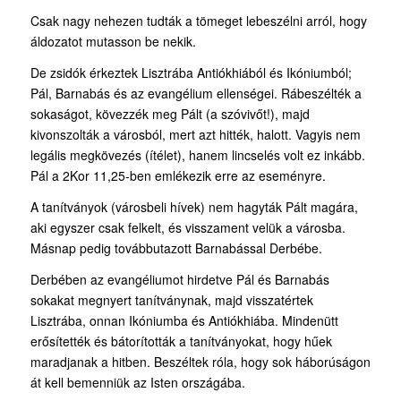
Csak nagy nehezen tudták a tömeget lebeszélni arról, hogy
áldozatot mutasson be nekik.
De zsidók érkeztek Lisztrába Antiókhiából és Ikóniumból;
Pál, Barnabás és az evangélium ellenségei. Rábeszélték a
sokaságot, kövezzék meg Pált (a szóvivőt!), majd
kivonszolták a városból, mert azt hitték, halott. Vagyis nem
legális megkövezés (ítélet), hanem lincselés volt ez inkább.
Pál a 2Kor 11,25-ben emlékezik erre az eseményre.
A tanítványok (városbeli hívek) nem hagyták Pált magára,
aki egyszer csak felkelt, és visszament velük a városba.
Másnap pedig továbbutazott Barnabással Derbébe.
Derbében az evangéliumot hirdetve Pál és Barnabás
sokakat megnyert tanítványnak, majd visszatértek
Lisztrába, onnan Ikóniumba és Antiókhiába. Mindenütt
erősítették és bátorították a tanítványokat, hogy hűek
maradjanak a hitben. Beszéltek róla, hogy sok háborúságon
át kell bemenniük az Isten országába.