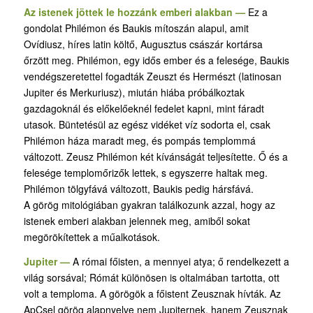
Az istenek jöttek le hozzánk emberi alakban —
Ez a
gondolat Philémon és Baukis mítoszán alapul, amit
Ovídiusz, híres latin költő, Augusztus császár kortársa
őrzött meg. Philémon, egy idős ember és a felesége, Baukis
vendégszeretettel fogadták Zeuszt és Hermészt (latinosan
Jupiter és Merkuriusz), miután hiába próbálkoztak
gazdagoknál és előkelőeknél fedelet kapni, mint fáradt
utasok. Büntetésül az egész vidéket víz sodorta el, csak
Philémon háza maradt meg, és pompás templommá
változott. Zeusz Philémon két kívánságát teljesítette. Ő és a
felesége templomőrizők lettek, s egyszerre haltak meg.
Philémon tölgyfává változott, Baukis pedig hársfává.
A görög mitológiában gyakran találkozunk azzal, hogy az
istenek emberi alakban jelennek meg, amiből sokat
megörökítettek a műalkotások.
Jupiter —
A római főisten, a mennyei atya; ő rendelkezett a
világ sorsával; Rómát különösen is oltalmában tartotta, ott
volt a temploma. A görögök a főistent Zeusznak hívták. Az
ApCsel görög alapnyelve nem Jupiternek, hanem Zeusznak