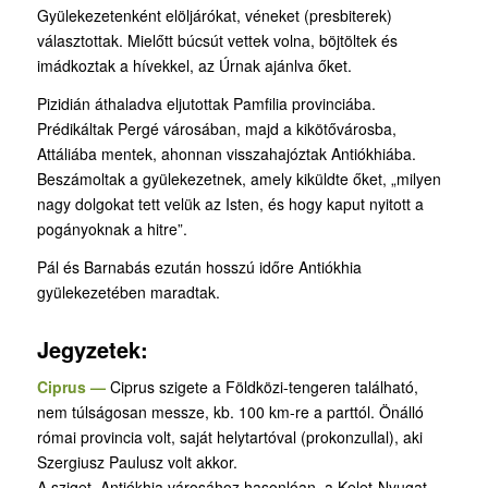
Gyülekezetenként elöljárókat, véneket (presbiterek)
választottak. Mielőtt búcsút vettek volna, böjtöltek és
imádkoztak a hívekkel, az Úrnak ajánlva őket.
Pizidián áthaladva eljutottak Pamfilia provinciába.
Prédikáltak Pergé városában, majd a kikötővárosba,
Attáliába mentek, ahonnan visszahajóztak Antiókhiába.
Beszámoltak a gyülekezetnek, amely kiküldte őket, „milyen
nagy dolgokat tett velük az Isten, és hogy kaput nyitott a
pogányoknak a hitre”.
Pál és Barnabás ezután hosszú időre Antiókhia
gyülekezetében maradtak.
Jegyzetek:
Ciprus —
Ciprus szigete a Földközi-tengeren található,
nem túlságosan messze, kb. 100 km-re a parttól. Önálló
római provincia volt, saját helytartóval (prokonzullal), aki
Szergiusz Paulusz volt akkor.
A sziget, Antiókhia városához hasonlóan, a Kelet-Nyugat