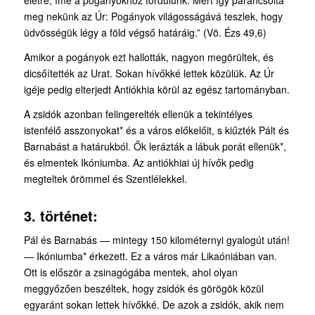
életre, íme a pogányokhoz fordulunk. Mert így parancsolta
meg nekünk az Úr: Pogányok világosságává teszlek, hogy
üdvösségük légy a föld végső határáig.” (Vö. Ézs 49,6)
Amikor a pogányok ezt hallották, nagyon megörültek, és
dicsőítették az Urat. Sokan hívőkké lettek közülük. Az Úr
igéje pedig elterjedt Antiókhia körül az egész tartományban.
A zsidók azonban felingerelték ellenük a tekintélyes
istenfélő asszonyokat* és a város előkelőit, s kiűzték Pált és
Barnabást a határukból. Ők lerázták a lábuk porát ellenük*,
és elmentek Ikóniumba. Az antiókhiai új hívők pedig
megteltek örömmel és Szentlélekkel.
3. történet:
Pál és Barnabás — mintegy 150 kilométernyi gyalogút után!
— Ikóniumba* érkezett. Ez a város már Likaóniában van.
Ott is először a zsinagógába mentek, ahol olyan
meggyőzően beszéltek, hogy zsidók és görögök közül
egyaránt sokan lettek hívőkké. De azok a zsidók, akik nem