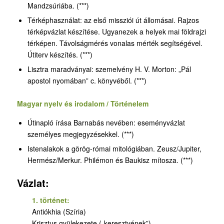
Mandzsúriába. (***)
Térképhasználat: az első missziói út állomásai. Rajzos
térképvázlat készítése. Ugyanezek a helyek mai földrajzi
térképen. Távolságmérés vonalas mérték segítségével.
Útiterv készítés. (***)
Lisztra maradványai: szemelvény H. V. Morton: „Pál
apostol nyomában” c. könyvéből. (***)
Magyar nyelv és irodalom / Történelem
Útinapló írása Barnabás nevében: eseményvázlat
személyes megjegyzésekkel. (***)
Istenalakok a görög-római mitológiában. Zeusz/Jupiter,
Hermész/Merkur. Philémon és Baukisz mítosza. (***)
Vázlat:
1. történet:
Antiókhia (Szíria)
Krisztus gyülekezete („keresztyének”)