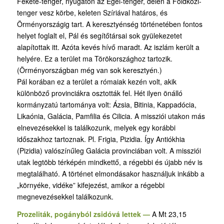
Fekete-tenger, nyugaton az Égei-tenger, délen a Földközi-
tenger vesz körbe, keleten Szíriával határos, és
Örményországig tart. A keresztyénség történetében fontos
helyet foglalt el, Pál és segítőtársai sok gyülekezetet
alapítottak itt. Azóta kevés hívő maradt. Az iszlám került a
helyére. Ez a terület ma Törökországhoz tartozik.
(Örményországban még van sok keresztyén.)
Pál korában ez a terület a rómaiak kezén volt, akik
különböző provinciákra osztották fel. Hét ilyen önálló
kormányzatú tartománya volt: Ázsia, Bitinia, Kappadócia,
Likaónia, Galácia, Pamfilia és Cilicia. A missziói utakon más
elnevezésekkel is találkozunk, melyek egy korábbi
időszakhoz tartoznak. Pl. Frigia, Pizidia. Így Antiókhia
(Pizidia) valószínűleg Galácia provinciában volt. A missziói
utak legtöbb térképén mindkettő, a régebbi és újabb név is
megtalálható. A történet elmondásakor használjuk inkább a
„környéke, vidéke” kifejezést, amikor a régebbi
megnevezésekkel találkozunk.
Prozeliták, pogányból zsidóvá lettek —
A Mt 23,15