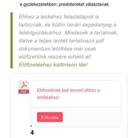
a gyülekezetekben: presbitereket választanak
Ehhez a leckéhez feladatlapok is
tartoznak, és külön tanári segédanyag a
feldolgozásukhoz. Mindezek a tartalmak,
illetve a teljes leckét tartalmazó pdf
dokumentum letöltése már csak
előfizetőink részére érhető el!
Előfizetéshez kattintson ide!
3
Előfizetőnek kell lenned ehhez a
6
letöltéshez!
5
/
3
Előfizetés
3
4