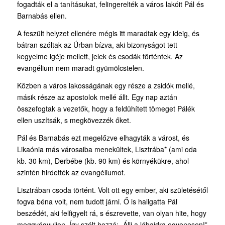
fogadták el a tanításukat, felingerelték a város lakóit Pál és
Barnabás ellen.
A feszült helyzet ellenére mégis itt maradtak egy ideig, és
bátran szóltak az Úrban bízva, aki bizonyságot tett
kegyelme igéje mellett, jelek és csodák történtek. Az
evangélium nem maradt gyümölcstelen.
Közben a város lakosságának egy része a zsidók mellé,
másik része az apostolok mellé állt. Egy nap aztán
összefogtak a vezetők, hogy a feldühített tömeget Pálék
ellen uszítsák, s megkövezzék őket.
Pál és Barnabás ezt megelőzve elhagyták a várost, és
Likaónia más városaiba menekültek, Lisztrába* (ami oda
kb. 30 km), Derbébe (kb. 90 km) és környékükre, ahol
szintén hirdették az evangéliumot.
Lisztrában csoda történt. Volt ott egy ember, aki születésétől
fogva béna volt, nem tudott járni. Ő is hallgatta Pál
beszédét, aki felfigyelt rá, s észrevette, van olyan hite, hogy
meggyógyuljon. Így szólt hozzá: „Állj a lábaidra egyenesen!”