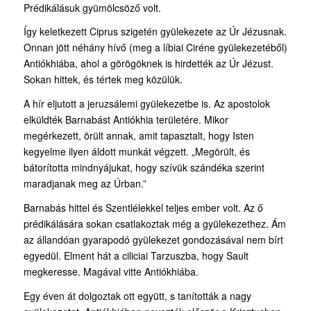
Prédikálásuk gyümölcsöző volt.
Így keletkezett Ciprus szigetén gyülekezete az Úr Jézusnak.
Onnan jött néhány hívő (meg a líbiai Ciréne gyülekezetéből)
Antiókhiába, ahol a görögöknek is hirdették az Úr Jézust.
Sokan hittek, és tértek meg közülük.
A hír eljutott a jeruzsálemi gyülekezetbe is. Az apostolok
elküldték Barnabást Antiókhia területére. Mikor
megérkezett, örült annak, amit tapasztalt, hogy Isten
kegyelme ilyen áldott munkát végzett. „Megörült, és
bátorította mindnyájukat, hogy szívük szándéka szerint
maradjanak meg az Úrban.”
Barnabás hittel és Szentlélekkel teljes ember volt. Az ő
prédikálására sokan csatlakoztak még a gyülekezethez. Ám
az állandóan gyarapodó gyülekezet gondozásával nem bírt
egyedül. Elment hát a ciliciai Tarzuszba, hogy Sault
megkeresse. Magával vitte Antiókhiába.
Egy éven át dolgoztak ott együtt, s tanították a nagy