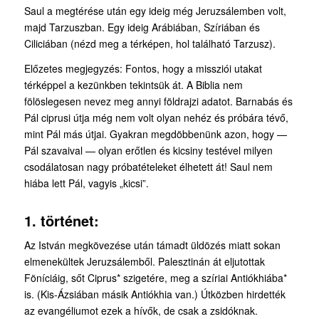
Saul a megtérése után egy ideig még Jeru­zsálemben volt,
majd Tarzuszban. Egy ideig Ará­biában, Szíriában és
Ciliciában (nézd meg a tér­képen, hol található Tarzusz).
Előzetes megjegyzés: Fontos, hogy a missziói utakat
térképpel a kezünkben tekintsük át. A Biblia nem
fölöslegesen nevez meg annyi földrajzi adatot. Barnabás és
Pál ciprusi útja még nem volt olyan nehéz és próbára tévő,
mint Pál más útjai. Gyakran megdöbbenünk azon, hogy —
Pál szavaival — olyan erőtlen és kicsiny testével milyen
csodálatosan nagy próbatételeket élhetett át! Saul nem
hiába lett Pál, vagyis „kicsi”.
1. történet:
Az István megkövezése után támadt üldözés miatt sokan
elmenekültek Jeruzsálemből. Palesztinán át eljutottak
Föníciáig, sőt Ciprus* szigetére, meg a szíriai Antiókhiába*
is. (Kis-Ázsiában másik Antiókhia van.) Útközben hirdették
az evangéliumot ezek a hívők, de csak a zsidóknak.