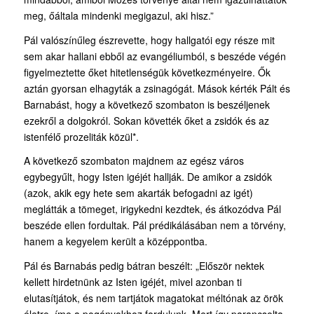
meg, őáltala mindenki megigazul, aki hisz.”
Pál valószínűleg észrevette, hogy hallgatói egy része mit
sem akar hallani ebből az evan­géliumból, s beszéde végén
figyelmeztette őket hitetlenségük következményeire. Ők
aztán gyorsan elhagyták a zsinagógát. Mások kérték Pált és
Barnabást, hogy a következő szombaton is beszéljenek
ezekről a dolgokról. Sokan követték őket a zsidók és az
istenfélő prozeliták közül*.
A következő szombaton majdnem az egész város
egybegyűlt, hogy Isten igéjét hallják. De amikor a zsidók
(azok, akik egy hete sem akarták befogadni az igét)
meglátták a tömeget, irigykedni kezdtek, és átkozódva Pál
beszéde ellen fordultak. Pál prédikálásában nem a törvény,
hanem a kegyelem került a középpontba.
Pál és Barnabás pedig bátran beszélt: „Először nektek
kellett hirdetnünk az Isten igéjét, mivel azonban ti
elutasítjátok, és nem tartjátok magatokat méltónak az örök