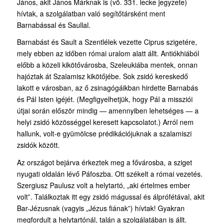
János, akit János Márknak is (vö. 331. lecke jegyzete)
hívtak, a szolgálatban való segítőtársként ment
Barnabással és Saullal.
Barnabást és Sault a Szentlélek vezette Ciprus szigetére,
mely ebben az időben római uralom alatt állt. Antiókhiából
előbb a közeli kikötővárosba, Szeleukiába mentek, onnan
hajóztak át Szalamisz kikötőjébe. Sok zsidó kereskedő
lakott e városban, az ő zsinagógáikban hirdette Barnabás
és Pál Isten igéjét. (Megfigyelhetjük, hogy Pál a missziói
útjai során először mindig — amennyiben lehetséges — a
helyi zsidó közösséggel keresett kapcsolatot.) Arról nem
hallunk, volt-e gyümölcse prédikációjuknak a szalamiszi
zsidók között.
Az országot bejárva érkeztek meg a fővárosba, a sziget
nyugati oldalán lévő Páfoszba. Ott székelt a római vezetés.
Szergiusz Paulusz volt a helytartó, „aki értelmes ember
volt”. Találkoztak itt egy zsidó mágussal és álprófétával, akit
Bar-Jézusnak (vagyis „Jézus fiának”) hívtak! Gyakran
megfordult a helytartónál, talán a szolgálatában is állt.