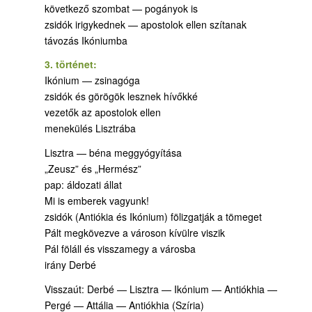
következő szombat — pogányok is
zsidók irigykednek — apostolok ellen szítanak
távozás Ikóniumba
3. történet:
Ikónium — zsinagóga
zsidók és görögök lesznek hívőkké
vezetők az apostolok ellen
menekülés Lisztrába
Lisztra — béna meggyógyítása
„Zeusz” és „Hermész”
pap: áldozati állat
Mi is emberek vagyunk!
zsidók (Antiókia és Ikónium) fölizgatják a tömeget
Pált megkövezve a városon kívülre viszik
Pál föláll és visszamegy a városba
irány Derbé
Visszaút: Derbé — Lisztra — Ikónium — Antiókhia —
Pergé — Attália — Antiókhia (Szíria)