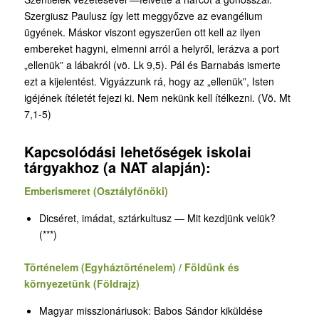
Szergiusz Paulusz így lett meggyőzve az evangélium
ügyének. Máskor viszont egyszerűen ott kell az ilyen
embereket hagyni, elmenni arról a helyről, lerázva a port
„ellenük” a lábakról (vö. Lk 9,5). Pál és Barnabás ismerte
ezt a kijelentést. Vigyázzunk rá, hogy az „ellenük”, Isten
igéjének ítéletét fejezi ki. Nem nekünk kell ítélkezni. (Vö. Mt
7,1-5)
Kapcsolódási lehetőségek iskolai
tárgyakhoz (a NAT alapján):
Emberismeret (Osztályfőnöki)
Dicséret, imádat, sztárkultusz — Mit kezdjünk velük?
(***)
Történelem (Egyháztörténelem) / Földünk és
környezetünk (Földrajz)
Magyar misszionáriusok: Babos Sándor kiküldése