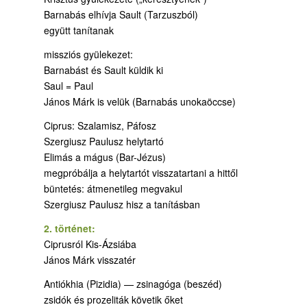
Barnabás elhívja Sault (Tarzuszból)
együtt tanítanak
missziós gyülekezet:
Barnabást és Sault küldik ki
Saul = Paul
János Márk is velük (Barnabás unokaöccse)
Ciprus: Szalamisz, Páfosz
Szergiusz Paulusz helytartó
Elimás a mágus (Bar-Jézus)
megpróbálja a helytartót visszatartani a hittől
büntetés: átmenetileg megvakul
Szergiusz Paulusz hisz a tanításban
2. történet:
Ciprusról Kis-Ázsiába
János Márk visszatér
Antiókhia (Pizidia) — zsinagóga (beszéd)
zsidók és prozeliták követik őket