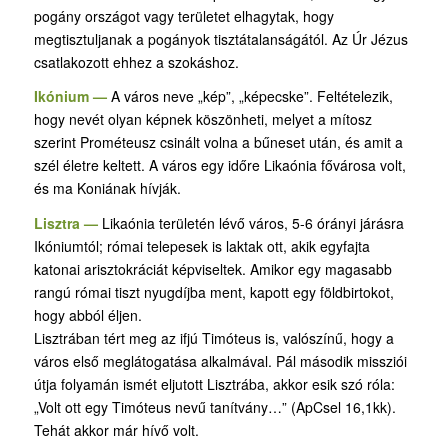
pogány országot vagy területet elhagytak, hogy
megtisztuljanak a pogányok tisztátalanságától. Az Úr Jézus
csatlakozott ehhez a szokáshoz.
Ikónium —
A város neve „kép”, „képecske”. Feltételezik,
hogy nevét olyan képnek köszönheti, melyet a mítosz
szerint Prométeusz csinált volna a bűneset után, és amit a
szél életre keltett. A város egy időre Likaónia fővárosa volt,
és ma Koniának hívják.
Lisztra —
Likaónia területén lévő város, 5-6 órányi járásra
Ikóniumtól; római telepesek is laktak ott, akik egyfajta
katonai arisztokráciát képviseltek. Amikor egy magasabb
rangú római tiszt nyugdíjba ment, kapott egy földbirtokot,
hogy abból éljen.
Lisztrában tért meg az ifjú Timóteus is, valószínű, hogy a
város első meglátogatása alkalmával. Pál második missziói
útja folyamán ismét eljutott Lisztrába, akkor esik szó róla:
„Volt ott egy Timóteus nevű tanítvány…” (ApCsel 16,1kk).
Tehát akkor már hívő volt.