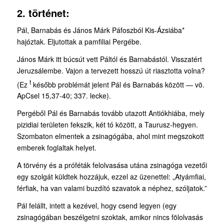
2. történet:
Pál, Barnabás és János Márk Páfoszból Kis-Ázsiába*
hajóztak. Eljutottak a pamfiliai Pergébe.
János Márk itt búcsút vett Páltól és Barnabástól. Visszatért
Jeruzsálembe. Vajon a tervezett hosszú út riasztotta volna?
t
(Ez
később problémát jelent Pál és Barnabás között — vö.
ApCsel 15,37-40; 337. lecke).
Pergéből Pál és Barnabás tovább utazott Antiókhiába, mely
pizidiai területen fekszik, két tó között, a Taurusz-hegyen.
Szombaton elmentek a zsinagógába, ahol mint megszokott
emberek foglaltak helyet.
A törvény és a próféták felolvasása utána zsinagóga vezetői
egy szolgát küldtek hozzájuk, ezzel az üzenettel: „Atyámfiai,
férfiak, ha van valami buzdító szavatok a néphez, szóljatok.”
Pál felállt, intett a kezével, hogy csend legyen (egy
zsinagógában beszélgetni szoktak, amikor nincs fölolvasás