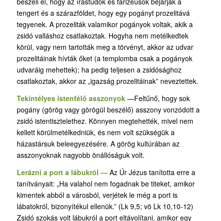
beszéli el, hogy az írástudók és farizeusok bejárják a
tengert és a szárazföldet, hogy egy pogányt prozelitává
tegyenek. A prozeliták valamikor pogányok voltak, akik a
zsidó valláshoz csatlakoztak. Hogyha nem metélkedtek
körül, vagy nem tartották meg a törvényt, akkor az udvar
prozelitáinak hívták őket (a templomba csak a pogányok
udvaráig mehettek); ha pedig teljesen a zsidósághoz
csatlakoztak, akkor az „igazság prozelitáinak” neveztettek.
Tekintélyes istenfélő asszonyok
—Feltűnő, hogy sok
pogány (görög vagy görögül beszélő) asszony vonzódott a
zsidó istentisztelethez. Könnyen megtehették, mivel nem
kellett körülmetélkedniük, és nem volt szükségük a
házastársuk beleegyezésére. A görög kultúrában az
asszonyoknak nagyobb önállóságuk volt.
Lerázni a port a lábukról —
Az Úr Jézus tanította erre a
tanítványait: „Ha valahol nem fogadnak be titeket, amikor
kimentek abból a városból, verjétek le még a port is
lábatokról, bizonyítékul ellenük.” (Lk 9,5; vö Lk 10,10-12)
Zsidó szokás volt lábukról a port eltávolítani, amikor egy