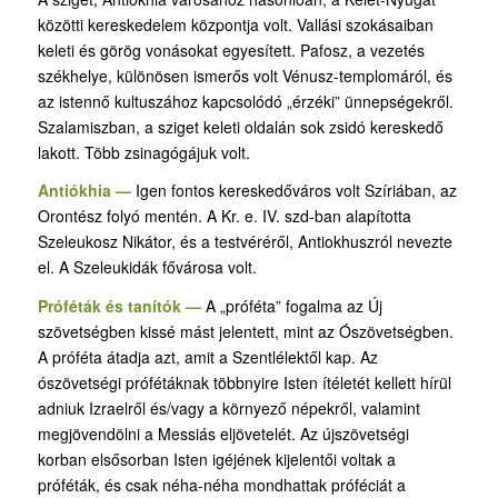
közötti kereskedelem központja volt. Vallási szokásaiban
keleti és görög vonásokat egyesített. Pafosz, a vezetés
székhelye, különösen ismerős volt Vénusz-templomáról, és
az istennő kultuszához kapcsolódó „érzéki” ünnepségekről.
Szalamiszban, a sziget keleti oldalán sok zsidó kereskedő
lakott. Több zsinagógájuk volt.
Antiókhia —
Igen fontos kereskedőváros volt Szíriában, az
Orontész folyó mentén. A Kr. e. IV. szd-ban alapította
Szeleukosz Nikátor, és a testvéréről, Antiokhuszról nevezte
el. A Szeleukidák fővárosa volt.
Próféták és tanítók —
A „próféta” fogalma az Új
szövetségben kissé mást jelentett, mint az Ószövetségben.
A próféta átadja azt, amit a Szentlélektől kap. Az
ószövetségi prófétáknak többnyire Isten ítéletét kellett hírül
adniuk Izraelről és/vagy a környező népekről, valamint
megjövendölni a Messiás eljövetelét. Az újszövetségi
korban elsősorban Isten igéjének kijelentői voltak a
próféták, és csak néha-néha mondhattak próféciát a