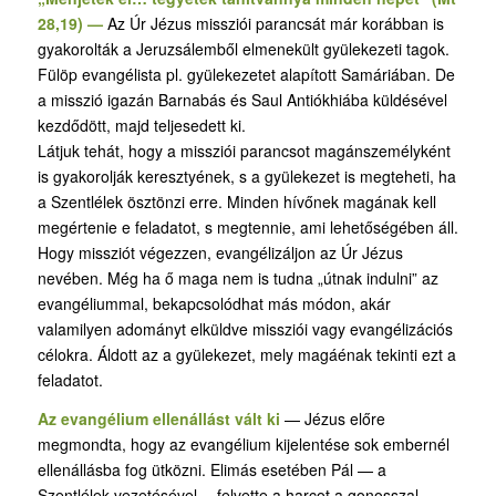
28,19) —
Az Úr Jézus missziói parancsát már korábban is
gyakorolták a Jeruzsálemből elmenekült gyülekezeti tagok.
Fülöp evangélista pl. gyülekezetet alapított Samáriában. De
a misszió igazán Barnabás és Saul Antiókhiába küldésével
kezdődött, majd teljesedett ki.
Látjuk tehát, hogy a missziói parancsot magánszemélyként
is gyakorolják keresztyének, s a gyülekezet is megteheti, ha
a Szentlélek ösztönzi erre. Minden hívőnek magának kell
megértenie e feladatot, s megtennie, ami lehetőségében áll.
Hogy missziót végezzen, evangélizáljon az Úr Jézus
nevében. Még ha ő maga nem is tudna „útnak indulni” az
evangéliummal, bekapcsolódhat más módon, akár
valamilyen adományt elküldve missziói vagy evangélizációs
célokra. Áldott az a gyülekezet, mely magáénak tekinti ezt a
feladatot.
Az evangélium ellenállást vált ki
— Jézus előre
megmondta, hogy az evangélium kijelentése sok embernél
ellenállásba fog ütközni. Elimás esetében Pál — a
Szentlélek vezetésével —felvette a harcot a gonosszal.