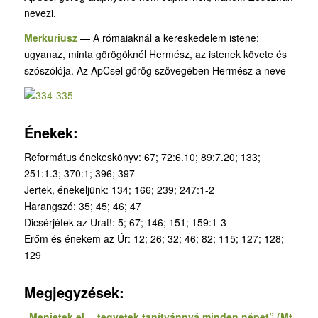
nevezi.
Merkuriusz
— A rómaiaknál a kereskedelem istene;
ugyanaz, minta görögöknél Hermész, az istenek követe és
szószólója. Az ApCsel görög szövegében Hermész a neve
Énekek:
Református énekeskönyv: 67; 72:6.10; 89:7.20; 133;
251:1.3; 370:1; 396; 397
Jertek, énekeljünk: 134; 166; 239; 247:1-2
Harangszó: 35; 45; 46; 47
Dicsérjétek az Urat!: 5; 67; 146; 151; 159:1-3
Erőm és énekem az Úr: 12; 26; 32; 46; 82; 115; 127; 128;
129
Megjegyzések:
„Menjetek el… tegyetek tanítvánnyá minden népet” (Mt