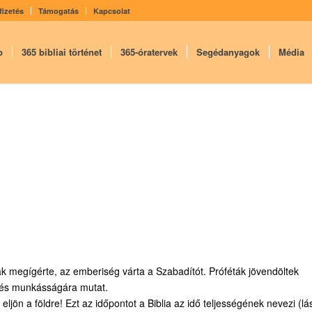
fizetés
Támogatás
Kapcsolat
p
365 bibliai történet
365-óratervek
Segédanyagok
Média
k megígérte, az emberiség várta a Szabadítót. Próféták jövendöltek
e és mun­kásságára mutat.
ljön a földre! Ezt az időpontot a Biblia az idő teljességének nevezi (lá