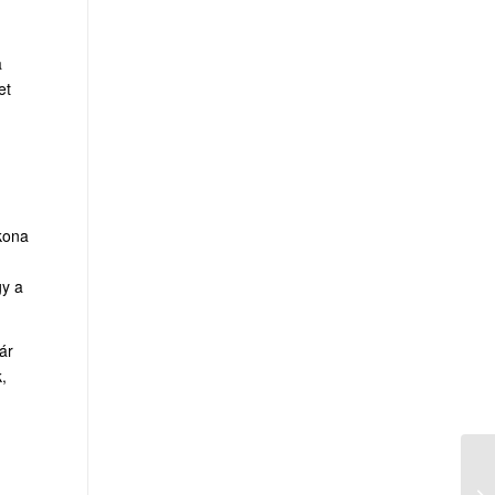
a
et
kona
gy a
ár
,