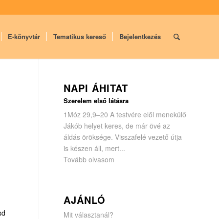
E-könyvtár
Tematikus kereső
Bejelentkezés
NAPI ÁHITAT
Szerelem első látásra
1Móz 29,9–20 A testvére elől menekülő
Jákób helyet keres, de már övé az
áldás öröksége. Visszafelé vezető útja
is készen áll, mert...
Tovább olvasom
AJÁNLÓ
sd
Mit választanál?