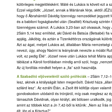
különleges megjelölésként. Máté és Lukács is követi ezt a s
Ezzel végződik: „József, annak a Máriának férje, akitől JÉZU
hogy ő Ábrahámtól Dávidig tizennégy nemzedéket jegyzett fel
és a babiloni fogságbavitel után (Sealtiél) Krisztusig szinté
tizennégyes számot. A Lukács 3,23-ban azt olvassuk, hogy Józs
2Sám 5,14 tesz említést, aki Dávid és Batsúa (Betsabé) fia v
apjáig, Jákóbig, és aztán a Tizenkéttörzs országának különbö
Azt az ágat, melyet Lukács ad, általában Mária nemzetségi ágán
nevezi, úgy, ahogy Naómi is leányának nevezte a móábi Ruth
volt, ez pedig Élié”. József neve után Lukács tehát Mária apj
táblázat a Károli fordításban mindig arról szól, hogy „nemzett
Az új fordítás mindkét helyen a „fia” szót használja.
A Szabadító eljöveteléről szóló próféciák
– 2Sám 7,12–16:
lesz, akinek a királyságát Isten megerősíti. Dávid háza „álla
szilárd lesz”. Az ezráhi Étán, a Zsolt 89 költője olyan valami
gondoskodom utódairól és trónjáról, míg csak meglesz az ég.”
támasztok Dávidnak, olyan királyt, aki bölcsen uralkodik, jog 
amint az többek közt a Jn 7,42-ből is kitűnik: „Nem az Írás
élt, jön el a Krisztus?”