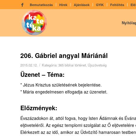
Bemutatkozás
Hírek
Ajánlások
GYIK
Feltöltés
Elő
Nyitóla
206. Gábriel angyal Máriánál
/
2015.02.12.
Kategória:
365 bibliai történet
,
Újszövetség
Üzenet – Téma:
* Jézus Krisztus születésének bejelentése.
* Mária engedelmesen elfogadja az üzenetet.
Előzmények:
Évszázadokon át, attól fogva, hogy Isten Ádám­nak és Évána
eljöveteléről. Az egész templomi szolgálat az Ő eljövetelér
Elérkezett az az idő, amikor az Üdvözítő hamarosan testben e