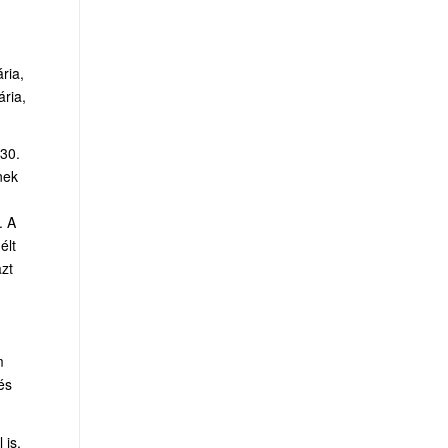
ria,
ária,
 30.
nek
. A
élt
azt
m
és
 is,