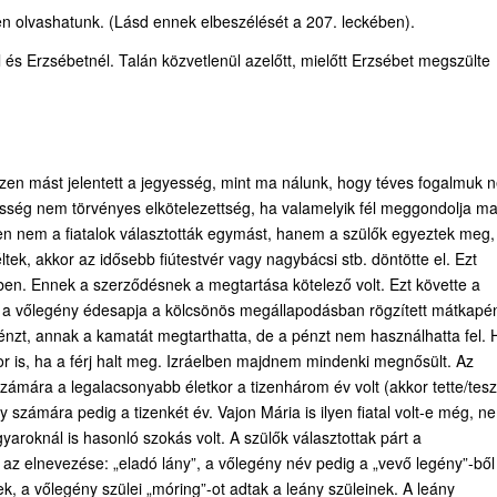
en olvashatunk. (Lásd ennek elbeszélését a 207. leckében).
s Erzsébetnél. Talán közvetlenül azelőtt, mielőtt Erzsébet megszülte
en mást jelentett a jegyesség, mint ma nálunk, hogy téves fogalmuk 
yesség nem törvényes elkötelezettség, ha valamelyik fél meggondolja ma
en nem a fiatalok választották egymást, hanem a szülők egyeztek meg,
ek, akkor az idősebb fiútestvér vagy nagybácsi stb. döntötte el. Ezt
ében. Ennek a szerződésnek a megtartása kötelező volt. Ezt követte a
or a vőlegény édesapja a kölcsönös megállapodásban rögzített mátkapé
nzt, annak a kamatát megtarthatta, de a pénzt nem használhatta fel. 
or is, ha a férj halt meg. Izráelben majdnem mindenki megnősült. Az
számára a legalacsonyabb életkor a tizenhárom év volt (akkor tette/tesz
 lány számára pedig a tizenkét év. Vajon Mária is ilyen fiatal volt-e még, n
yaroknál is hasonló szokás volt. A szülők választottak párt a
z elnevezése: „eladó lány”, a vőlegény név pedig a „vevő legény”-ből
, a vőlegény szülei „móring”-ot adtak a leány szüleinek. A leány