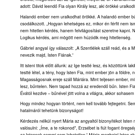
adott: Dávid leendő Fia olyan Király lesz, aki örökké uralkodi
Halandó ember nem uralkodhat örökké. A halandó ember bűnös.
csodálkozott. „Hogyan lehetséges ez, mikor én férfit nem i
nem hitetlen kérdés, hanem felvilágosítást szeretne kapni. N
Logikus kérdés, ami mögött nem húzódik meg hitetlenség.
Gábriel angyal így válaszolt: „A Szentlélek száll reád, és 
nevezik majd, Isten Fiának.”
Itt isteni titok előtt állunk: az Ige testté lesz, és közöttünk 
testté létel, a tény, hogy Isten Fia, mint ember jön a földre
Magasságosnak ereje száll Máriára. Mint teljesen ember, mi
lesz, bűntelen. Nem tapad hozzá az eredendő bűn. Isten Fi
Évától kezdve – bűnével jött volna a világra, akkor sohase
Hogy mindez hogyan történt, nem kell tovább fejtegetni. Sem
hatalmáról tehetünk bizonyságot!
Kérdezés nélkül nyert Mária az angyaltól bizonyítékot Iste
valósulni: „Íme, a te rokonod*, Erzsébet is fiút fogant ör
az Istennek semmi sem lehetetlen.” Mária meghajol Isten aka