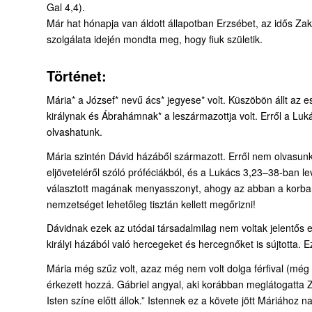
Gal 4,4).
Már hat hónapja van áldott állapotban Erzsébet, az idős Zak
szolgálata idején mondta meg, hogy fiuk születik.
Történet:
Mária* a József* nevű ács* jegyese* volt. Küszöbön állt az e
királynak és Ábrahámnak* a leszármazottja volt. Erről a Lu
olvashatunk.
Mária szintén Dávid házáből származott. Erről nem olvasunk 
eljöveteléről szóló próféciákból, és a Lukács 3,23–38-ban le
választott magának menyasszonyt, ahogy az abban a korban a
nemzetséget lehetőleg tisztán kellett megőrizni!
Dávidnak ezek az utódai társadalmilag nem voltak jelentős 
királyi házából való hercegeket és hercegnőket is sújtotta. 
Mária még szűz volt, azaz még nem volt dolga férfival (még h
érkezett hozzá. Gábriel angyal, aki korábban meglátogatta 
Isten színe előtt állok.” Istennek ez a követe jött Máriához 