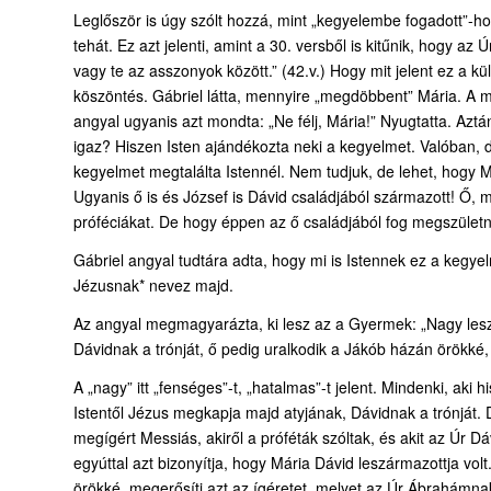
Leglőször is úgy szólt hozzá, mint „kegyelembe fogadott”-h
tehát. Ez azt jelenti, amint a 30. versből is kitűnik, hogy az
vagy te az asszonyok között.” (42.v.) Hogy mit jelent ez a kü
köszöntés. Gábriel látta, mennyire „megdöbbent” Mária. A megd
angyal ugyanis azt mondta: „Ne félj, Mária!” Nyugtatta. Aztán
igaz? Hiszen Isten ajándékozta neki a kegyelmet. Valóban, d
kegyelmet megtalálta Istennél. Nem tudjuk, de lehet, hogy 
Ugyanis ő is és József is Dávid családjából származott! Ő, mi
próféciákat. De hogy éppen az ő családjából fog megszületni
Gábriel angyal tudtára adta, hogy mi is Istennek ez a kegyel
Jézusnak* nevez majd.
Az angyal megmagyarázta, ki lesz az a Gyermek: „Nagy lesz
Dávidnak a trónját, ő pedig uralkodik a Jákób házán örökké
A „nagy” itt „fenséges”-t, „hatalmas”-t jelent. Mindenki, aki
Istentől Jézus megkapja majd atyjának, Dávidnak a trónját. 
megígért Messiás, akiről a próféták szóltak, és akit az Úr 
egyúttal azt bizonyítja, hogy Mária Dávid leszármazottja vol
örökké, megerősíti azt az ígéretet, melyet az Úr Ábrahámna