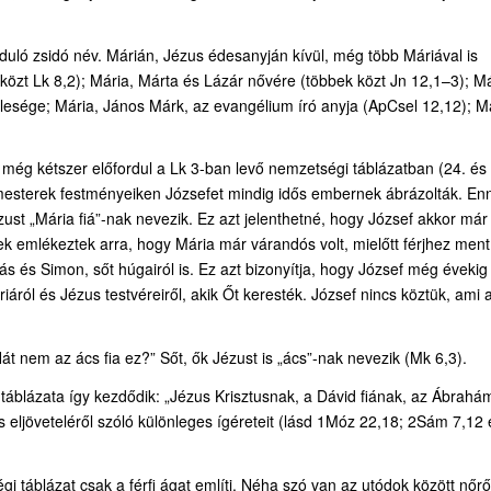
rduló zsidó név. Márián, Jézus édesanyján kívül, még több Máriával is
zt Lk 8,2); Mária, Márta és Lázár nővére (többek közt Jn 12,1–3); Má
elesége; Mária, János Márk, az evangélium író anyja (ApCsel 12,12); M
 még kétszer előfordul a Lk 3-ban levő nemzetségi táblázatban (24. és
i mesterek festményeiken Józsefet mindig idős embernek ábrázolták. En
st „Mária fiá”-nak nevezik. Ez azt jelenthetné, hogy József akkor már
ek emlékeztek arra, hogy Mária már várandós volt, mielőtt férjhez ment
ás és Simon, sőt húgairól is. Ez azt bizonyítja, hogy József még évekig 
ról és Jézus testvéreiről, akik Őt keresték. József nincs köztük, ami 
t nem az ács fia ez?” Sőt, ők Jézust is „ács”-nak nevezik (Mk 6,3).
áblázata így kezdődik: „Jézus Krisztusnak, a Dávid fiának, az Ábrahá
 eljöveteléről szóló különleges ígéreteit (lásd 1Móz 22,18; 2Sám 7,12 
 táblázat csak a férfi ágat említi. Néha szó van az utódok között nőről