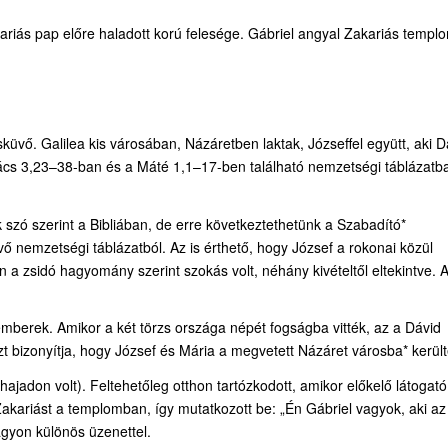
ariás pap előre haladott korú felesége. Gábriel angyal Zakariás templ
sküvő. Galilea kis városában, Názáretben laktak, Józseffel együtt, aki D
kács 3,23–38-ban és a Máté 1,1–17-ben található nemzetségi táblázatb
szó szerint a Bibliában, de erre következtethetünk a Szabadító*
vő nemzetségi táblázatból. Az is érthető, hogy József a rokonai közül
 zsidó hagyomány szerint szokás volt, néhány kivételtől eltekintve. 
emberek. Amikor a két törzs országa népét fogságba vitték, az a Dávid
Ezt bizonyítja, hogy József és Mária a megvetett Názáret városba* került
ajadon volt). Feltehetőleg otthon tartózkodott, amikor előkelő látogató
Zakariást a templomban, így mutatkozott be: „Én Gábriel vagyok, aki az
nagyon különös üzenettel.