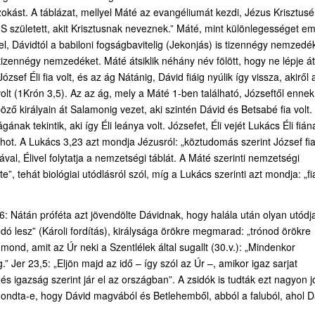
zokást. A táblázat, mellyel Máté az evangéliumát kezdi, Jézus Krisztusé
S született, akit Krisztusnak neveznek.” Máté, mint különlegességet eml
, Dávidtól a babiloni fogságbavitelig (Jekonjás) is tizennégy nemzedék
n tizennégy nemzedéket. Máté átsiklik néhány név fölött, hogy ne lépje át
ef Éli fia volt, és az ág Nátánig, Dávid fiáig nyúlik így vissza, akiről 
olt (1Krón 3,5). Az az ág, mely a Máté 1-ben található, Józseftől ennek
ző királyain át Salamonig vezet, aki szintén Dávid és Betsabé fia volt.
ak tekintik, aki így Éli leánya volt. Józsefet, Éli vejét Lukács Éli fián
ot. A Lukács 3,23 azt mondja Jézusról: „köztudomás szerint József fi
ával, Élivel folytatja a nemzetségi táblát. A Máté szerinti nemzetségi
e”, tehát biológiai utódlásról szól, míg a Lukács szerinti azt mondja: „fi
 Nátán próféta azt jövendölte Dávidnak, hogy halála után olyan utódj
ndó lesz” (Károli fordítás), királysága örökre megmarad: „trónod örökre
t mond, amit az Úr neki a Szentlélek által sugallt (30.v.): „Mindenkor
 Jer 23,5: „Eljön majd az idő – így szól az Úr –, amikor igaz sarjat
és igazság szerint jár el az országban”. A zsidók is tudták ezt nagyon jó
 mondta-e, hogy Dávid magvából és Betlehemből, abból a faluból, ahol D