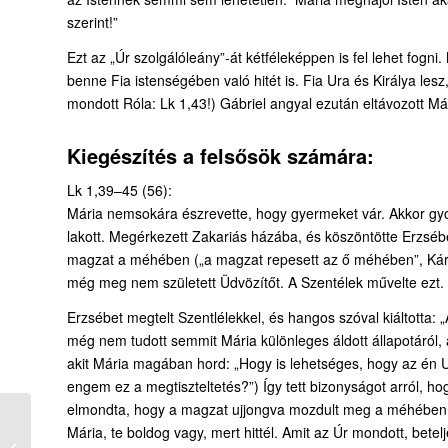
szerint!”
Ezt az „Úr szolgálóleány”-át kétféleképpen is fel lehet fogni.
benne Fia istenségében való hitét is. Fia Ura és Királya les
mondott Róla: Lk 1,43!) Gábriel angyal ezután eltávozott Már
Kiegészítés a felsősök számára:
Lk 1,39–45 (56):
Mária nemsokára észrevette, hogy gyermeket vár. Akkor gyor
lakott. Megérkezett Zakariás házába, és köszöntötte Erzsé
magzat a méhében („a magzat repesett az ő méhében”, Károl
még meg nem született Üdvözítőt. A Szentélek művelte ezt.
Erzsébet megtelt Szentlélekkel, és hangos szóval kiáltotta: 
még nem tudott semmit Mária különleges áldott állapotáról, a
akit Mária magában hord: „Hogy is lehetséges, hogy az én 
engem ez a megtiszteltetés?”) Így tett bizonyságot arról, h
elmondta, hogy a magzat ujjongva mozdult meg a méhében, 
Mária, te boldog vagy, mert hittél. Amit az Úr mondott, betelj
205. Gábriel angyal