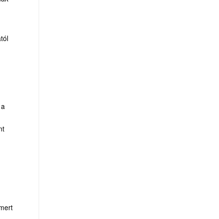
tól
 a
nt
 mert