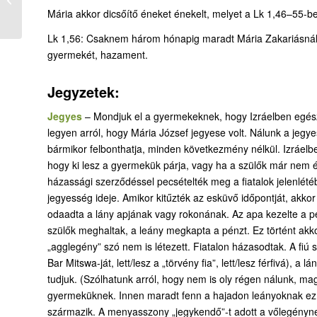
Zakariásnál
Mária akkor dicsőítő éneket énekelt, melyet a Lk 1,46–55-b
Lk 1,56: Csaknem három hónapig maradt Mária Zakariásnál é
gyermekét, hazament.
Jegyzetek:
Jegyes
– Mondjuk el a gyermekeknek, hogy Izráelben egész
legyen arról, hogy Mária József jegyese volt. Nálunk a jeg
bármikor felbonthatja, minden következmény nélkül. Izráelb
hogy ki lesz a gyermekük párja, vagy ha a szülők már nem élt
házassági szerződéssel pecsételték meg a fiatalok jelenlét
jegyesség ideje. Amikor kitűzték az esküvő időpontját, akk
odaadta a lány apjának vagy rokonának. Az apa kezelte a pé
szülők meghaltak, a leány megkapta a pénzt. Ez történt akk
„agglegény” szó nem is létezett. Fiatalon házasodtak. A fiú 
Bar Mitswa-ját, lett/lesz a „törvény fia”, lett/lesz férfivá), a
tudjuk. (Szólhatunk arról, hogy nem is oly régen nálunk, mag
gyermeküknek. Innen maradt fenn a hajadon leányoknak ez a
származik. A menyasszony „jegykendő”-t adott a vőlegénynek