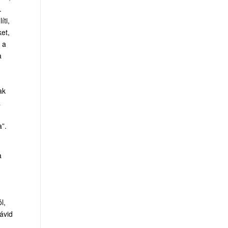
.
íti,
et,
 a
a
ak
a
a”.
a
l,
ávid