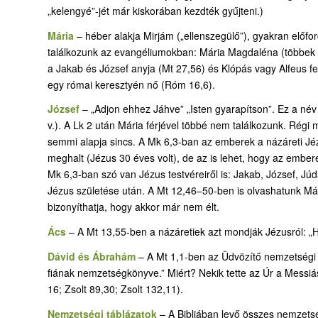
„kelengyé”-jét már kiskorában kezdték gyűjteni.)
Mária
– héber alakja Mirjám („ellenszegülő”), gyakran előfo
találkozunk az evangéliumokban: Mária Magdaléna (többek kö
a Jakab és József anyja (Mt 27,56) és Klópás vagy Alfeus f
egy római keresztyén nő (Róm 16,6).
József
– „Adjon ehhez Jáhve” „Isten gyarapítson”. Ez a név
v.). A Lk 2 után Mária férjével többé nem találkozunk. Rég
semmi alapja sincs. A Mk 6,3-ban az emberek a názáreti Jézu
meghalt (Jézus 30 éves volt), de az is lehet, hogy az ember
Mk 6,3-ban szó van Jézus testvéreiről is: Jakab, József, Júd
Jézus születése után. A Mt 12,46–50-ben is olvashatunk Máriá
bizonyíthatja, hogy akkor már nem élt.
Ács
– A Mt 13,55-ben a názáretiek azt mondják Jézusról: „Há
Dávid és Ábrahám
– A Mt 1,1-ben az Üdvözítő nemzetségi t
fiának nemzetségkönyve.” Miért? Nekik tette az Úr a Messiás
16; Zsolt 89,30; Zsolt 132,11).
Nemzetségi táblázatok
– A Bibliában levő összes nemzetségi