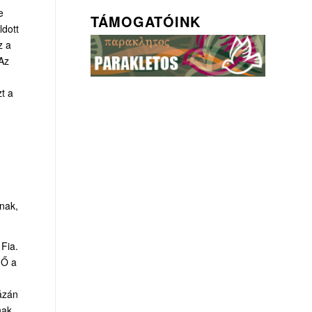
e
TÁMOGATÓINK
ldott
z a
 Az
t a
nak,
 Fia.
 Ő a
házán
nak