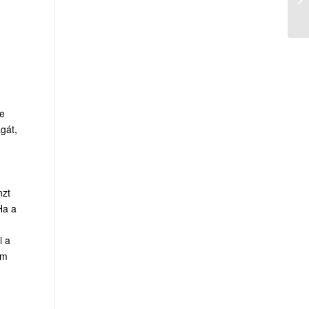
ne
gát,
nzt
Ha a
i a
em