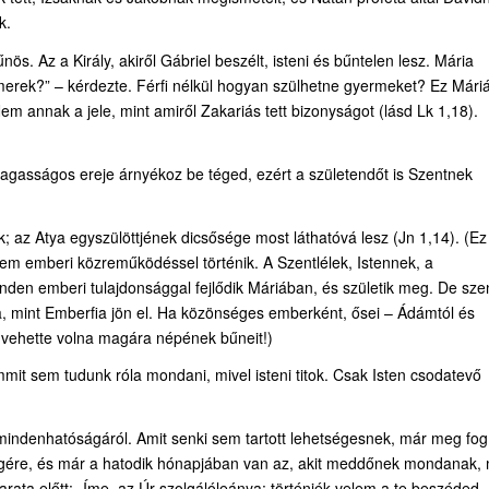
k.
 Az a Király, akiről Gábriel beszélt, isteni és bűntelen lesz. Mária
smerek?” – kérdezte. Férfi nélkül hogyan szülhetne gyermeket? Ez Máriá
em annak a jele, mint amiről Zakariás tett bizonyságot (lásd Lk 1,18).
a Magasságos ereje árnyékoz be téged, ezért a születendőt is Szentnek
lakik; az Atya egyszülöttjének dicsősége most láthatóvá lesz (Jn 1,14). (Ez
, nem emberi közreműködéssel történik. A Szentlélek, Istennek, a
nden emberi tulajdonsággal fejlődik Máriában, és születik meg. De sze
a, mint Emberfia jön el. Ha közönséges emberként, ősei – Ádámtól és
m vehette volna magára népének bűneit!)
mit sem tudunk róla mondani, mivel isteni titok. Csak Isten csodatevő
n mindenhatóságáról. Amit senki sem tartott lehetségesnek, már meg fog
egségére, és már a hatodik hónapjában van az, akit meddőnek mondanak,
rata előtt: „Íme, az Úr szolgálóleánya: történjék velem a te beszéded