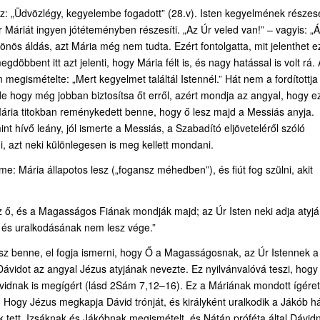
oz: „Üdvözlégy, kegyelembe fogadott” (28.v). Isten kegyelmének részes
 Úr Máriát ingyen jótéteményben részesíti. „Az Úr veled van!” – vagyis: „Á
lönös áldás, azt Mária még nem tudta. Ezért fontolgatta, mit jelenthet e
öbbent itt azt jelenti, hogy Mária félt is, és nagy hatással is volt rá.
 megismételte: „Mert kegyelmet találtál Istennél.” Hát nem a fordítottja
e hogy még jobban biztosítsa őt erről, azért mondja az angyal, hogy ez
Mária titokban reménykedett benne, hogy ő lesz majd a Messiás anyja.
nt hívő leány, jól ismerte a Messiás, a Szabadító eljöveteléről szóló
, azt neki különlegesen is meg kellett mondani.
me: Mária állapotos lesz („fogansz méhedben”), és fiút fog szülni, akit
 ő, és a Magasságos Fiának mondják majd; az Úr Isten neki adja atyjá
, és uralkodásának nem lesz vége.”
 hisz benne, el fogja ismerni, hogy Ő a Magasságosnak, az Úr Istennek a
Dávidot az angyal Jézus atyjának nevezte. Ez nyilvánvalóvá teszi, hogy
Dávidnak is megígért (lásd 2Sám 7,12–16). Ez a Máriának mondott ígéret
t. Hogy Jézus megkapja Dávid trónját, és királyként uralkodik a Jákób 
k tett, Izsáknak és Jákóbnak megismételt, és Nátán próféta által Dávid