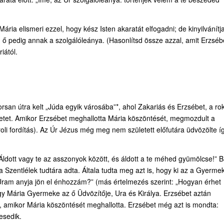
 Mária elismeri ezzel, hogy kész Isten akaratát elfogadni; de kinyilvánítj
z, ő pedig annak a szolgálóleánya. (Hasonlítsd össze azzal, amit Erzséb
iától.
san útra kelt „Júda egyik városába”*, ahol Zakariás és Erzsébet, a ro
betet. Amikor Erzsébet meghallotta Mária köszöntését, megmozdult a
i fordítás). Az Úr Jézus még meg nem született előfutára üdvözölte í
„Áldott vagy te az asszonyok között, és áldott a te méhed gyümölcse!” B
 Szentlélek tudtára adta. Általa tudta meg azt is, hogy ki az a Gyermek
Uram anyja jön el énhozzám?” (más értelmezés szerint: „Hogyan érhet
ogy Mária Gyermeke az ő Üdvözítője, Ura és Királya. Erzsébet aztán
amikor Mária köszöntését meghallotta. Erzsébet még azt is mondta:
esedik.