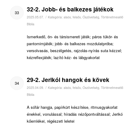
32-2. Jobb- és balkezes játékok
33
/
2025.05.07.
Kategória:
alsós
,
felsős
,
Ószövetség
,
Történetmesélő
Biblia
Ismerkedő, ön- és társismereti játék; páros tükör- és
pantomimjáték; jobb- és balkezes mozdulatpróba;
versolvasás, beszélgetés, rajzolás-nyírás suta kézzel;
kézreflexjáték; lazító kéz- és lábgyakorlat
29-2. Jerikói hangok és kövek
34
/
2025.04.09.
Kategória:
alsós
,
felsős
,
Ószövetség
,
Történetmesélő
Biblia
A sófár hangja, papírkürt készítése, ritmusgyakorlat
énekkel, vonulással; híradás nézőpontváltással; Jerikó
kőemlékei, régészeti leletei