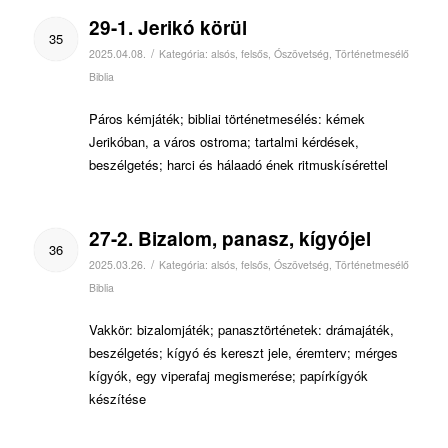
29-1. Jerikó körül
35
/
2025.04.08.
Kategória:
alsós
,
felsős
,
Ószövetség
,
Történetmesélő
Biblia
Páros kémjáték; bibliai történetmesélés: kémek
Jerikóban, a város ostroma; tartalmi kérdések,
beszélgetés; harci és hálaadó ének ritmuskísérettel
27-2. Bizalom, panasz, kígyójel
36
/
2025.03.26.
Kategória:
alsós
,
felsős
,
Ószövetség
,
Történetmesélő
Biblia
Vakkör: bizalomjáték; panasztörténetek: drámajáték,
beszélgetés; kígyó és kereszt jele, éremterv; mérges
kígyók, egy viperafaj megismerése; papírkígyók
készítése