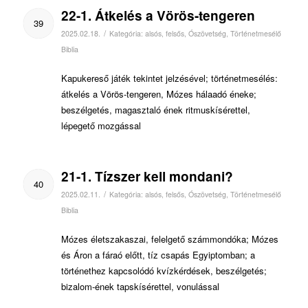
22-1. Átkelés a Vörös-tengeren
39
/
2025.02.18.
Kategória:
alsós
,
felsős
,
Ószövetség
,
Történetmesélő
Biblia
Kapukereső játék tekintet jelzésével; történetmesélés:
átkelés a Vörös-tengeren, Mózes hálaadó éneke;
beszélgetés, magasztaló ének ritmuskísérettel,
lépegető mozgással
21-1. Tízszer kell mondani?
40
/
2025.02.11.
Kategória:
alsós
,
felsős
,
Ószövetség
,
Történetmesélő
Biblia
Mózes életszakaszai, felelgető számmondóka; Mózes
és Áron a fáraó előtt, tíz csapás Egyiptomban; a
történethez kapcsolódó kvízkérdések, beszélgetés;
bizalom-ének tapskísérettel, vonulással