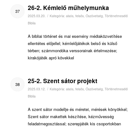
26-2. Kémlelő műhelymunka
37
/
2025.03.20.
Kategória:
alsós
,
felsős
,
Ószövetség
,
Történetmesélő
Biblia
A bibliai történet és mai esemény médiaközvetítése
ellentétes előjellel; kémlelőjátékok belső és külső
térben; számmondóka verssorainak értelmezése;
kirakójáték apró kövekkel
25-2. Szent sátor projekt
38
/
2025.03.12.
Kategória:
alsós
,
felsős
,
Ószövetség
,
Történetmesélő
Biblia
A szent sátor modellje és méretei, mérések könyökkel;
Szent sátor makettek készítése, kézművesség
feladatmegosztással; szerepjáték kis csoportokban