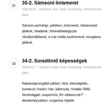
35-2. Sámsoni önismeret
31
/
2025.05.28.
Kategória:
alsós
,
felsős
,
Ószövetség
,
Történetmesélő
Biblia
Sámson portrérajz, pólóterv; önismereti, társismereti
játékok, feladatok; történetfeldolgozás
nézőpontáltással, a mai média eszközeivel; mozgásos
játékok
34-2. Sorsdöntő képességek
32
/
2025.05.21.
Kategória:
alsós
,
felsős
,
Ószövetség
,
Történetmesélő
Biblia
Képességvizsgálat párban: lista, beszélgetés,
korrekció; kreatív írás: jellemzés, híradás SMS-
tömörséggel; csoportvita „Kit válasszunk?”
döntéshelyzetben; csoportos őrjáték