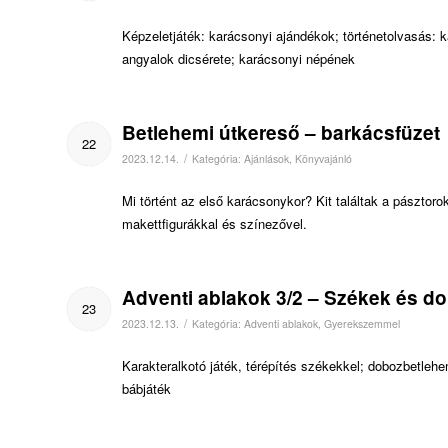
Képzeletjáték: karácsonyi ajándékok; történetolvasás: k
angyalok dicsérete; karácsonyi népének
Betlehemi útkereső – barkácsfüzet
22
/
2023.12.14.
Kategória:
Ajánlások
,
Könyvajánló
Mi történt az első karácsonykor? Kit találtak a pásztor
makettfigurákkal és színezővel.
Adventi ablakok 3/2 – Székek és d
23
/
2023.12.13.
Kategória:
Adventi ablakok
,
Gyerekszemmel
Karakteralkotó játék, térépítés székekkel; dobozbetleh
bábjáték