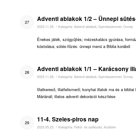
Adventi ablakok 1/2 – Ünnepi sütés
27
/
2023.11.29.
Kategória:
Adventi ablakok
,
Gyerekszemmel
,
Ünnep
Énekes játék, szógyűjtés; mézeskalács gyúrása, formáz
kóstolása; sütés-főzés: ünnepi menü a Biblia korából
Adventi ablakok 1/1 – Karácsony ill
28
/
2023.11.28.
Kategória:
Adventi ablakok
,
Gyerekszemmel
,
Ünnep
Illatkereső, illatfelismerő; konyhai illatok ma és a bib
Máriánál; illatos adventi dekoráció készítése
11-4. Szeles-piros nap
29
/
2023.05.23.
Kategória:
Felhő- és szélkuckó
,
Kuckóév