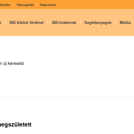
fizetés
Támogatás
Kapcsolat
p
365 bibliai történet
365-óratervek
Segédanyagok
Média
 új keresést
megszületett