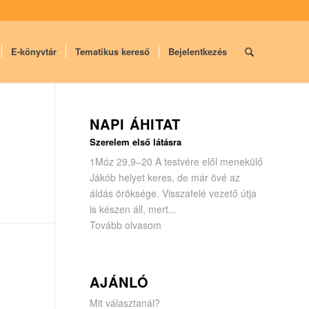
E-könyvtár
Tematikus kereső
Bejelentkezés
NAPI ÁHITAT
Szerelem első látásra
1Móz 29,9–20 A testvére elől menekülő
Jákób helyet keres, de már övé az
áldás öröksége. Visszafelé vezető útja
is készen áll, mert...
Tovább olvasom
AJÁNLÓ
Mit választanál?