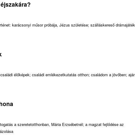
 éjszakára?
ténet: karácsonyi műsor próbája, Jézus születése; szálláskereső drámajáték
k
; családi élőképek; családi emlékezetkutatás otthon; családom a jövőben; ajá
thona
átogatás a szeretetotthonban, Mária Erzsébetnél; a magzat fejlődése az
rázolása