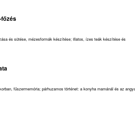
-főzés
ása és sütése, mézesformák készítése; illatos, ízes teák készítése és
ata
liai korban, fűszermemória; párhuzamos történet: a konyha mamánál és az angy