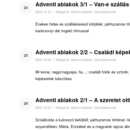
Adventi ablakok 3/1 – Van-e szállás
24
/
2023.12.12.
Kategória:
Adventi ablakok
,
Gyerekszemmel
Énekes hidas és szálláskereső körjáték; párhuzamos tör
karácsonyi dal ringató ritmussal
Adventi ablakok 2/2 – Családi képe
25
/
2023.12.06.
Kategória:
Adventi ablakok
,
Gyerekszemmel
Mi lenne, nagyi/nagyapa, ha…; családi fotók és sztorik
képkeretek készítése
Adventi ablakok 2/1 – A szeretet ot
26
/
2023.12.05.
Kategória:
Adventi ablakok
,
Gyerekszemmel
Szóalkotás a kulcsszó betűiből; párhuzamos történet: l
anyaméhben; Mária, Erzsébet és a magzatok rajzos áb