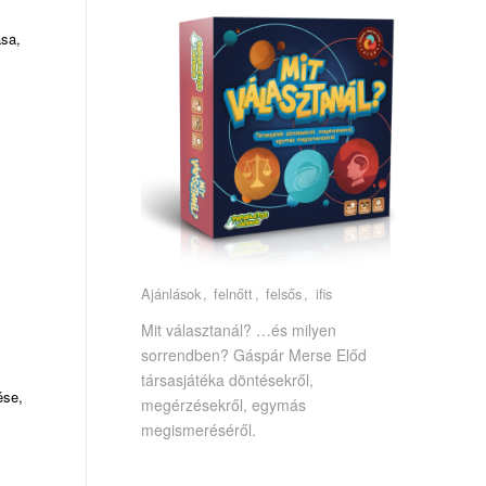
ása,
Ajánlások
felnőtt
felsős
ifis
Mit választanál? …és milyen
sorrendben? Gáspár Merse Előd
társasjátéka döntésekről,
ése,
megérzésekről, egymás
megismeréséről.