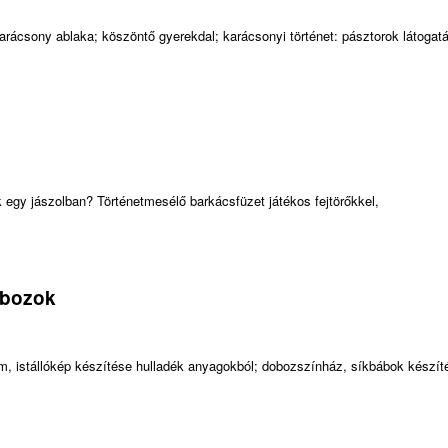
arácsony ablaka; köszöntő gyerekdal; karácsonyi történet: pásztorok látogat
ok egy jászolban? Történetmesélő barkácsfüzet játékos fejtörőkkel,
obozok
em, istállókép készítése hulladék anyagokból; dobozszínház, síkbábok készít