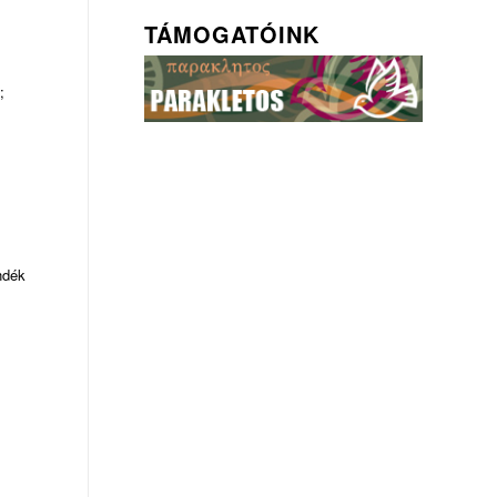
TÁMOGATÓINK
;
ndék