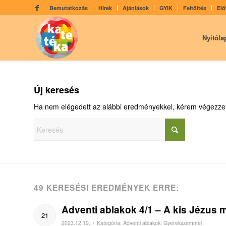
Bemutatkozás
Hírek
Ajánlások
GYIK
Feltöltés
Elő
Nyitóla
Új keresés
Ha nem elégedett az alábbi eredményekkel, kérem végezzen
49 KERESÉSI EREDMÉNYEK ERRE:
Adventi ablakok 4/1 – A kis Jézus 
21
/
2023.12.19.
Kategória:
Adventi ablakok
,
Gyerekszemmel