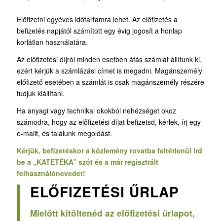
Előfizetni egyéves időtartamra lehet. Az előfizetés a
befizetés napjától számított egy évig jogosít a honlap
korlátlan használatára.
Az előfizetési díjról minden esetben áfás számlát állítunk ki,
ezért kérjük a számlázási címet is megadni. Magánszemély
előfizető esetében a számlát is csak magánszemély részére
tudjuk kiállítani.
Ha anyagi vagy technikai okokból nehézséget okoz
számodra, hogy az előfizetési díjat befizetsd, kérlek, írj egy
e-mailt, és találunk megoldást.
Kérjük, befizetéskor a közlemény rovatba feltétlenül írd
be a „KATETÉKA” szót és a már regisztrált
felhasználónevedet!
ELŐFIZETÉSI ŰRLAP
Mielőtt kitöltenéd az előfizetési űrlapot,