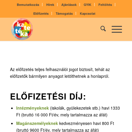
Bemutatkozás
Hírek
Ajánlások
GYIK
Feltöltés
Előfizetés
Támogatás
Kapcsolat
Az előfizetés teljes felhasználói jogot biztosít, tehát az
előfizetők bármilyen anyagot letölthetnek a honlapról.
ELŐFIZETÉSI DÍJ:
Intézményeknek
(iskolák, gyülekezetek stb.) havi 1333
Ft (bruttó 16 000 Ft/év, mely tartalmazza az áfát)
Magánszemélyeknek
kedvezményesen havi 800 Ft
(bruttó 9600 Ft/év, mely tartalmazza az áfát)