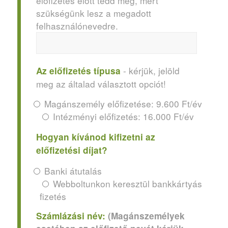
előfizetés előtt tedd meg, mert
szükségünk lesz a megadott
felhasználónevedre.
- kérjük, jelöld
Az előfizetés típusa
meg az általad választott opciót!
Magánszemély előfizetése: 9.600 Ft/év
Intézményi előfizetés: 16.000 Ft/év
Hogyan kívánod kifizetni az
előfizetési díjat?
Banki átutalás
Webboltunkon keresztül bankkártyás
fizetés
Számlázási név:
(Magánszemélyek