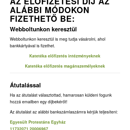
AZ ELŐFIZETÉSI DÍJ AZ
ALÁBBI MÓDOKON
FIZETHETŐ BE:
Webboltunkon keresztül
Webboltunkon keresztül is meg tudja vásárolni, ahol
bankkártyával is fizethet.
Katetéka előfizetés intézményeknek
Katetéka előfizetés magánszemélyeknek
Átutalással
Ha az átutalást választottad, hamarosan küldeni fogunk
hozzá emailben egy díjbekérőt!
Az átutalást az alábbi bankszámlaszámra kérjük teljesíteni:
Egyesült Protestáns Egyház
11732071 20006967