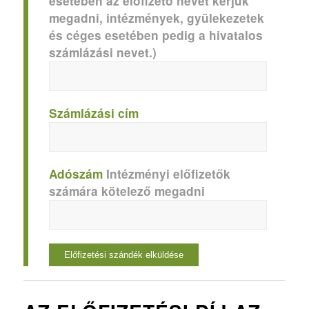
esetében az előfizető nevét kérjük
megadni, intézmények, gyülekezetek
és céges esetében pedig a hivatalos
számlázási nevet.)
Számlázási cím
Adószám
Intézményi előfizetők
számára kötelező megadni