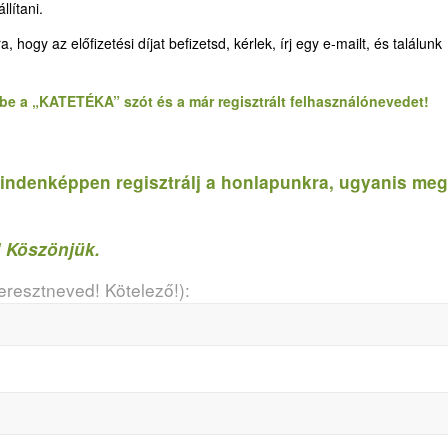
lítani.
gy az előfizetési díjat befizetsd, kérlek, írj egy e-mailt, és találunk
d be a „KATETÉKA” szót és a már regisztrált felhasználónevedet!
, mindenképpen regisztrálj a honlapunkra, ugyanis meg
! Köszönjük.
resztneved! Kötelező!):