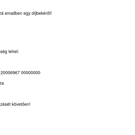
zá emailben egy díjbekérőt!
kség lehet:
 20006967 00000000
za
ezését követően!