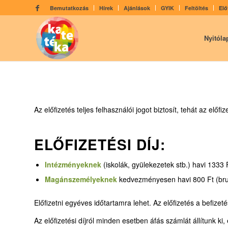
Bemutatkozás
Hírek
Ajánlások
GYIK
Feltöltés
Elő
Nyitóla
Az előfizetés teljes felhasználói jogot biztosít, tehát az előf
ELŐFIZETÉSI DÍJ:
Intézményeknek
(iskolák, gyülekezetek stb.) havi 1333 
Magánszemélyeknek
kedvezményesen havi 800 Ft (brutt
Előfizetni egyéves időtartamra lehet. Az előfizetés a befizet
Az előfizetési díjról minden esetben áfás számlát állítunk k