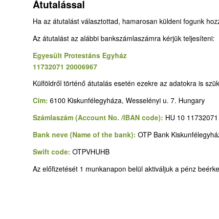
Átutalással
Ha az átutalást választottad, hamarosan küldeni fogunk hoz
Az átutalást az alábbi bankszámlaszámra kérjük teljesíteni:
Egyesült Protestáns Egyház
11732071 20006967
Külföldről történő átutalás esetén ezekre az adatokra is szü
Cím:
6100 Kiskunfélegyháza, Wesselényi u. 7. Hungary
Számlaszám (Account No. /IBAN code):
HU 10 11732071
Bank neve (Name of the bank):
OTP Bank Kiskunfélegyhá
Swift code:
OTPVHUHB
Az előfizetését 1 munkanapon belül aktiváljuk a pénz beérk