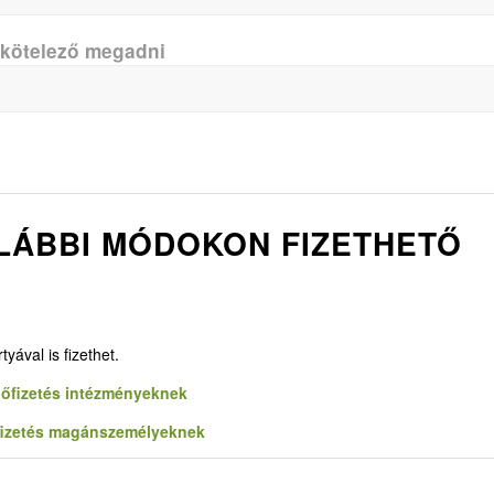
 kötelező megadni
 ALÁBBI MÓDOKON FIZETHETŐ
yával is fizethet.
lőfizetés intézményeknek
fizetés magánszemélyeknek