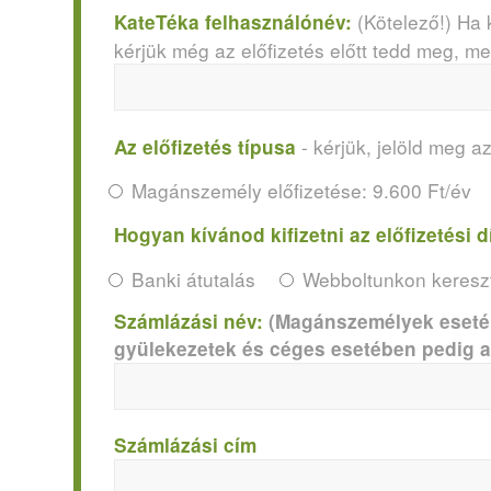
(Kötelező!) Ha 
KateTéka felhasználónév:
kérjük még az előfizetés előtt tedd meg, m
- kérjük, jelöld meg az
Az előfizetés típusa
Magánszemély előfizetése: 9.600 Ft/év
Hogyan kívánod kifizetni az előfizetési d
Banki átutalás
Webboltunkon kereszt
Számlázási név:
(Magánszemélyek esetébe
gyülekezetek és céges esetében pedig a 
Számlázási cím