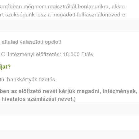
korábban még nem regisztráltál honlapunkra, akkor
ert szükségünk lesz a megadott felhasználónevedre.
 általad választott opciót!
Intézményi előfizetés: 16.000 Ft/év
íjat?
ül bankkártyás fizetés
n az előfizető nevét kérjük megadni, intézmények,
hivatalos számlázási nevet.)