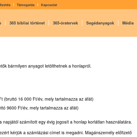
fizetés
Támogatás
Kapcsolat
p
365 bibliai történet
365-óratervek
Segédanyagok
Média
izetők bármilyen anyagot letölthetnek a honlapról.
Ft (bruttó 16 000 Ft/év, mely tartalmazza az áfát)
ó 9600 Ft/év, mely tartalmazza az áfát)
és napjától számított egy évig jogosít a honlap korlátlan használatára.
i, ezért kérjük a számlázási címet is megadni. Magánszemély előfizető