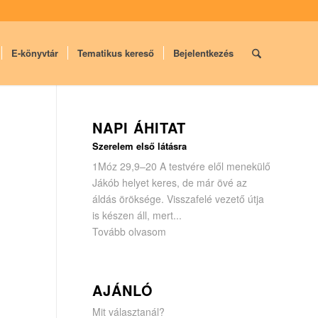
E-könyvtár
Tematikus kereső
Bejelentkezés
NAPI ÁHITAT
Szerelem első látásra
1Móz 29,9–20 A testvére elől menekülő
Jákób helyet keres, de már övé az
áldás öröksége. Visszafelé vezető útja
is készen áll, mert...
Tovább olvasom
AJÁNLÓ
Mit választanál?