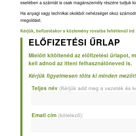
esetében a számlát is csak magánszemély részére tudjuk kiál
Ha anyagi vagy technikai okokból nehézséget okoz számodra, ho
megoldást.
Kérjük, befizetéskor a közlemény rovatba feltétlenül ír
ELŐFIZETÉSI ŰRLAP
Mielőtt kitöltenéd az előfizetési űrlapot
kell adnod az itteni felhasználóneved is.
Kérjük figyelmesen tölts ki minden mezőt
(Kérjük add meg a vezeték és ke
Teljes név
(kötelező):
Email cím