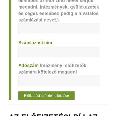
esetében az előfizető nevét kérjük
megadni, intézmények, gyülekezetek
és céges esetében pedig a hivatalos
számlázási nevet.)
Számlázási cím
Adószám
Intézményi előfizetők
számára kötelező megadni