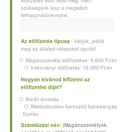
előfizetés előtt tedd meg, mert
szükségünk lesz a megadott
felhasználónevedre.
- kérjük, jelöld
Az előfizetés típusa
meg az általad választott opciót!
Magánszemély előfizetése: 9.600 Ft/év
Intézményi előfizetés: 16.000 Ft/év
Hogyan kívánod kifizetni az
előfizetési díjat?
Banki átutalás
Webboltunkon keresztül bankkártyás
fizetés
Számlázási név:
(Magánszemélyek