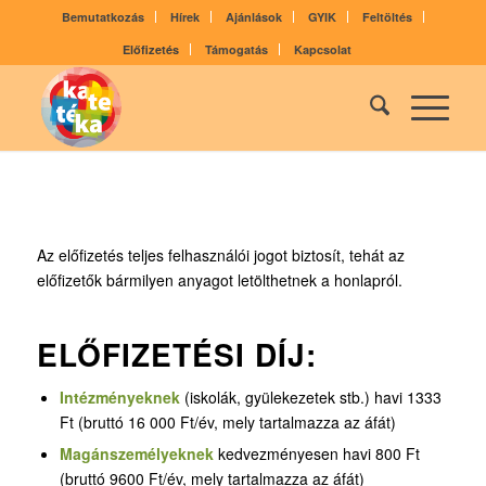
Bemutatkozás
Hírek
Ajánlások
GYIK
Feltöltés
Előfizetés
Támogatás
Kapcsolat
Az előfizetés teljes felhasználói jogot biztosít, tehát az
előfizetők bármilyen anyagot letölthetnek a honlapról.
ELŐFIZETÉSI DÍJ:
Intézményeknek
(iskolák, gyülekezetek stb.) havi 1333
Ft (bruttó 16 000 Ft/év, mely tartalmazza az áfát)
Magánszemélyeknek
kedvezményesen havi 800 Ft
(bruttó 9600 Ft/év, mely tartalmazza az áfát)