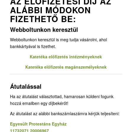
AZ ELŐFIZETÉSI DÍJ AZ
ALÁBBI MÓDOKON
FIZETHETŐ BE:
Webboltunkon keresztül
Webboltunkon keresztül is meg tudja vásárolni, ahol
bankkártyával is fizethet.
Katetéka előfizetés intézményeknek
Katetéka előfizetés magánszemélyeknek
Átutalással
Ha az átutalást választottad, hamarosan küldeni fogunk
hozzá emailben egy díjbekérőt!
Az átutalást az alábbi bankszámlaszámra kérjük teljesíteni:
Egyesült Protestáns Egyház
11732071 20006967